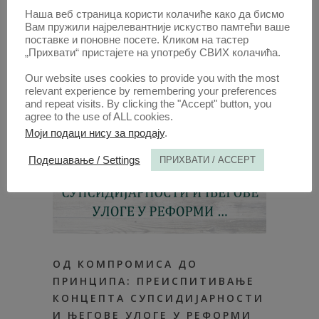
Наша веб страница користи колачиће како да бисмо
Вам пружили најрелевантније искуство памтећи ваше
поставке и поновне посете. Кликом на тастер
„Прихвати“ пристајете на употребу СВИХ колачића.
Our website uses cookies to provide you with the most
relevant experience by remembering your preferences
and repeat visits. By clicking the "Accept" button, you
agree to the use of ALL cookies.
Моји подаци нису за продају
.
Подешавање / Settings
ПРИХВАТИ / ACCEPT
ОД КОМПРОМИСА ДО
ПРИНЦИПА: ПРЕИСПИТИВАЊЕ
КОНЦЕПТА СУПСИДИЈАРНОСТИ
И ЊЕГОВЕ УЛОГЕ У РЕФОРМИ