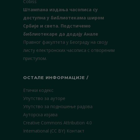
Cobiss
Штампана издања часописа су
доступна у библиотекама широм
Србије и света.
Подстичемо
библиотекаре да додају Анале
Правног факултета у Београду на своју
листу електронских часописа с отвореним
приступом.
ОСТАЛЕ ИНФОРМАЦИЈЕ /
Етички кодекс
Упутство за ауторе
Упутство за подношење радова
Ауторска изјава
Creative Commons Attribution 4.0
International (CC BY)
Контакт