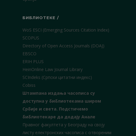
БИБЛИОТЕКЕ /
WoS ESCI (Emerging Sources Citation Index)
SCOPUS
Directory of Open Access Journals (DOAJ)
EBSCO
ERIH PLUS
HeinOnline Law Journal Library
SCIndeks (Српски цитатни индекс)
Cobiss
Штампана издања часописа су
доступна у библиотекама широм
Србије и света.
Подстичемо
библиотекаре да додају Анале
Правног факултета у Београду на своју
листу електронских часописа с отвореним