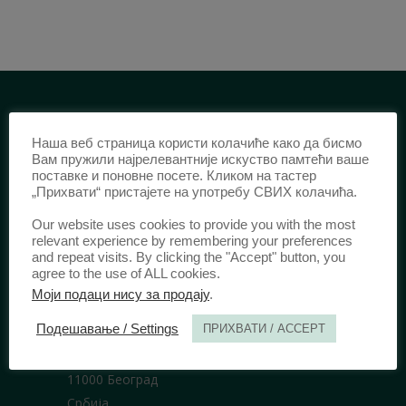
ИДЕНТИФИКАЦИЈА /
Наша веб страница користи колачиће како да бисмо
Вам пружили најрелевантније искуство памтећи ваше
ISSN:
0003-2565
(Штампано издање)
поставке и поновне посете. Кликом на тастер
еISSN:
2406-2693
(Онлајн издање)
„Прихвати“ пристајете на употребу СВИХ колачића.
DOI:
10.51204/Anali_PFBU_1906
Our website uses cookies to provide you with the most
relevant experience by remembering your preferences
and repeat visits. By clicking the "Accept" button, you
ИЗДАВАЧ /
agree to the use of ALL cookies.
Моји подаци нису за продају
.
Правни факултет Универзитета у
Подешавање / Settings
ПРИХВАТИ / ACCEPT
Београду
Булевар краља Александра 67
11000 Београд
Србија