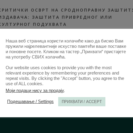
КРИТИЧКИ ОСВРТ НА СРОДНОПРАВНУ ЗАШТИТ
ИЗДАВАЧА: ЗАШТИТА ПРИВРЕДНОГ ИЛИ
КУЛТУРНОГ ПОДУХВАТА
30. АПР. 2015.
АНАЛИ 2015 | ВОЛ 63 | 1
2015-ЧЛАНЦИ
,
АНАЛИ 63–1-
Наша веб страница користи колачиће како да бисмо Вам
ЧЛАНЦИ
,
СВИ ЧЛАНЦИ ОД 2014
пружили најрелевантније искуство памтећи ваше поставке
и поновне посете. Кликом на тастер „Прихвати“ пристајете
на употребу СВИХ колачића.
Our website uses cookies to provide you with the most
relevant experience by remembering your preferences and
repeat visits. By clicking the "Accept" button, you agree to the
use of ALL cookies.
Моји подаци нису за продају
.
Подешавање / Settings
ПРИХВАТИ / ACCEPT