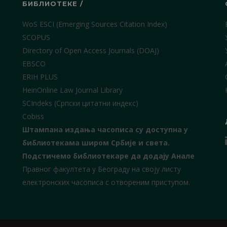
БИБЛИОТЕКЕ /
WoS ESCI (Emerging Sources Citation Index)
SCOPUS
Directory of Open Access Journals (DOAJ)
EBSCO
ERIH PLUS
HeinOnline Law Journal Library
SCIndeks (Српски цитатни индекс)
Cobiss
Штампана издања часописа су доступна у
библиотекама широм Србије и света.
Подстичемо библиотекаре да додају Анале
Правног факултета у Београду на своју листу
електронских часописа с отвореним приступом.