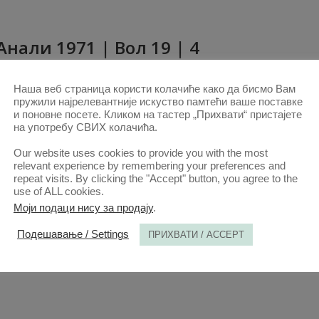
Анaли 1971 | Вол 19 | 4
1. ОКТ. 2020.
Наша веб страница користи колачиће како да бисмо Вам
пружили најрелевантније искуство памтећи ваше поставке
и поновне посете. Кликом на тастер „Прихвати“ пристајете
на употребу СВИХ колачића.
Our website uses cookies to provide you with the most
relevant experience by remembering your preferences and
repeat visits. By clicking the "Accept" button, you agree to the
use of ALL cookies.
Моји подаци нису за продају
.
Анaли 1971 | Вол 19 | 5-6
Подешавање / Settings
ПРИХВАТИ / ACCEPT
1. ОКТ. 2020.