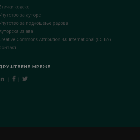
Етички кодекс
Упутство за ауторе
Упутство за подношење радова
Ауторска изјава
Creative Commons Attribution 4.0 International (CC BY)
Контакт
ДРУШТВЕНЕ МРЕЖЕ
|
|