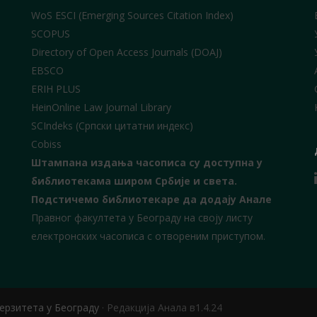
WoS ESCI (Emerging Sources Citation Index)
SCOPUS
Directory of Open Access Journals (DOAJ)
EBSCO
ERIH PLUS
HeinOnline Law Journal Library
SCIndeks (Српски цитатни индекс)
Cobiss
Штампана издања часописа су доступна у
библиотекама широм Србије и света.
Подстичемо библиотекаре да додају Анале
Правног факултета у Београду на своју листу
електронских часописа с отвореним приступом.
ерзитета у Београду
·
Редакција Анала в1.4.24