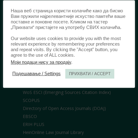
Наша веб страница користи колачиће како да бисмо
Вам пружили најрелевантније искуство памтећи ваше
ИЗДАВАЧ /
поставке и поновне посете. Кликом на тастер
„Прихвати“ пристајете на употребу СВИХ колачића.
Правни факултет Универзитета у
Београду
Our website uses cookies to provide you with the most
relevant experience by remembering your preferences
Булевар краља Александра 67
and repeat visits. By clicking the "Accept" button, you
11000 Београд
agree to the use of ALL cookies.
Србија
Моји подаци нису за продају
.
Подешавање / Settings
ПРИХВАТИ / ACCEPT
БИБЛИОТЕКЕ /
WoS ESCI (Emerging Sources Citation Index)
SCOPUS
Directory of Open Access Journals (DOAJ)
EBSCO
ERIH PLUS
HeinOnline Law Journal Library