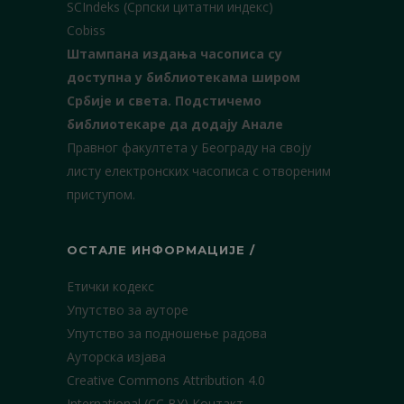
SCIndeks (Српски цитатни индекс)
Cobiss
Штампана издања часописа су
доступна у библиотекама широм
Србије и света.
Подстичемо
библиотекаре да додају Анале
Правног факултета у Београду на своју
листу електронских часописа с отвореним
приступом.
ОСТАЛЕ ИНФОРМАЦИЈЕ /
Етички кодекс
Упутство за ауторе
Упутство за подношење радова
Ауторска изјава
Creative Commons Attribution 4.0
International (CC BY)
Контакт