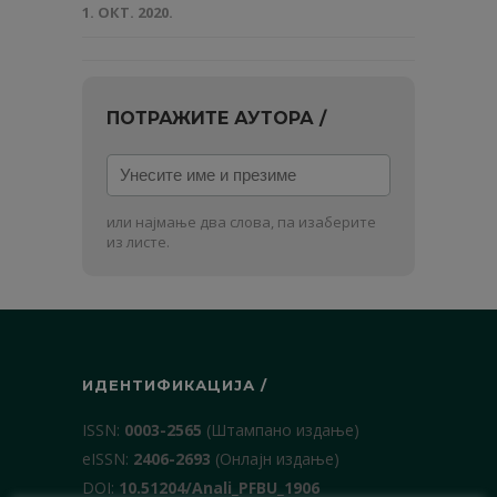
1. ОКТ. 2020.
ПОТРАЖИТЕ АУТОРА /
Унесите
име
и
или најмање два слова, па изаберите
презиме
из листе.
ИДЕНТИФИКАЦИЈА /
ISSN:
0003-2565
(Штампано издање)
еISSN:
2406-2693
(Онлајн издање)
DOI:
10.51204/Anali_PFBU_1906