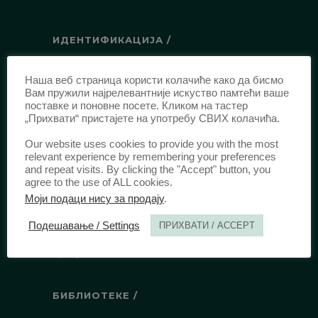
ИДЕНТИФИКАЦИЈА /
ISSN:
0003-2565
(Штампано издање)
Наша веб страница користи колачиће како да бисмо
еISSN:
2406-2693
(Онлајн издање)
Вам пружили најрелевантније искуство памтећи ваше
DOI:
10.51204/Anali_PFBU_1906
поставке и поновне посете. Кликом на тастер
„Прихвати“ пристајете на употребу СВИХ колачића.
Our website uses cookies to provide you with the most
ИЗДАВАЧ /
relevant experience by remembering your preferences
and repeat visits. By clicking the "Accept" button, you
Правни факултет Универзитета у
agree to the use of ALL cookies.
Београду
Моји подаци нису за продају
.
Булевар краља Александра 67
Подешавање / Settings
ПРИХВАТИ / ACCEPT
11000 Београд
Србија
БИБЛИОТЕКЕ /