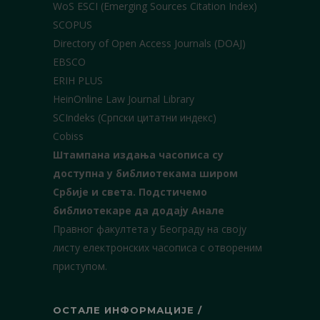
WoS ESCI (Emerging Sources Citation Index)
SCOPUS
Directory of Open Access Journals (DOAJ)
EBSCO
ERIH PLUS
HeinOnline Law Journal Library
SCIndeks (Српски цитатни индекс)
Cobiss
Штампана издања часописа су
доступна у библиотекама широм
Србије и света.
Подстичемо
библиотекаре да додају Анале
Правног факултета у Београду на своју
листу електронских часописа с отвореним
приступом.
ОСТАЛЕ ИНФОРМАЦИЈЕ /