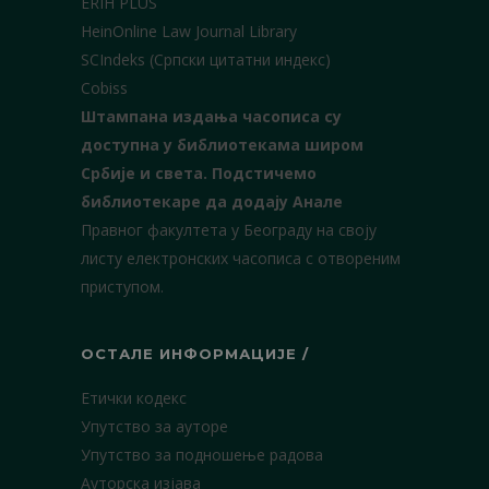
ERIH PLUS
HeinOnline Law Journal Library
SCIndeks (Српски цитатни индекс)
Cobiss
Штампана издања часописа су
доступна у библиотекама широм
Србије и света.
Подстичемо
библиотекаре да додају Анале
Правног факултета у Београду на своју
листу електронских часописа с отвореним
приступом.
ОСТАЛЕ ИНФОРМАЦИЈЕ /
Етички кодекс
Упутство за ауторе
Упутство за подношење радова
Ауторска изјава