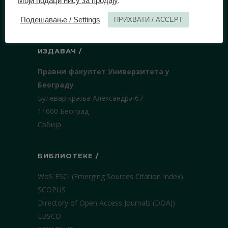
Моји подаци нису за продају
.
еISSN:
2406-2693
(Онлајн издање)
DOI:
10.51204/Anali_PFBU_1906
Подешавање / Settings
ПРИХВАТИ / ACCEPT
ИЗДАВАЧ /
Правни факултет Универзитета у
Београду
Булевар краља Александра 67
11000 Београд
Србија
БИБЛИОТЕКЕ /
WoS ESCI (Emerging Sources Citation Index)
SCOPUS
Directory of Open Access Journals (DOAJ)
EBSCO