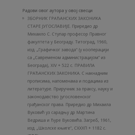
Радови овог аутора у овој свесци
ЗБОРНИК ГРАЂАНСКИХ ЗАКОНИКА
СТАРЕ ЈУГОСЛАВИЈЕ. Приредио др
Михаило С. Ступар професор Правног
факултета у Београду. Титоград, 1960,
изд. „Графичког завода“ (у кооперацији
са „Савременом администрацијом“ из
Београда), XIV + 522 с. ПРАВИЛА
ГРАЂАНСКИХ ЗАКОНИКА. С накнадним
прописима, напоменама и подацима из
литературе. Приручник за праксу, науку и
законодавство југословенског
грађанског права. Приредио др Михаила
Вуковић уз сарадњу др Мартина
Ведриша и Ђуре Вуковића. Загреб, 1961,
изд. „Школске књиге“, СХХХП + 1182 с.