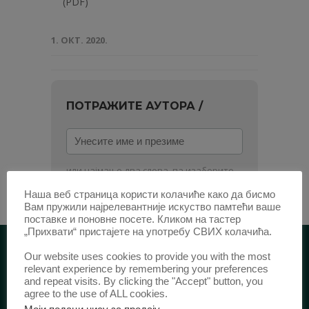
(PDF)
1. ОКТ. 2020.
ПОТРАЖИТЕ АУТОРА /
Унесите
име
и
или најмање два слова, па изаберите
презиме
из листе.
Наша веб страница користи колачиће како да бисмо
Вам пружили најрелевантније искуство памтећи ваше
поставке и поновне посете. Кликом на тастер
„Прихвати“ пристајете на употребу СВИХ колачића.
Our website uses cookies to provide you with the most
relevant experience by remembering your preferences
ИДЕНТИФИКАЦИЈА /
and repeat visits. By clicking the "Accept" button, you
agree to the use of ALL cookies.
ISSN:
0003-2565
(Штампано издање)