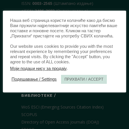
ISSN:
0003-2565
(Штампано издање)
еISSN:
2406-2693
(Онлајн издање)
DOI:
10.51204/Anali_PFBU_1906
Наша веб страница користи колачиће како да бисмо
Вам пружили најрелевантније искуство памтећи ваше
поставке и поновне посете. Кликом на тастер
„Прихвати“ пристајете на употребу СВИХ колачића.
ИЗДАВАЧ /
Our website uses cookies to provide you with the most
Правни факултет Универзитета у
relevant experience by remembering your preferences
Београду
and repeat visits. By clicking the "Accept" button, you
agree to the use of ALL cookies.
Булевар краља Александра 67
Моји подаци нису за продају
.
11000 Београд
Србија
Подешавање / Settings
ПРИХВАТИ / ACCEPT
БИБЛИОТЕКЕ /
WoS ESCI (Emerging Sources Citation Index)
SCOPUS
Directory of Open Access Journals (DOAJ)