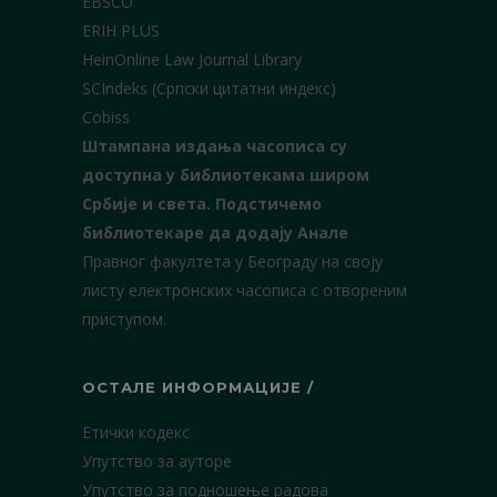
EBSCO
ERIH PLUS
HeinOnline Law Journal Library
SCIndeks (Српски цитатни индекс)
Cobiss
Штампана издања часописа су
доступна у библиотекама широм
Србије и света.
Подстичемо
библиотекаре да додају Анале
Правног факултета у Београду на своју
листу електронских часописа с отвореним
приступом.
ОСТАЛЕ ИНФОРМАЦИЈЕ /
Етички кодекс
Упутство за ауторе
Упутство за подношење радова