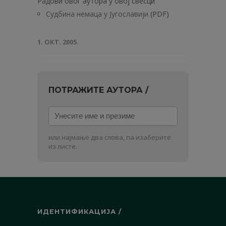
Радови овог аутора у овој свесци
Судбина немаца у Југославији
(PDF)
1. ОКТ. 2005.
ПОТРАЖИТЕ АУТОРА /
Унесите
име
и
или најмање два слова, па изаберите
презиме
из листе.
ИДЕНТИФИКАЦИЈА /