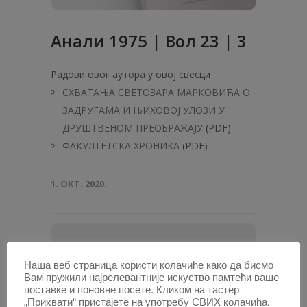
Анaли 1975 | Вол 23 | 3
Радови овог аутора у овој свесци
СХВАТАЊА СВЕТОЗАРА МАРКОВИЋА О
ЗАДРУГАМА И ЊИХОВОЈ УЛОЗИ У
ДРУШТВЕНОМ ПРЕОБРАЖАЈУ
(PDF)
ФАКУЛТЕТСКА ХРОНИКА
(PDF)
1. ОКТ. 2020.
ПОТРАЖИТЕ АУТОРА /
Наша веб страница користи колачиће како да бисмо
Вам пружили најрелевантније искуство памтећи ваше
Унесите
поставке и поновне посете. Кликом на тастер
име
„Прихвати“ пристајете на употребу СВИХ колачића.