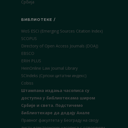
Србија
БИБЛИОТЕКЕ /
WoS ESCI (Emerging Sources Citation Index)
SCOPUS
Directory of Open Access Journals (DOAJ)
EBSCO
ERIH PLUS
HeinOnline Law Journal Library
SCIndeks (Српски цитатни индекс)
Cobiss
Штампана издања часописа су
доступна у библиотекама широм
Србије и света.
Подстичемо
библиотекаре да додају Анале
Правног факултета у Београду на своју
листу електронских часописа с отвореним