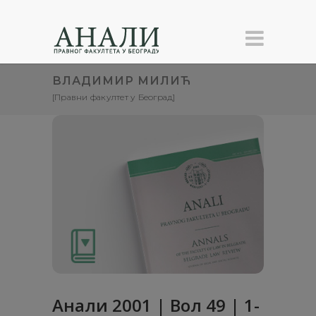
ВЛАДИМИР МИЛИЋ
[Правни факултет у Београд]
Анaли 2001 | Вол 49 | 1-