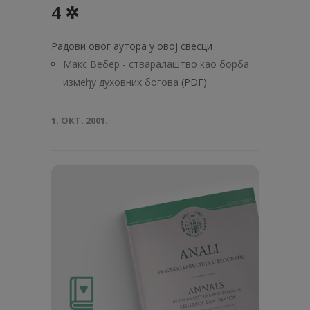
4 ✲
Радови овог аутора у овој свесци
Макс Вебер - стваралаштво као борба
између духовних богова
(PDF)
1. ОКТ. 2001.