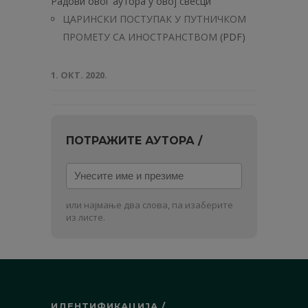
Радови овог аутора у овој свесци
ЦАРИНСКИ ПОСТУПАК У ПУТНИЧКОМ
ПРОМЕТУ СА ИНОСТРАНСТВОМ
(PDF)
1. ОКТ. 2020.
ПОТРАЖИТЕ АУТОРА /
Унесите
име
и
или најмање два слова, па изаберите
презиме
из листе.
ИДЕНТИФИКАЦИЈА /