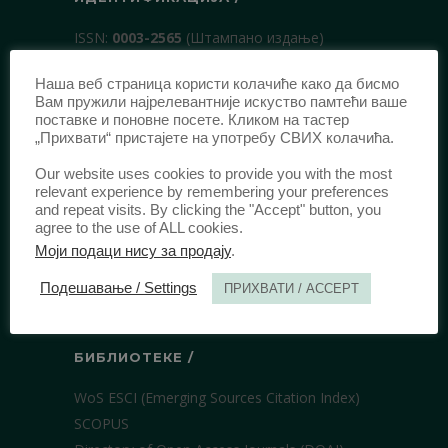
ISSN:
0003-2565
(Штампано издање)
еISSN:
2406-2693
(Онлајн издање)
Наша веб страница користи колачиће како да бисмо
DOI:
10.51204/Anali_PFBU_1906
Вам пружили најрелевантније искуство памтећи ваше
поставке и поновне посете. Кликом на тастер
„Прихвати“ пристајете на употребу СВИХ колачића.
ИЗДАВАЧ /
Our website uses cookies to provide you with the most
Правни факултет Универзитета у
relevant experience by remembering your preferences
and repeat visits. By clicking the "Accept" button, you
Београду
agree to the use of ALL cookies.
Булевар краља Александра 67
Моји подаци нису за продају
.
11000 Београд
Подешавање / Settings
ПРИХВАТИ / ACCEPT
Србија
БИБЛИОТЕКЕ /
WoS ESCI (Emerging Sources Citation Index)
SCOPUS