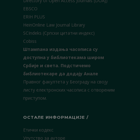
Directory of Open Access Journals (DOAJ)
EBSCO
ERIH PLUS
HeinOnline Law Journal Library
SCIndeks (Српски цитатни индекс)
Cobiss
Штампана издања часописа су
доступна у библиотекама широм
Србије и света.
Подстичемо
библиотекаре да додају Анале
Правног факултета у Београду на своју
листу електронских часописа с отвореним
приступом.
ОСТАЛЕ ИНФОРМАЦИЈЕ /
Етички кодекс
Упутство за ауторе