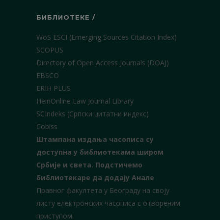
БИБЛИОТЕКЕ /
WoS ESCI (Emerging Sources Citation Index)
SCOPUS
Directory of Open Access Journals (DOAJ)
EBSCO
ERIH PLUS
HeinOnline Law Journal Library
SCIndeks (Српски цитатни индекс)
Cobiss
Штампана издања часописа су
доступна у библиотекама широм
Србије и света.
Подстичемо
библиотекаре да додају Анале
Правног факултета у Београду на своју
листу електронских часописа с отвореним
приступом.