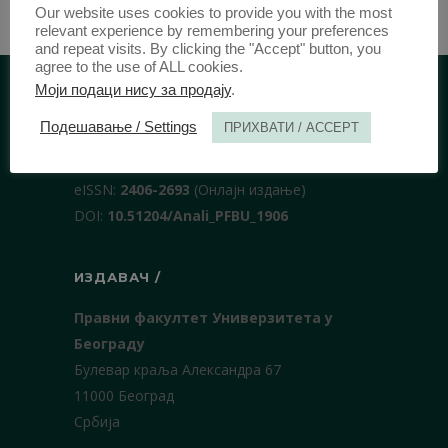
Our website uses cookies to provide you with the most
relevant experience by remembering your preferences
and repeat visits. By clicking the "Accept" button, you
agree to the use of ALL cookies.
Моји подаци нису за продају
.
ИДЕНТИФИКАЦИЈА /
Подешавање / Settings
ПРИХВАТИ / ACCEPT
ISSN:
0003-2565
(Штампано издање)
еISSN:
2406-2693
(Онлајн издање)
DOI:
10.51204/Anali_PFBU_1906
ИЗДАВАЧ /
Правни факултет Универзитета у
Београду
Булевар краља Александра 67
11000 Београд
Србија