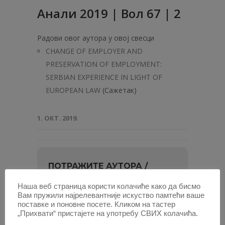
Анали 2019 | Вол 67 | 2
Радови овог аутора у овој свесци
CHANGE OF EMPLOYER AND
PRESERVATION OF EMPLOYMENT:
SERBIAN EXPERIENCE IN LIGHT OF
EUROPEAN LAW
(Сажетак)
1. ОКТ. 2019.
ПОТРАЖИТЕ АУТОРА /
Наша веб страница користи колачиће како да бисмо
Унесите
Вам пружили најрелевантније искуство памтећи ваше
име
поставке и поновне посете. Кликом на тастер
и
или најмање два слова, па изаберите
„Прихвати“ пристајете на употребу СВИХ колачића.
презиме
из листе.