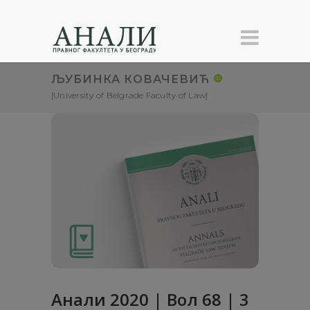
ЉУБИНКА КОВАЧЕВИЋ
[University of Belgrade Faculty of Law]
Анали 2020 | Вол 68 | 3