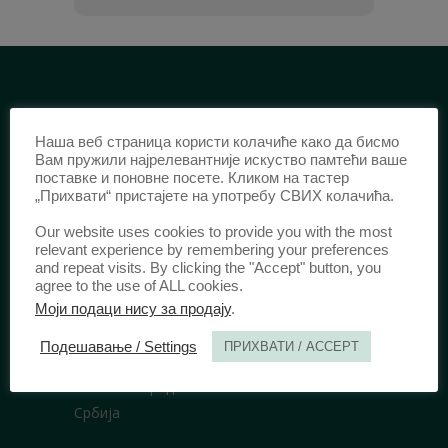
ИДЕНТИФИКАЦИЈА /
Наша веб страница користи колачиће како да бисмо
ISSN:
0003-2565
(Штампано издање)
Вам пружили најрелевантније искуство памтећи ваше
поставке и поновне посете. Кликом на тастер
еISSN:
2406-2693
(Онлајн издање)
„Прихвати“ пристајете на употребу СВИХ колачића.
DOI:
10.51204/Anali_PFBU_1906
Our website uses cookies to provide you with the most
relevant experience by remembering your preferences
and repeat visits. By clicking the "Accept" button, you
ИЗДАВАЧ /
agree to the use of ALL cookies.
Правни факултет Универзитета у
Моји подаци нису за продају
.
Београду
Подешавање / Settings
ПРИХВАТИ / ACCEPT
Булевар краља Александра 67
11000 Београд
Србија