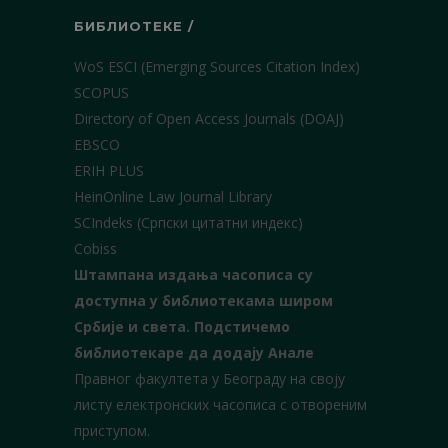
БИБЛИОТЕКЕ /
WoS ESCI (Emerging Sources Citation Index)
SCOPUS
Directory of Open Access Journals (DOAJ)
EBSCO
ERIH PLUS
HeinOnline Law Journal Library
SCIndeks (Српски цитатни индекс)
Cobiss
Штампана издања часописа су
доступна у библиотекама широм
Србије и света.
Подстичемо
библиотекаре да додају Анале
Правног факултета у Београду на своју
листу електронских часописа с отвореним
приступом.