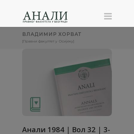
ВЛАДИМИР ХОРВАТ
[Правни факултет у Осијеку]
Анaли 1984 | Вол 32 | 3-