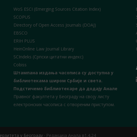
WoS ESCI (Emerging Sources Citation Index)
SCOPUS
Directory of Open Access Journals (DOAJ)
EBSCO
ERIH PLUS
HeinOnline Law Journal Library
SCIndeks (Српски цитатни индекс)
Cobiss
Штампана издања часописа су доступна у
библиотекама широм Србије и света.
Подстичемо библиотекаре да додају Анале
Правног факултета у Београду на своју листу
електронских часописа с отвореним приступом.
ерзитета у Београду
·
Редакција Анала в1.4.24