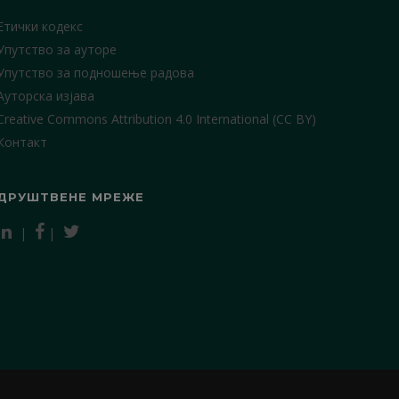
Етички кодекс
Упутство за ауторе
Упутство за подношење радова
Ауторска изјава
Creative Commons Attribution 4.0 International (CC BY)
Контакт
ДРУШТВЕНЕ МРЕЖЕ
|
|