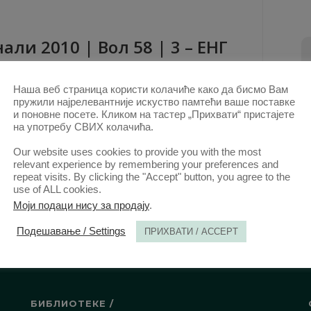
али 2010 | Вол 58 | 3 – ЕНГ
ови овог аутора у овој свесци
Наша веб страница користи колачиће како да бисмо Вам
THE VERSAILLES SYSTEM OF PEACE TREATIES
пружили најрелевантније искуство памтећи ваше поставке
и поновне посете. Кликом на тастер „Прихвати“ пристајете
AND THE MINORITY PROTECTION IN SOUTHEAST
на употребу СВИХ колачића.
EUROPE – THE BULGARIAN-GREEK CONVENTION
Our website uses cookies to provide you with the most
FOR THE EXCHANGE OF POPULATION OF 1919
relevant experience by remembering your preferences and
(PDF)
repeat visits. By clicking the "Accept" button, you agree to the
use of ALL cookies.
КТ. 2011.
Моји подаци нису за продају
.
Подешавање / Settings
ПРИХВАТИ / ACCEPT
БИБЛИОТЕКЕ /