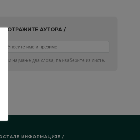
ПОТРАЖИТЕ АУТОРА /
Унесите
име
и
или најмање два слова, па изаберите из листе.
презиме
ОСТАЛЕ ИНФОРМАЦИЈЕ /