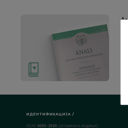
Ан
Рад
1. О
ИДЕНТИФИКАЦИЈА /
ISSN:
0003-2565
(Штампано издање)