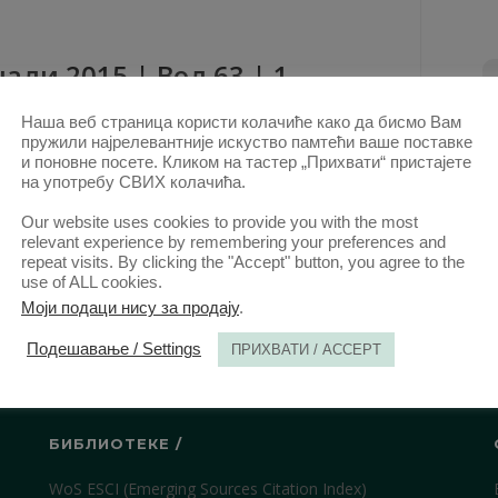
али 2015 | Вол 63 | 1
Наша веб страница користи колачиће како да бисмо Вам
ови овог аутора у овој свесци
пружили најрелевантније искуство памтећи ваше поставке
КРШЕЊЕ ЉУДСКИХ ПРАВА НА КОСОВУ И
и поновне посете. Кликом на тастер „Прихвати“ пристајете
на употребу СВИХ колачића.
МЕТОХИЈИ (1999–2014): ЈЕДАН СЛУЧАЈ
(Сажетак)
Our website uses cookies to provide you with the most
КТ. 2015.
relevant experience by remembering your preferences and
repeat visits. By clicking the "Accept" button, you agree to the
use of ALL cookies.
Моји подаци нису за продају
.
Подешавање / Settings
ПРИХВАТИ / ACCEPT
БИБЛИОТЕКЕ /
WoS ESCI (Emerging Sources Citation Index)