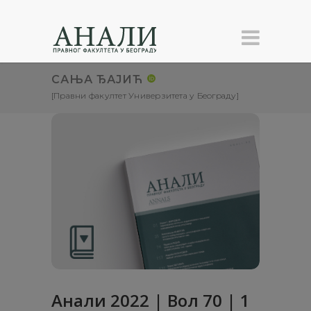
САЊА ЂАЈИЋ
[Правни факултет Универзитета у Београду]
Анали 2022 | Вол 70 | 1