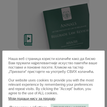
Анали 2015 | Вол 63 | 3
Наша веб страница користи колачиће како да бисмо
Вам пружили најрелевантније искуство памтећи ваше
поставке и поновне посете. Кликом на тастер
Радови овог аутора у овој свесци
„Прихвати“ пристајете на употребу СВИХ колачића.
DIRECT EFFECT OF THE EUROPEAN
Our website uses cookies to provide you with the most
CONVENTIONON HUMAN RIGHTS
relevant experience by remembering your preferences
and repeat visits. By clicking the "Accept" button, you
(Сажетак)
agree to the use of ALL cookies.
Моји подаци нису за продају
.
1. ОКТ. 2015.