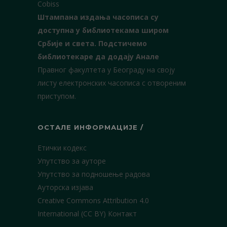
Cobiss
Штампана издања часописа су
доступна у библиотекама широм
Србије и света.
Подстичемо
библиотекаре да додају Анале
Правног факултета у Београду на своју
листу електронских часописа с отвореним
приступом.
ОСТАЛЕ ИНФОРМАЦИЈЕ /
Етички кодекс
Упутство за ауторе
Упутство за подношење радова
Ауторска изјава
Creative Commons Attribution 4.0
International (CC BY)
Контакт