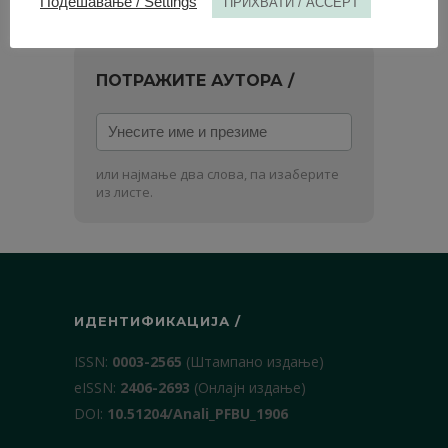
Подешавање / Settings
ПРИХВАТИ / ACCEPT
ПОТРАЖИТЕ АУТОРА /
Унесите
име
и
или најмање два слова, па изаберите
презиме
из листе.
ИДЕНТИФИКАЦИЈА /
ISSN:
0003-2565
(Штампано издање)
еISSN:
2406-2693
(Онлајн издање)
DOI:
10.51204/Anali_PFBU_1906