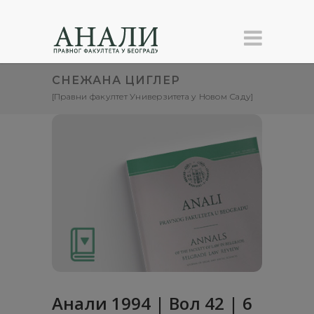
СНЕЖАНА ЦИГЛЕР
[Правни факултет Универзитета у Новом Саду]
Анали 1994 | Вол 42 | 6