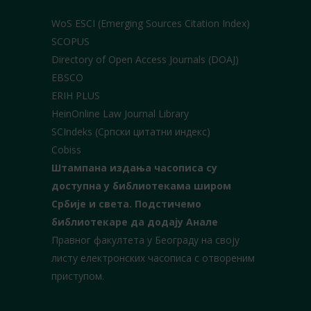
WoS ESCI (Emerging Sources Citation Index)
SCOPUS
Directory of Open Access Journals (DOAJ)
EBSCO
ERIH PLUS
HeinOnline Law Journal Library
SCIndeks (Српски цитатни индекс)
Cobiss
Штампана издања часописа су
доступна у библиотекама широм
Србије и света.
Подстичемо
библиотекаре да додају Анале
Правног факултета у Београду на своју
листу електронских часописа с отвореним
приступом.