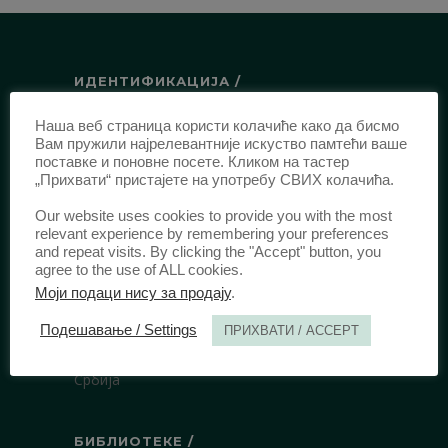
ИДЕНТИФИКАЦИЈА /
ISSN:
0003-2565
(Штампано издање)
Наша веб страница користи колачиће како да бисмо
Вам пружили најрелевантније искуство памтећи ваше
еISSN:
2406-2693
(Онлајн издање)
поставке и поновне посете. Кликом на тастер
DOI:
10.51204/Anali_PFBU_1906
„Прихвати“ пристајете на употребу СВИХ колачића.
Our website uses cookies to provide you with the most
relevant experience by remembering your preferences
ИЗДАВАЧ /
and repeat visits. By clicking the "Accept" button, you
agree to the use of ALL cookies.
Правни факултет Универзитета у
Моји подаци нису за продају
.
Београду
Булевар краља Александра 67
Подешавање / Settings
ПРИХВАТИ / ACCEPT
11000 Београд
Србија
БИБЛИОТЕКЕ /