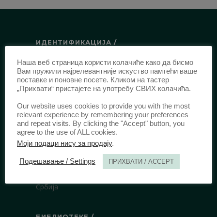
ИДЕНТИФИКАЦИЈА /
ISSN:
0003-2565
(Штампано издање)
Наша веб страница користи колачиће како да бисмо
Вам пружили најрелевантније искуство памтећи ваше
еISSN:
2406-2693
(Онлајн издање)
поставке и поновне посете. Кликом на тастер
DOI:
10.51204/Anali_PFBU_1906
„Прихвати“ пристајете на употребу СВИХ колачића.
Our website uses cookies to provide you with the most
relevant experience by remembering your preferences
ИЗДАВАЧ /
and repeat visits. By clicking the "Accept" button, you
agree to the use of ALL cookies.
Правни факултет Универзитета у
Моји подаци нису за продају
.
Београду
Булевар краља Александра 67
Подешавање / Settings
ПРИХВАТИ / ACCEPT
11000 Београд
Србија
БИБЛИОТЕКЕ /