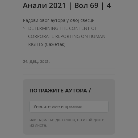
Анали 2021 | Вол 69 | 4
Радови овог аутора у овој свесци
DETERMINING THE CONTENT OF
CORPORATE REPORTING ON HUMAN
RIGHTS
(Сажетак)
24. ДЕЦ. 2021.
ПОТРАЖИТЕ АУТОРА /
Унесите
име
и
или најмање два слова, па изаберите
презиме
из листе.