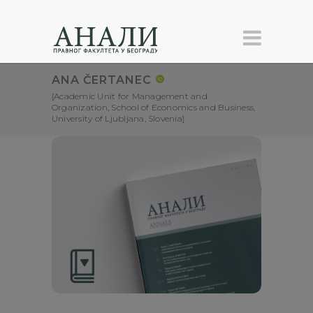
ANA ČERTANEC
[Academic Unit for Management and
Organization, School of Economics and Business,
University of Ljubljana, Slovenia]