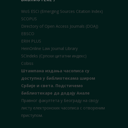
WoS ESCI (Emerging Sources Citation Index)
SCOPUS
Directory of Open Access Journals (DOAJ)
EBSCO
ERIH PLUS
HeinOnline Law Journal Library
SCIndeks (Српски цитатни индекс)
Cobiss
Штампана издања часописа су
доступна у библиотекама широм
Србије и света.
Подстичемо
библиотекаре да додају Анале
Правног факултета у Београду на своју
листу електронских часописа с отвореним
приступом.