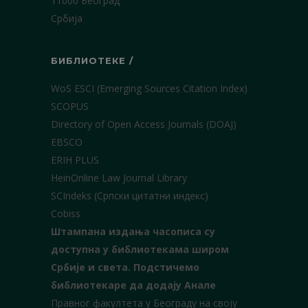
11000 Београд
Србија
БИБЛИОТЕКЕ /
WoS ESCI (Emerging Sources Citation Index)
SCOPUS
Directory of Open Access Journals (DOAJ)
EBSCO
ERIH PLUS
HeinOnline Law Journal Library
SCIndeks (Српски цитатни индекс)
Cobiss
Штампана издања часописа су
доступна у библиотекама широм
Србије и света.
Подстичемо
библиотекаре да додају Анале
Правног факултета у Београду на своју