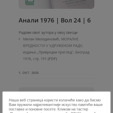
Анaли 1976 | Вол 24 | 6
Радови овог аутора у овој свесци
Милан Миладиновић, МОРАЛНЕ
ВРЕДНОСТИ У УДРУЖЕНОМ РАДУ,
издање „Привредни преглед”, Београд
1976, стр. 191
(PDF)
1. ОКТ. 2020.
ПОТРАЖИТЕ АУТОРА /
Наша веб страница користи колачиће како да бисмо
Вам пружили најрелевантније искуство памтећи ваше
Унесите
поставке и поновне посете. Кликом на тастер