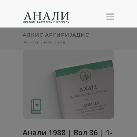
АЛКИС АРГИРИЈАДИС
[Атински универзитет]
Анaли 1988 | Вол 36 | 1-