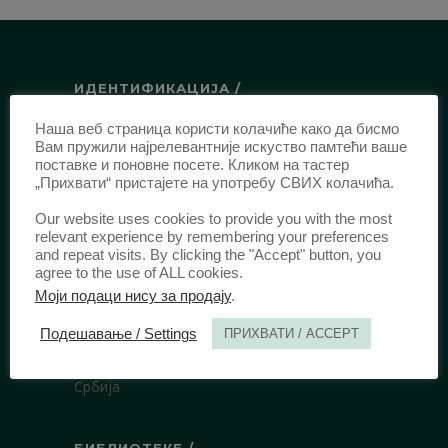
ИДЕНТИФИКАЦИЈА /
ISSN:
0003-2565
(Штампано издање)
Наша веб страница користи колачиће како да бисмо
Вам пружили најрелевантније искуство памтећи ваше
еISSN:
2406-2693
(Онлајн издање)
поставке и поновне посете. Кликом на тастер
DOI:
10.51204/Anali_PFBU_1906
„Прихвати“ пристајете на употребу СВИХ колачића.
Our website uses cookies to provide you with the most
relevant experience by remembering your preferences
ИЗДАВАЧ /
and repeat visits. By clicking the "Accept" button, you
agree to the use of ALL cookies.
Правни факултет Универзитета у
Моји подаци нису за продају
.
Београду
Булевар краља Александра 67
Подешавање / Settings
ПРИХВАТИ / ACCEPT
11000 Београд
Србија