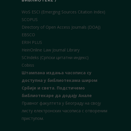
БИБЛИОТЕКЕ /
WoS ESCI (Emerging Sources Citation Index)
SCOPUS
Directory of Open Access Journals (DOAJ)
EBSCO
ERIH PLUS
HeinOnline Law Journal Library
SCIndeks (Српски цитатни индекс)
Cobiss
Штампана издања часописа су
доступна у библиотекама широм
Србије и света.
Подстичемо
библиотекаре да додају Анале
Правног факултета у Београду на своју
листу електронских часописа с отвореним
приступом.