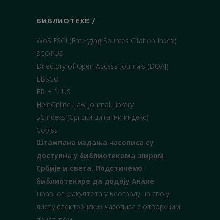
БИБЛИОТЕКЕ /
WoS ESCI (Emerging Sources Citation Index)
SCOPUS
Directory of Open Access Journals (DOAJ)
EBSCO
ERIH PLUS
HeinOnline Law Journal Library
SCIndeks (Српски цитатни индекс)
Cobiss
Штампана издања часописа су
доступна у библиотекама широм
Србије и света.
Подстичемо
библиотекаре да додају Анале
Правног факултета у Београду на своју
листу електронских часописа с отвореним
приступом.