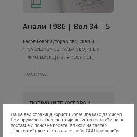
Анaли 1986 | Вол 34 | 5
Радови овог аутора у овој свесци
САСУШИВАЊЕ ПРАВА СВОЈИНЕ У
ФРАНЦУСКОЈ (1804-1985)
(PDF)
1. ОКТ. 1980.
ПОТРАЖИТЕ АУТОРА /
Наша веб страница користи колачиће како да бисмо
Унесите
Вам пружили најрелевантније искуство памтећи ваше
име
поставке и поновне посете. Кликом на тастер
и
„Прихвати“ пристајете на употребу СВИХ колачића.
или најмање два слова, па изаберите