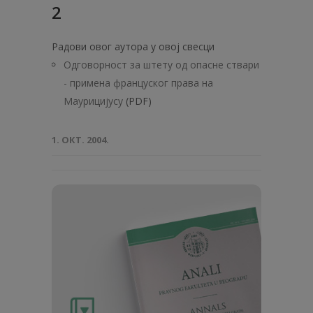
2
Радови овог аутора у овој свесци
Одговорност за штету од опасне ствари
- примена француског права на
Маурицијусу
(PDF)
1. ОКТ. 2004.