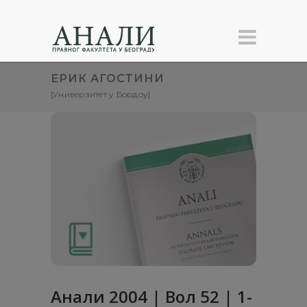
ЕРИК АГОСТИНИ
[Универзитет у Бордоу]
Анали 2004 | Вол 52 | 1-