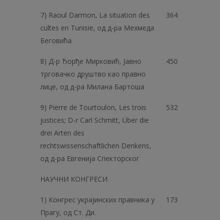
7) Raoul Darmon, La situation des
364
cultes en Tunisie, од д-ра Мехмеда
Беговића
8) Д-р Ђорђе Мирковић, Јавно
450
трговачко друштво као правно
лице, од д-ра Милана Бартоша
9) Pierre de Tourtoulon, Les trois
532
justices; D-r Carl Schmitt, Über die
drei Arten des
rechtswissenschaftlichen Denkens,
од д-ра Евгенија Спекторског
НАУЧНИ КОНГРЕСИ
1) Конгрес украјинских правника у
173
Прагу, од Ст. Ди.