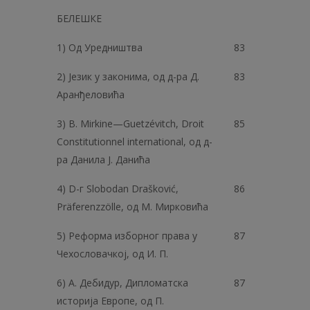
БЕЛЕШКЕ
1) Од Уредништва
83
2) Језик у законима, од д-ра Д.
83
Аранђеловића
3) В. Mirkine—Guetzévitch, Droit
85
Constitutionnel international, од д-
ра Данила Ј. Данића
4) D-г Slobodan Drašković,
86
Präferenzzölle, од M. Мирковића
5) Реформа изборног права у
87
Чехословачкој, од И. П.
6) А. Дебидур, Дипломатска
87
историја Европе, од П.