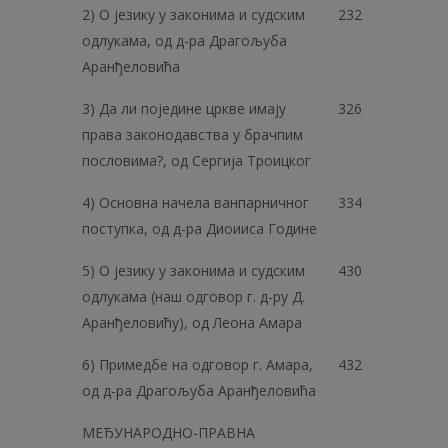
2) О језику у законима и судским
232
одлукама, од д-ра Драгољуба
Аранђеловића
3) Да ли поједине цркве имају
326
права законодавства у брачпим
пословима?, од Сергија Троицког
4) Основна начела ванпарничног
334
поступка, од д-ра Диоииса Године
5) О језику у законима и судским
430
одлукама (наш одговор г. д-ру Д.
Аранђеловићу), од Леона Амара
6) Примедбе на одговор г. Амара,
432
од д-ра Драгољуба Аранђеловића
МЕЂУНАРОДНО-ПРАВНА