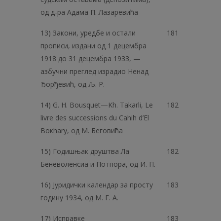
од д-ра Адама П. Лазаревића
13) Закони, уредбе и остали
181
прописи, издани од 1 децембра
1918 до 31 децембра 1933, —
азбучни преглед израдио Ненад
Ђорђевић, од Љ. Р.
14) G. Н. Bousquet—Kh. Takarli, Le
182
livre des successions du Cahih d’Еl
Вокhary, од M. Беговића
15) Годишњак друштва Ла
182
Беневоленсиа и Потпора, од И. П.
16) Јуридички календар за просту
183
годину 1934, од М. Г. А.
17) Исправке
183