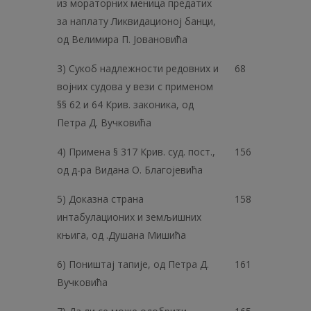
из мораторних меница предатих
за наплату Ликвидационој банци,
од Велимира П. Јовановића
3) Сукоб надлежности редовних и
68
војних судова у вези с применом
§§ 62 и 64 Крив. законика, од
Петра Д. Вучковића
4) Примена § 317 Крив. суд. пост.,
156
од д-ра Видана О. Благојевића
5) Доказна страна
158
интабулационих и земљишних
књига, од .Душана Мишића
6) Поништај тапије, од Петра Д.
161
Вучковића