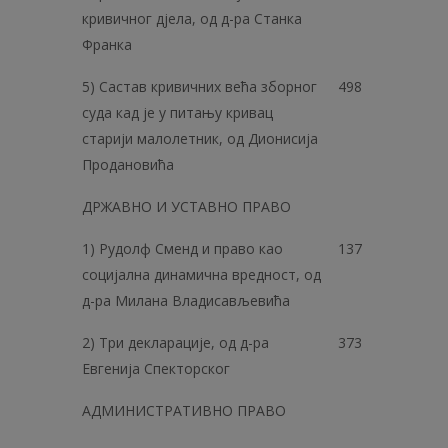
кривичног дјела, од д-ра Станка
Франка
5) Састав кривичних већа зборног
498
суда кад је у питању кривац
старији малолетник, од Дионисија
Продановића
ДРЖАВНО И УСТАВНО ПРАВО
1) Рудолф Сменд и право као
137
социјална динамична вредност, од
д-ра Милана Владисављевића
2) Три декларације, од д-ра
373
Евгенија Спекторског
АДМИНИСТРАТИВНО ПРАВО