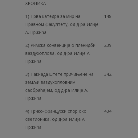
ХРОНИКА
1) Прва катедра за мир на
148
Правном факултету, од д-ра Илије
А. Пржића
2) Римска конвенција о пленидби
239
ваздухоплова, од д-ра Илије А.
Пржића
3) Накнада штете причињене на
342
земљи ваздухопловним
саобраћајем, од д-ра Илије А.
Пржића
4) Грчко-француски спор око
434
светионика, од д-ра Илије А.
Пржића