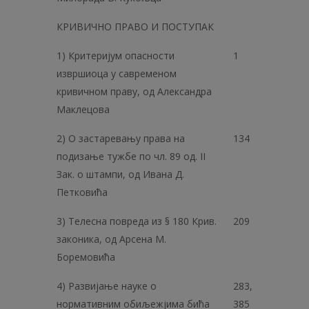
КРИВИЧНО ПPABO И ПОСТУПАК
1) Критеријум опасности
1
извршиоца у савременом
кривичном праву, од Александра
Маклецова
2) О застаревању права на
134
подизање тужбе по чл. 89 од. II
Зак. о штампи, од Ивана Д.
Петковића
3) Телесна повреда из § 180 Крив.
209
законика, од Арсена М.
Боремовића
4) Развијање науке о
283,
нормативним обиљежјима бића
385