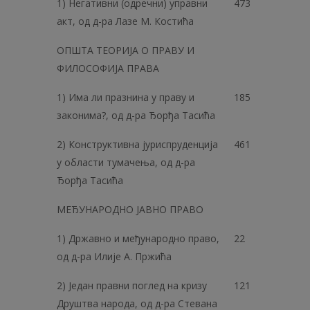
1) Негативни (одречни) управни
473
акт, од д-ра Лазе М. Костића
ОПШТА ТЕОРИЈА О ПРАВУ И
ФИЛОСОФИЈА ПРАВА
1) Има ли празнина у праву и
185
законима?, од д-ра Ђорђа Тасића
2) Конструктивна јуриспруденција
461
у области тумачења, од д-ра
Ђорђа Тасића
МЕЂУНАРОДНО ЈАВНО ПРАВО
1) Државно и међународно право,
22
од д-ра Илије А. Пржића
2) Један правни поглед на кризу
121
Друштва народа, од д-ра Стевана