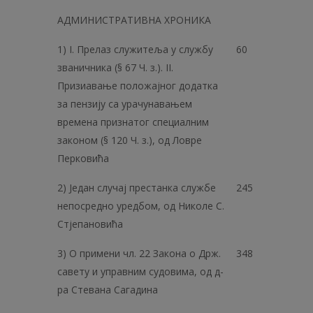
АДМИНИСТРАТИВНА ХРОНИКА
1) I. Прелаз служитеља у службу
60
званичника (§ 67 Ч. з.). II.
Призиавање положајног додатка
за пензију са урачунавањем
времена признатог специалним
законом (§ 120 Ч. з.), од Ловре
Перковића
2) Један случај престанка службе
245
непосредно уредбом, од Николе С.
Стјепановића
3) О примени чл. 22 Закона о Држ.
348
савету и управним судовима, од д-
ра Стевана Сагадина