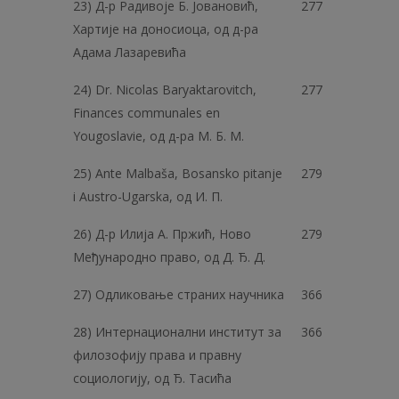
23) Д-р Радивоје Б. Јовановић,
277
Хартије на доносиоца, од д-ра
Адама Лазаревића
24) Dr. Nicolas Baryaktarovitch,
277
Finances communales en
Yougoslavie, од д-ра M. Б. M.
25) Ante Malbaša, Bosansko pitanje
279
i Austro-Ugarska, од И. П.
26) Д-р Илија А. Пржић, Ново
279
Међународно право, од Д. Ђ. Д.
27) Одликовање страних научника
366
28) Интернационални институт за
366
филозофију права и правну
социологију, од Ђ. Тасића