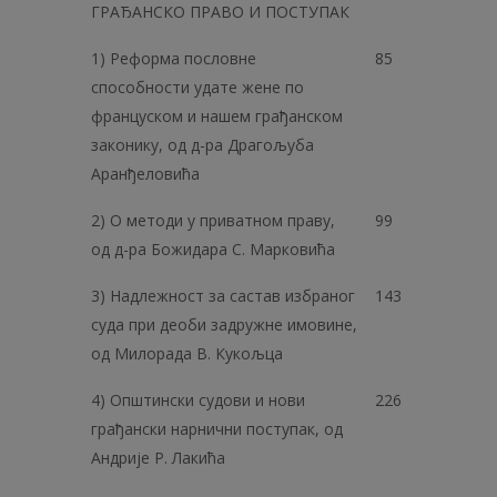
ГРАЂАНСКО ПРАВО И ПОСТУПАК
1) Реформа пословне
85
способности удате жене по
француском и нашем грађанском
законику, од д-ра Драгољуба
Аранђеловића
2) О методи у приватном праву,
99
од д-ра Божидара С. Марковића
3) Надлежност за састав избраног
143
суда при деоби задружне имовине,
од Милорада В. Кукољца
4) Општински судови и нови
226
грађански нарнични поступак, од
Андрије Р. Лакића