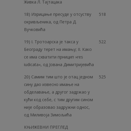
Живка Л. Тајтацака
18) Изрицање пресуде у отсуству
518
окривљеника, од Петра Д.
Вучковића
19) I. Тротоарска је такса у
522
Београду терет на имању; II. Како
се има схватити прницип »res
iudicata«, од Јована Димитријевића
20) Самим тим што је отац једном
525
сину дао извесно имање на
обделавање, а другог задржао у
кући код себе, с тим другим сином
није образовао задружни однос,
од Миливоја Зимољића
КЊИЖЕВНИ ПРЕГЛЕД