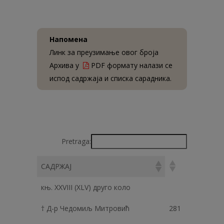
Напомена
Линк за преузимање овог броја
Архива у
PDF формату налази се
испод садржаја и списка сарадника.
Pretraga:
САДРЖАЈ
књ. XXVIII (XLV) друго коло
† Д-р Чедомиљ Митровић
281