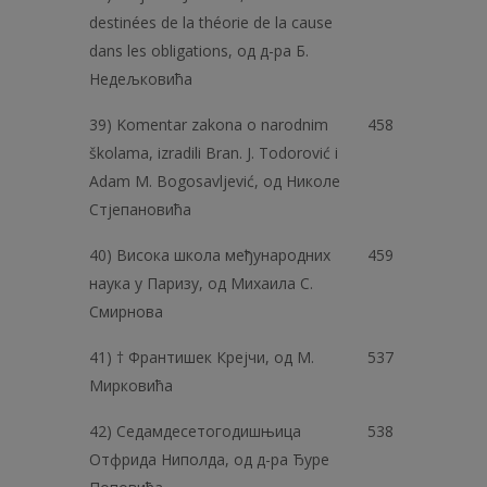
destinées de la théorie de la cause
dans les obligations, од д-ра Б.
Недељковића
39) Komentar zakona o narodnim
458
školama, izradili Bran. J. Todorović i
Adam M. Bogosavljević, од Николе
Стјепановића
40) Висока школа међународних
459
наука у Паризу, од Михаила С.
Смирнова
41) † Франтишек Крејчи, од М.
537
Мирковића
42) Седамдесетогодишњица
538
Отфрида Ниполда, од д-ра Ђуре