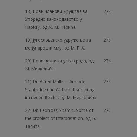
18) Нови чланови Друштва за
272
Упоредно законодавство у
Паризу, од Ж. М. Перића
19) Југословенско удружење за
273
међународни мир, од М. Г. А.
20) Нови немачки устав рада, од
274
М. Мирковића
21) Dr. Alfred Müller—Armack,
275
Staatsidee und Wirtschaftsordnung
im neuen Reiche, од M. Мирковића
22) Dr. Leonidas Pitamic, Some of
276
the problem of interpretation, од Ђ.
Тасића