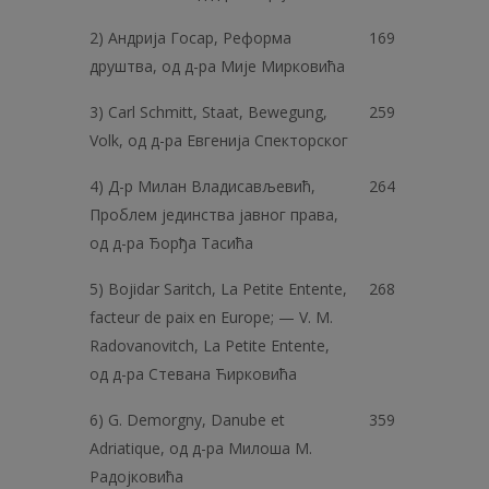
2) Андрија Госар, Реформа
169
друштва, од д-ра Мије Мирковића
3) Carl Schmitt, Staat, Bewegung,
259
Volk, од д-ра Евгенија Спекторског
4) Д-р Милан Владисављевић,
264
Проблем јединства јавног права,
од д-ра Ђорђа Тасића
5) Bojidar Saritch, La Petite Еntente,
268
facteur de paix en Europe; — V. M.
Radovanovitch, La Petite Еntente,
од д-ра Стевана Ћирковића
6) G. Demorgny, Danube et
359
Adriatique, од д-ра Милоша M.
Радојковића