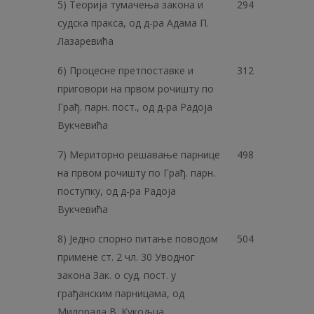
5) Теорија тумачења закона и
294
судска пракса, од д-ра Адама П.
Лазаревића
6) Процесне претпоставке и
312
приговори на првом рочишту по
Грађ. парн. пост., од д-ра Радоја
Вукчевића
7) Мериторно решавање парнице
498
на првом рочишту по Грађ. парн.
поступку, од д-ра Радоја
Вукчевића
8) Једно спорно питање поводом
504
примене ст. 2 чл. 30 Уводног
закона Зак. о суд. пост. у
грађанским парницама, од
Милорада В. Кукољца