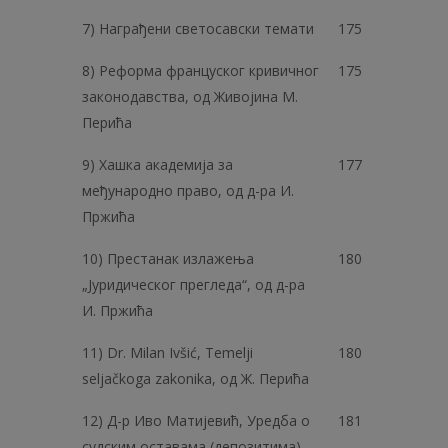
7) Награђени светосавски темати
175
8) Реформа француског кривичног
175
законодавства, од Живојина М.
Перића
9) Хашка академија за
177
међународно право, од д-ра И.
Пржића
10) Престанак излажења
180
„Јуридическог прегледа“, од д-ра
И. Пржића
11) Dr. Milan Ivšić, Temelji
180
seljačkoga zakonika, од Ж. Перића
12) Д-р Иво Матијевић, Уредба о
181
судским оставама (депозитима),