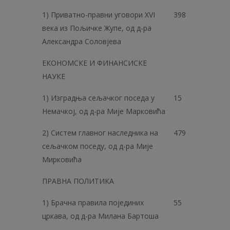
1) Приватно-правни уговори XVI
398
века из Пољичке Жупе, од д-ра
Александра Соловјева
ЕКОНОМСКЕ И ФИНАНСИСКЕ
НАУКЕ
1) Изградња сељачког поседа у
15
Немачкој, од д-ра Мије Марковића
2) Систем главног наследника на
479
сељачком поседу, од д-ра Мије
Мирковића
ПРАВНА ПОЛИТИКА
1) Брачна правила појединих
55
цркава, од д-ра Милана Бартоша