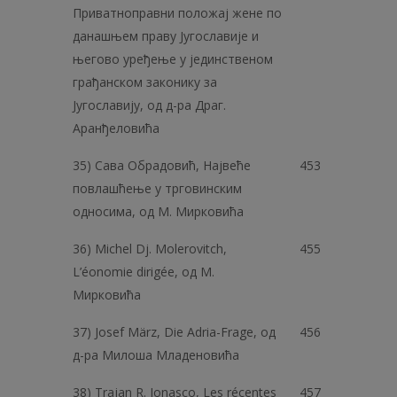
Приватноправни положај жене по
данашњем праву Југославије и
његово уређење у јединственом
грађанском законику за
Југославију, од д-ра Драг.
Аранђеловића
35) Сава Обрадовић, Највеће
453
повлашћење у трговинским
односима, од М. Мирковића
36) Michel Dj. Molerovitch,
455
L’éonomie dirigée, од M.
Мирковића
37) Josef März, Die Adria-Frage, од
456
д-ра Милоша Младеновића
38) Trajan R. Jonasco, Les récentes
457