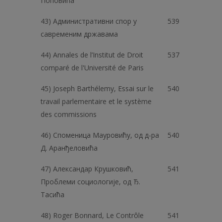
Поповића
43) Административни спор у
539
савременим државама
44) Annales de l’Institut de Droit
537
comparé de l'Université de Paris
45) Joseph Barthélemy, Essai sur le
540
travail parlementaire et le système
des commissions
46) Споменица Мауровићу, од д-ра
540
Д. Аранђеловића
47) Александар Крушковић,
541
Проблеми социологије, од Ђ.
Тасића
48) Roger Bonnard, Le Contrôle
541