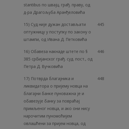
stantibus по швајц. грађ. праву, од
д-ра Драгољуба Аранђеловића
15) Суд није дужан достављати
445
оптужницу у поступку по закону о
штампи, од Ивана Д. Петковића
16) Обавеза накнаде штете по §
446
385 србијанског грађ. суд. пост., од
Петра Д. Вучковића
17) Потврда благајника и
448
ликвидатора о пријему новца на
благајни банке пуноважна је и
обавезује банку за повраћај
примљеног новца, и ако они нису
нарочитим пуномоћијем
овлашћени за пријем новца, од