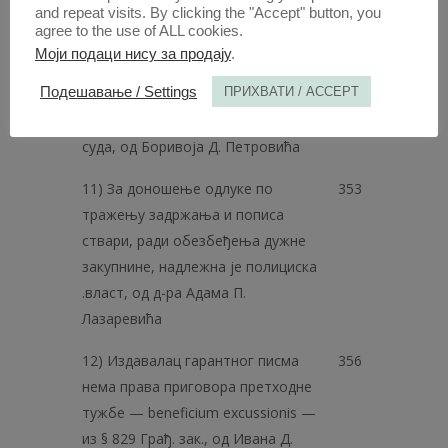
and repeat visits. By clicking the "Accept" button, you
имовине Општине града Београда
agree to the use of ALL cookies.
ниje потребно одобрење
Моји подаци нису за продају
.
Државног савета у смислу чл. 86 т.
Подешавање / Settings
ПРИХВАТИ / ACCEPT
13 ст. II и III Зак. о општинама, с
обзиром на једну одлуку Апелац.
суда, од Боривоја Д. Петровића
11) За доношење одлуке по
353
тражењу задржања и пописа
ствари, ради обезбеђења дужне
закупнине, надлежна је полициска
.власт, од д-ра Адама П.
Лазаревића
12) Издавалац гарантног писма
356
нема права приговора претходне
тужбе — beneficium excussionis —
из § 829 Грађ. зак., од Ивана Д.