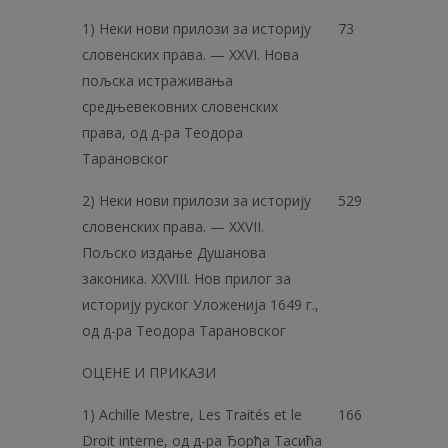
1) Неки нови прилози за историју
73
словенских права. — XXVI. Нова
пољска истраживања
средњевековних словенских
права, од д-ра Теодора
Тарановског
2) Неки нови прилози за историју
529
словенских права. — XXVII.
Пољско издање Душанова
законика. XXVIII. Нов прилог за
историју руског Уложенија 1649 г.,
од д-ра Теодора Тарановског
ОЦЕНЕ И ПРИКАЗИ
1) Achille Mestre, Les Traités et le
166
Droit interne, од д-ра Ђорђа Тасића