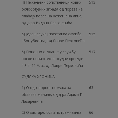
4) Нежењени сопственици нових
513
ослобођених зграда од пореза не
плаћају порез на нежењена лица,
од д-ра Видана Благојевића
5) Један случај престанка службе
515
због убиства, од Ловре Перковића
6) Поновно ступање у службу
517
после поништења осудне пресуде
§ 3 т. 11 Ч. з., од Ловре Перковића
СУДСКА ХРОНИКА
1) О одговорности мужа за
63
обавезе женине, од д-ра Адама П.
Лазаревића
2) О застарелости потраживања
66