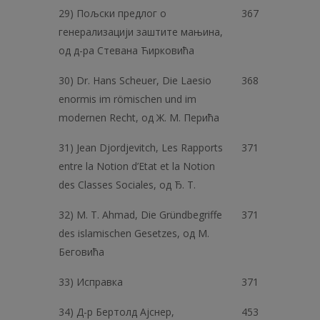
29) Пољски предлог о
367
генерализацији заштите мањина,
од д-ра Стевана Ћирковића
30) Dr. Hans Scheuer, Die Laesio
368
enormis im römischen und im
modernen Recht, од Ж. M. Перића
31) Jean Djordjevitch, Les Rapports
371
entre la Notion d’Etat et la Notion
des Classes Sociales, од Ђ. T.
32) M. Т. Ahmad, Die Gründbegriffe
371
des islamischen Gesetzes, од M.
Беговића
33) Исправка
371
34) Д-р Бертолд Ајснер,
453