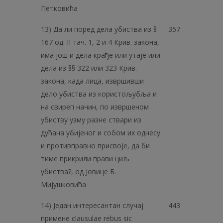
Петковића
13) Да ли поред дела убиства из §
357
167 од. II тач. 1, 2 и 4 Крив. закона,
има још и дела крађе или утаје или
дела из §§ 322 или 323 Крив.
закона, када лица, извршивши
дело убиства из користољубља и
на свиреп начин, по извршеном
убиству узму разне ствари из
дућана убијеног и собом их однесу
и противправно присвоје, да би
тиме прикрили прави циљ
убиства?, од Јовице Б.
Мијушковића
14) Један интересантан случај
443
примене clausulae rebus sic