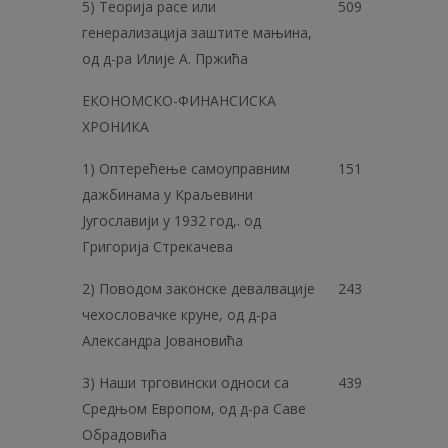
5) Теорија расе или
509
генерализација заштите мањина,
од д-ра Илије А. Пржића
ЕКОНОМСКО-ФИНАНСИСКА
ХРОНИКА
1) Оптерећење самоуправним
151
дажбинама у Краљевини
Југославији у 1932 год,. од
Григорија Стрекачева
2) Поводом законске девалвације
243
чехословачке круне, од д-ра
Александра Јовановића
3) Наши трговински односи са
439
Средњом Европом, од д-ра Саве
Обрадовића