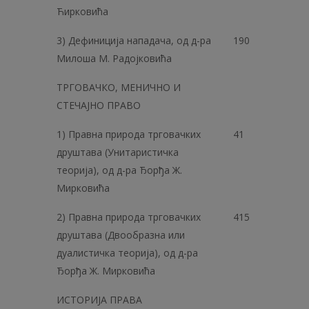
Ћирковића
3) Дефиниција нападача, од д-ра
190
Милоша М. Радојковића
ТРГОВАЧКО, МЕНИЧНО И
СТЕЧАЈНО ПРАВО
1) Правна природа трговачких
41
друштава (Унитаристичка
теорија), од д-ра Ђорђа Ж.
Мирковића
2) Правна природа трговачких
415
друштава (Двообразна или
дуалистичка теорија), од д-ра
Ђорђа Ж. Мирковића
ИСТОРИЈА ПРАВА