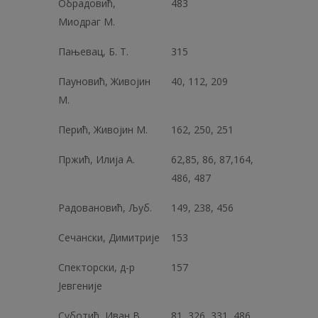
Обрадовић,
483
Миодраг М.
Пањевац, Б. Т.
315
Пауновић, Живојин
40, 112, 209
М.
Перић, Живојин М.
162, 250, 251
Пржић, Илија А.
62,85, 86, 87,164,
486, 487
Радовановић, Љуб.
149, 238, 456
Сечански, Димитрије
153
Спекторски, д-р
157
Јевгеније
Суботић, Иван В.
81, 326, 331, 486