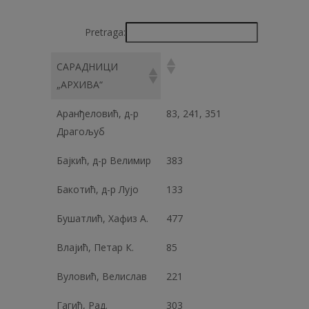
Pretraga:
САРАДНИЦИ
„АРХИВА“
Аранђеловић, д-р
83, 241, 351
Драгољуб
Бајкић, д-р Велимир
383
Бакотић, д-р Лујо
133
Бушатлић, Хафиз А.
477
Влајић, Петар К.
85
Вуловић, Велислав
221
Гагић, Рад.
303