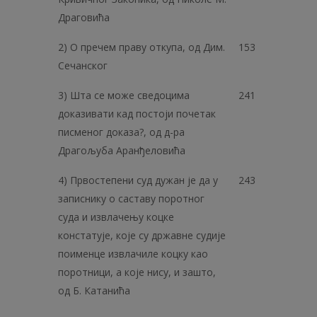
Драговића
2) О пречем праву откупа, од Дим.
153
Сечанског
3) Шта се може сведоцима
241
доказивати кад постоји почетак
писменог доказа?, од д-ра
Драгољуба Аранђеловића
4) Првостепени суд дужан је да у
243
записнику о саставу поротног
суда и извлачењу коцке
констатује, које су државне судије
поименце извлачиле коцку као
поротници, а које нису, и зашто,
од Б. Катанића