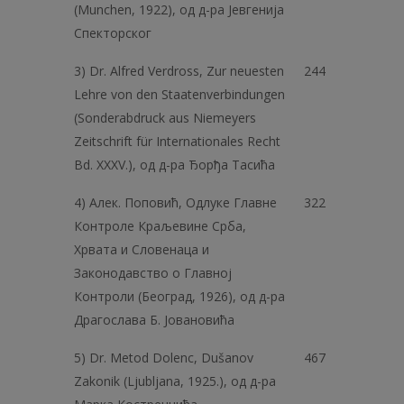
(Munchen, 1922), од д-ра Јевгенија
Спекторског
3) Dr. Alfred Verdross, Zur neuesten
244
Lehre von den Staatenverbindungen
(Sonderabdruck aus Niemeyers
Zeitschrift für Internationales Recht
Bd. XXXV.), од д-ра Ђорђа Тасића
4) Алек. Поповић, Одлуке Главне
322
Контроле Краљевине Срба,
Хрвата и Словенаца и
Законодавство о Главној
Контроли (Београд, 1926), од д-ра
Драгослава Б. Јовановића
5) Dr. Metod Dolenc, Dušanov
467
Zakonik (Ljubljana, 1925.), од д-ра