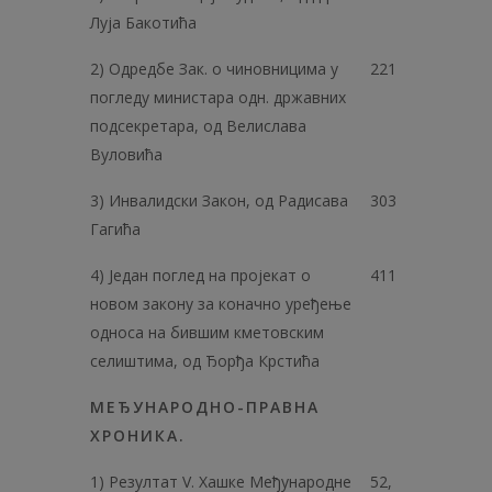
Луја Бакотића
2) Одредбе Зак. о чиновницима у
221
погледу министара одн. државних
подсекретара, од Велислава
Вуловића
3) Инвалидски Закон, од Радисава
303
Гагића
4) Један поглед на пројекат о
411
новом закону за коначно уређење
односа на бившим кметовским
селиштима, од Ђорђа Крстића
МЕЂУНАРОДНО-ПРАВНА
ХРОНИКА.
1) Резултат V. Хашке Међународне
52,