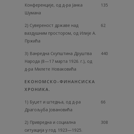
Конференције, од д-ра Јанка
135
Шумана
2) Сувереност државе над
62
ваздушним простором, од Илије А.
Пржића
3) Ванредна Скупштина Друштва
440
Народа (8—17 марта 1926. г.), од
д-ра Милете Новаковића
ЕКОНОМСКО-ФИНАНСИСКА
ХРОНИКА.
1) Буџет и штедња, од д-ра
66
Драгољуба Јовановића
2) Привредна и социална
308
ситуација у год. 1923—1925.