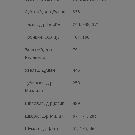
Суботић, д-р Душан
333
Тасић, д-р Ђорђе
244, 248, 371
Троицки, Сергије
101, 188
Ћоровић, д-р
79
Владимир
Узелац, Душан
446
Чубински, д-р
253
Михаило
Шиловић, д-р Јосип
489
Шкерљ, д-р Милан
87, 171, 285
Шуман, д-р Јанко
52, 135, 460