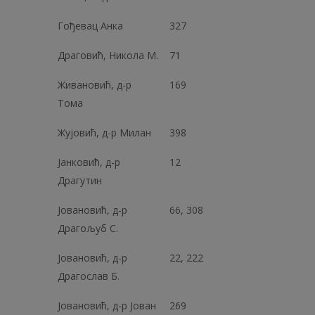
Гођевац Анка
327
Драговић, Никола М.
71
Живановић, д-р
169
Тома
Жујовић, д-р Милан
398
Јанковић, д-р
12
Драгутин
Јовановић, д-р
66, 308
Драгољуб С.
Јовановић, д-р
22, 222
Драгослав Б.
Јовановић, д-р Јован
269