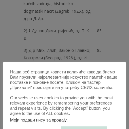
kućnih zadruga, historijsko-
dogmatski nacrt (Zagreb, 1925.), од
д-ра Д. Ap.
2) † Душан Димитријевић, од П. K.
85
B.
3) Д-р Мих. Илић, Закон о Главној
85
Контроли (Београд, 1926.), од И.
4) 1) Стални Суд Међународне
85
Наша веб страница користи колачиће како да бисмо
Правде. — 2) Пакт Лиге Народа и
Вам пружили најрелевантније искуство памтећи ваше
поставке и поновне посете. Кликом на тастер
његове измене и допуне
„Прихвати“ пристајете на употребу СВИХ колачића.
5) Светосавски темати
85
Our website uses cookies to provide you with the most
relevant experience by remembering your preferences
and repeat visits. By clicking the "Accept" button, you
6) Ostrecht, Monatsschrift für das
86
agree to the use of ALL cookies.
Recht der osteuropäischen Staaten
Моји подаци нису за продају
.
(Berlin, 1925., I. Jahrgang)