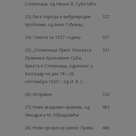
Словенаца, од Ивана В. Суботића
23) Лига Народа и међународни
327
проблеми, од Анке Гођевац
24) Темати за 1927. годину
331
25) „Споменица Првог Конгреса
331
Правника Краљевине Срба,
Хрвата и Словенаца, одржаног у
Београду на дан 18—20
септембра 1925.", од И. В. С.
26) Исправке
332
27) Нови академик-правник, од
483
Миодрага М. Обрадовића
28) Нови професор Јавног Права
486