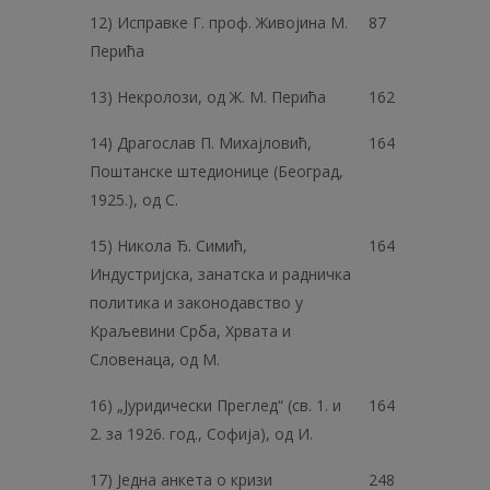
12) Исправке Г. проф. Живојина М.
87
Перића
13) Некролози, од Ж. М. Перића
162
14) Драгослав П. Михајловић,
164
Поштанске штедионице (Београд,
1925.), од С.
15) Никола Ђ. Симић,
164
Индустријска, занатска и радничка
политика и законодавство у
Краљевини Срба, Хрвата и
Словенаца, од М.
16) „Јуридически Преглед“ (св. 1. и
164
2. за 1926. год., Софија), од И.
17) Једна анкета о кризи
248