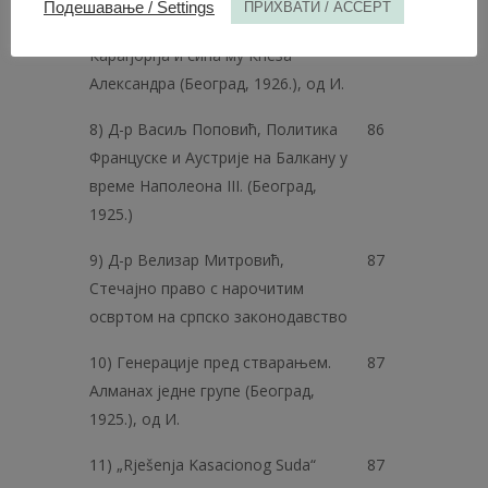
Подешавање / Settings
ПРИХВАТИ / ACCEPT
7) Д-р Алекса Ивић, Из доба
86
Карађорђа и сина му Кнеза
Александра (Београд, 1926.), од И.
8) Д-р Васиљ Поповић, Политика
86
Француске и Аустрије на Балкану у
време Наполеона III. (Београд,
1925.)
9) Д-р Велизар Митровић,
87
Стечајно право с нарочитим
освртом на српско законодавство
10) Генерације пред стварањем.
87
Алманах једне групе (Београд,
1925.), од И.
11) „Rješenja Kasacionog Suda“
87