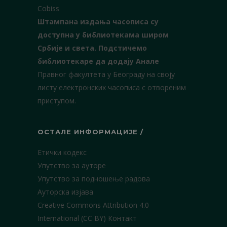
Cobiss
Штампана издања часописа су
доступна у библиотекама широм
Србије и света.
Подстичемо
библиотекаре да додају Анале
Правног факултета у Београду на своју
листу електронских часописа с отвореним
приступом.
ОСТАЛЕ ИНФОРМАЦИЈЕ /
Етички кодекс
Упутство за ауторе
Упутство за подношење радова
Ауторска изјава
Creative Commons Attribution 4.0
International (CC BY)
Контакт