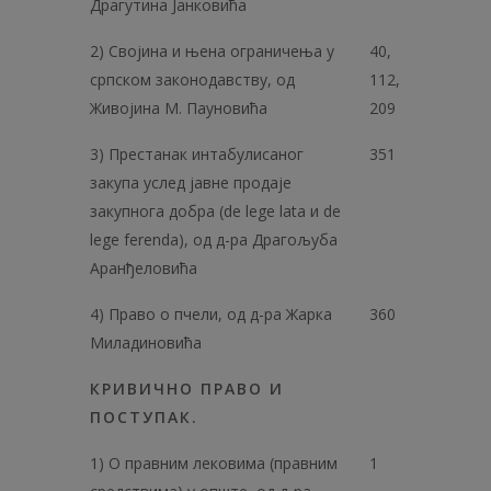
Драгутина Јанковића
2) Својина и њена ограничења у
40,
српском законодавству, од
112,
Живојина М. Пауновића
209
3) Престанак интабулисаног
351
закупа услед јавне продаје
закупнога добра (de lege lata и de
lege ferenda), од д-ра Драгољуба
Аранђеловића
4) Право о пчели, од д-ра Жарка
360
Миладиновића
КРИВИЧНО ПРАВО И
ПОСТУПАК.
1) О правним лековима (правним
1