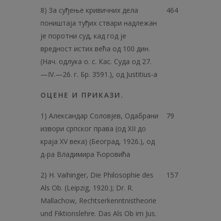
8) За суђење кривичних дела
464
поништаја туђих ствари надлежан
је поротни суд, кад год је
вредност истих већа од 100 дин.
(Нач. одлука о. с. Кас. Суда од 27.
—IV.—26. г. Бр. 3591.), од Justitius-a
ОЦЕНЕ И ПРИКАЗИ.
1) Александар Соловјев, Одабрани
79
извори српског права (од XII до
краја XV века) (Београд, 1926.), од
д-ра Владимира Ћоровића
2) Н. Vaihinger, Die Philosophie des
157
Als Ob. (Leipzig, 1920.); Dr. R.
Mallachow, Rechtserkenntnistheorie
und Fiktionslehre. Das Als Ob im Jus.