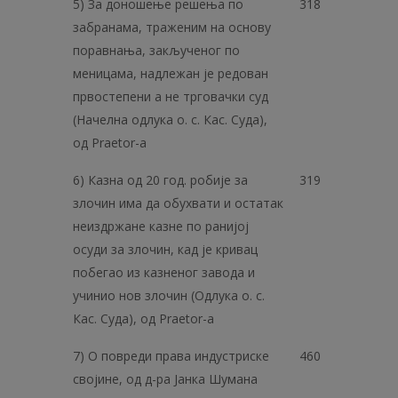
5) За доношење решења по
318
забранама, траженим на основу
поравнања, закљученог по
меницама, надлежан је редован
првостепени а не трговачки суд
(Начелна одлука о. с. Кас. Суда),
од Praetor-a
6) Казна од 20 год. робије за
319
злочин има да обухвати и остатак
неиздржане казне по ранијој
осуди за злочин, кад је кривац
побегао из казненог завода и
учинио нов злочин (Одлука о. с.
Кас. Суда), од Praetor-a
7) О повреди права индустриске
460
својине, од д-ра Јанка Шумана