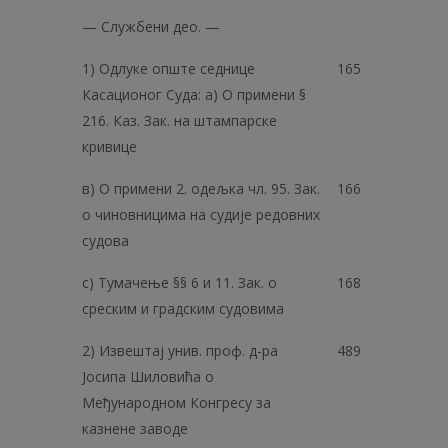
— Службени део. —
1) Одлуке опште седнице
165
Касационог Суда: а) О примени §
216. Каз. Зак. на штампарске
кривице
в) О примени 2. одељка чл. 95. Зак.
166
о чиновницима на судије редовних
судова
с) Тумачење §§ 6 и 11. Зак. о
168
среским и градским судовима
2) Извештај унив. проф. д-ра
489
Јосипа Шиловића о
Међународном Конгресу за
казнене заводе