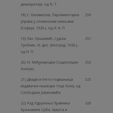
демократије, од Ђ. Т.
18) С. Баламезов, Парламентарна
250
управа у словенским земљама
(Софија, 1926.), од И. А. П.
19) Лаз. Урошевић, Судски
251
Требник, III. део. (Београд, 1926.),
од И. П.
20) IV. Међународни Социолошки
252
Конгрес
21) Двадесетпето-годишњица
325
издавачке књижаре Геце Кона, од
Слободана Јовановића
22) Рад Удружења Правника
326
Краљевине Срба, Хрвата и