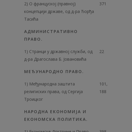
2) О француској (правној)
371
концепцији државе, од д-ра Ђорђа
Тасића
АДМИНИСТРАТИВНО
ПРАВО.
1) Странци у државној служби, од
22
д-ра Драгослава Б. Јовановића
МЕЂУНАРОДНО ПРАВО.
1) Међународна заштита
101,
религиских права, од Сергија
188
Троицког
НАРОДНА ЕКОНОМИЈА И
ЕКОНОМСКА ПОЛИТИКА.
1) Економске Доктрине и Право,
398