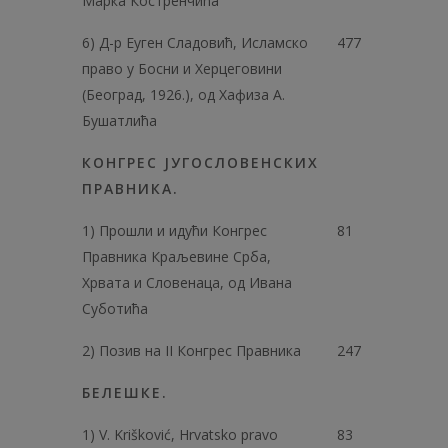
Марка Костренчића
6) Д-р Еуген Сладовић, Исламско
477
право у Босни и Херцеговини
(Београд, 1926.), од Хафиза А.
Бушатлића
КОНГРЕС ЈУГОСЛОВЕНСКИХ
ПРАВНИКА.
1) Прошли и идући Конгрес
81
Правника Краљевине Срба,
Хрвата и Словенаца, од Ивана
Суботића
2) Позив на II Конгрес Правника
247
БЕЛЕШКЕ.
1) V. Krišković, Hrvatsko pravo
83