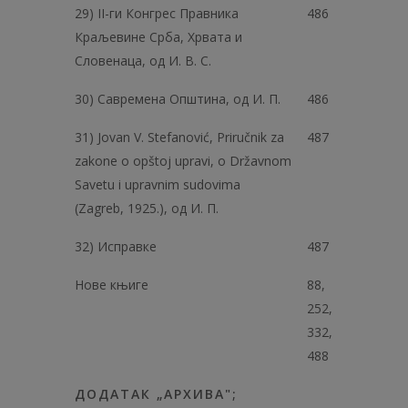
29) II-ги Конгрес Правника
486
Краљевине Срба, Хрвата и
Словенаца, од И. В. С.
30) Савремена Општина, од И. П.
486
31) Jovan V. Stefanović, Priručnik za
487
zakone o opštoj upravi, o Državnom
Savetu i upravnim sudovima
(Zagreb, 1925.), од И. П.
32) Исправке
487
Нове књиге
88,
252,
332,
488
ДОДАТАК „АРХИВА";