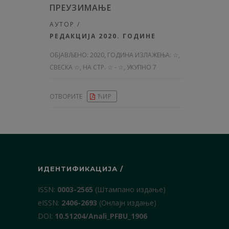
ПРЕУЗИМАЊЕ
АУТОР /
РЕДАКЦИЈА 2020. ГОДИНЕ
ОБЈАВЉЕНО:
2020, ГОДИНА ИЗЛАЖЕЊА: ☆
,
СВЕСКА ☆, НА СТР. ☆ - ☆, УКУПНО 7
ОТВОРИТЕ
ЋИР
ИДЕНТИФИКАЦИЈА /
ISSN:
0003-2565
(Штампано издање)
еISSN:
2406-2693
(Онлајн издање)
DOI:
10.51204/Anali_PFBU_1906