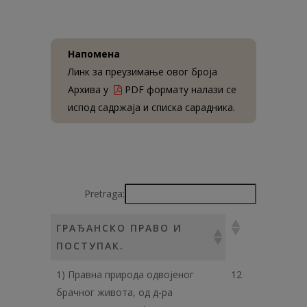
Напомена
Линк за преузимање овог броја
Архива у
PDF формату налази се
испод садржаја и списка сарадника.
Pretraga:
ГРАЂАНСКО ПРАВО И
ПОСТУПАК.
1) Правна природа одвојеног
12
брачног живота, од д-ра