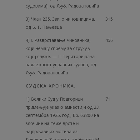
судовима), од Љуб. Радовановића
3) Члан 235. Зак. о чиновницима,
315
од Б. Т. Пањевца
4) I. Разврставање чиновника,
456
који немају спрему за струку у
којој служе. — II. Територијална
надлежност управних судова, од
Љуб. Радовановића
СУДСКА ХРОНИКА.
1) Велики Суд у Подгорици
71
примењује указ о амнестији од 23.
септембра 1925. год., Бр. 63800 на
злочине најтеже врсте и
најпрљавијих мотива из
Кривичног Законика, од Николе М.