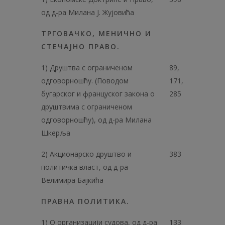
од д-ра Милана Ј. Жујовића
ТРГОВАЧКО, МЕНИЧНО И
СТЕЧАЈНО ПРАВО.
1) Друштва с ограниченом
89,
одговорношћу. (Поводом
171,
бугарског и француског закона о
285
друштвима с ограниченом
одговорношћу), од д-ра Милана
Шкерља
2) Акционарско друштво и
383
политичка власт, од д-ра
Велимира Бајкића
ПРАВНА ПОЛИТИКА.
1) О организацији судова, од д-ра
133