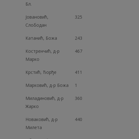
Бл.
Јовановић,
325
Слободан
Катанић, Божа
243
Костренчић, д-р
467
Марко
Крстић, Ђорђе
411
Марковић, д-р Божа
1
Миладиновић, д-р
360
Жарко
Новаковић, д-р
440
Милета