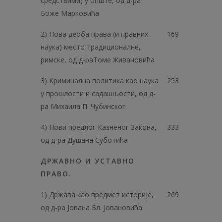
средствима) у опште, од д-ра
Боже Марковића
2) Нова деоба права (и правних
169
наука) место традиционалне,
римске, од д-раТоме Живановића
3) Криминална политика као наука
253
у прошлости и садашњости, од д-
ра Михаила П. Чубинског
4) Нови предлог Казненог Закона,
333
од д-ра Душана Суботића
ДРЖАВНО И УСТАВНО
ПРАВО.
1) Држава као предмет историје,
269
од д-ра Јована Бл. Јовановића