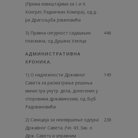
(Према извештајима за I. и II.
Конгрес Радничких Комора), од д-
ра Драгољуба Јовановића
3) Правна сигурност садашњих
446
пласмана, од Душана Узелца
АДМИНИСТРАТИВНА
ХРОНИКА.
1) O надлежности Државног
149
Савета за расматрање решења
министра унутр. дела, донесених у
споровима државинским, од Љуб.
Радовановића
2) Санкција за неизвршење одлука
238
Државног Савета. (Чл. 43. Зак. о
Држ. Савету и управним