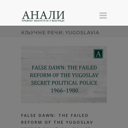
КЉУЧНЕ РЕЧИ: YUGOSLAVIA
FALSE DAWN: THE FAILED
REFORM OF THE YUGOSLAV