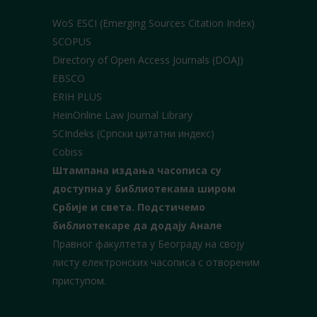
WoS ESCI (Emerging Sources Citation Index)
SCOPUS
Directory of Open Access Journals (DOAJ)
EBSCO
ERIH PLUS
HeinOnline Law Journal Library
SCIndeks (Српски цитатни индекс)
Cobiss
Штампана издања часописа су
доступна у библиотекама широм
Србије и света.
Подстичемо
библиотекаре да додају Анале
Правног факултета у Београду на своју
листу електронских часописа с отвореним
приступом.