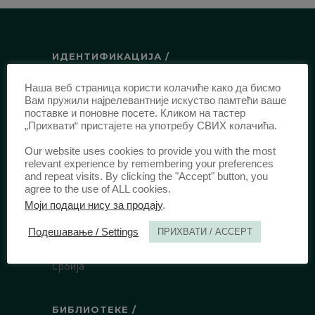
ИДЕНТИФИКАЦИЈА /
ISSN:
0003-2565
(Штампано издање)
Наша веб страница користи колачиће како да бисмо
Вам пружили најрелевантније искуство памтећи ваше
еISSN:
2406-2693
(Онлајн издање)
поставке и поновне посете. Кликом на тастер
DOI:
10.51204/Anali_PFBU_1906
„Прихвати“ пристајете на употребу СВИХ колачића.
Our website uses cookies to provide you with the most
relevant experience by remembering your preferences
ИЗДАВАЧ /
and repeat visits. By clicking the "Accept" button, you
agree to the use of ALL cookies.
Правни факултет Универзитета у
Моји подаци нису за продају
.
Београду
Булевар краља Александра 67
Подешавање / Settings
ПРИХВАТИ / ACCEPT
11000 Београд
Србија
БИБЛИОТЕКЕ /