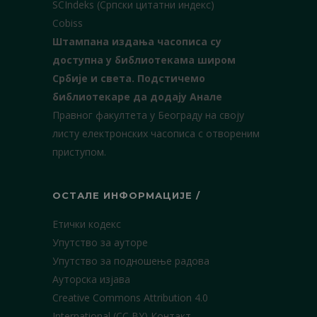
SCIndeks (Српски цитатни индекс)
Cobiss
Штампана издања часописа су
доступна у библиотекама широм
Србије и света.
Подстичемо
библиотекаре да додају Анале
Правног факултета у Београду на своју
листу електронских часописа с отвореним
приступом.
ОСТАЛЕ ИНФОРМАЦИЈЕ /
Етички кодекс
Упутство за ауторе
Упутство за подношење радова
Ауторска изјава
Creative Commons Attribution 4.0
International (CC BY)
Контакт