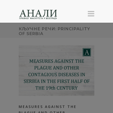
КЉУЧНЕ РЕЧИ: PRINCIPALITY
OF SERBIA
MEASURES AGAINST THE
PLAGUE AND OTHER