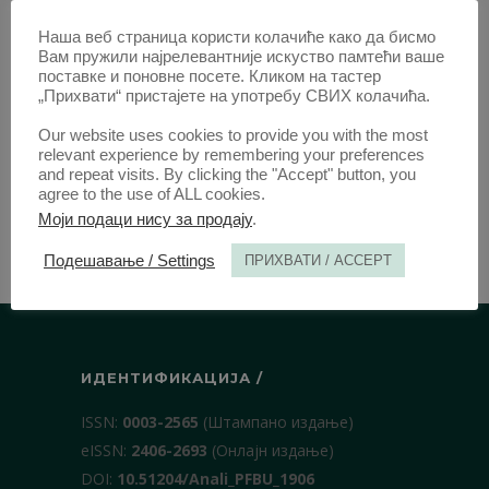
ЧЛАНЦИ ОД 2014
Наша веб страница користи колачиће како да бисмо
Вам пружили најрелевантније искуство памтећи ваше
поставке и поновне посете. Кликом на тастер
„Прихвати“ пристајете на употребу СВИХ колачића.
Our website uses cookies to provide you with the most
relevant experience by remembering your preferences
and repeat visits. By clicking the "Accept" button, you
agree to the use of ALL cookies.
Моји подаци нису за продају
.
Подешавање / Settings
ПРИХВАТИ / ACCEPT
ИДЕНТИФИКАЦИЈА /
ISSN:
0003-2565
(Штампано издање)
еISSN:
2406-2693
(Онлајн издање)
DOI:
10.51204/Anali_PFBU_1906