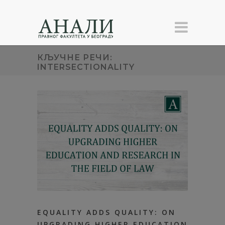
КЉУЧНЕ РЕЧИ:
INTERSECTIONALITY
EQUALITY ADDS QUALITY: ON
UPGRADING HIGHER EDUCATION