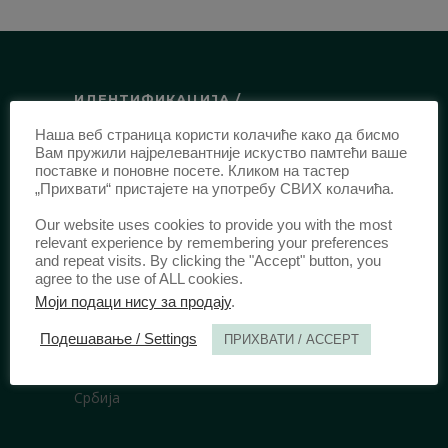
ИДЕНТИФИКАЦИЈА /
Наша веб страница користи колачиће како да бисмо
ISSN:
0003-2565
(Штампано издање)
Вам пружили најрелевантније искуство памтећи ваше
еISSN:
2406-2693
(Онлајн издање)
поставке и поновне посете. Кликом на тастер
„Прихвати“ пристајете на употребу СВИХ колачића.
DOI:
10.51204/Anali_PFBU_1906
Our website uses cookies to provide you with the most
relevant experience by remembering your preferences
ИЗДАВАЧ /
and repeat visits. By clicking the "Accept" button, you
agree to the use of ALL cookies.
Правни факултет Универзитета у
Моји подаци нису за продају
.
Београду
Подешавање / Settings
ПРИХВАТИ / ACCEPT
Булевар краља Александра 67
11000 Београд
Србија