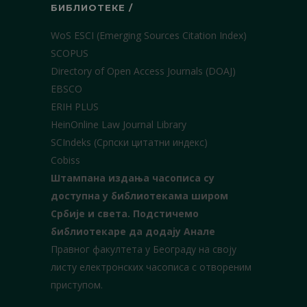
БИБЛИОТЕКЕ /
WoS ESCI (Emerging Sources Citation Index)
SCOPUS
Directory of Open Access Journals (DOAJ)
EBSCO
ERIH PLUS
HeinOnline Law Journal Library
SCIndeks (Српски цитатни индекс)
Cobiss
Штампана издања часописа су
доступна у библиотекама широм
Србије и света.
Подстичемо
библиотекаре да додају Анале
Правног факултета у Београду на своју
листу електронских часописа с отвореним
приступом.