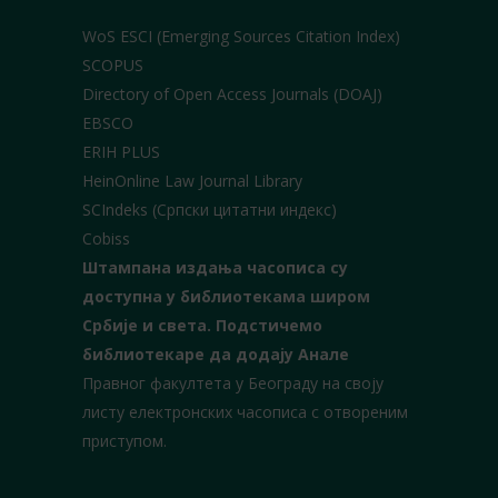
WoS ESCI (Emerging Sources Citation Index)
SCOPUS
Directory of Open Access Journals (DOAJ)
EBSCO
ERIH PLUS
HeinOnline Law Journal Library
SCIndeks (Српски цитатни индекс)
Cobiss
Штампана издања часописа су
доступна у библиотекама широм
Србије и света.
Подстичемо
библиотекаре да додају Анале
Правног факултета у Београду на своју
листу електронских часописа с отвореним
приступом.