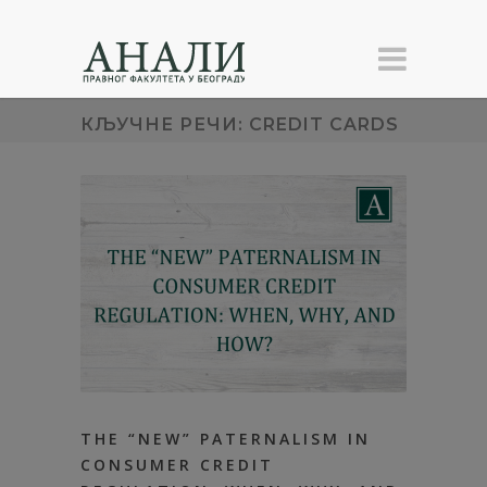
КЉУЧНЕ РЕЧИ: CREDIT CARDS
THE “NEW” PATERNALISM IN
CONSUMER CREDIT