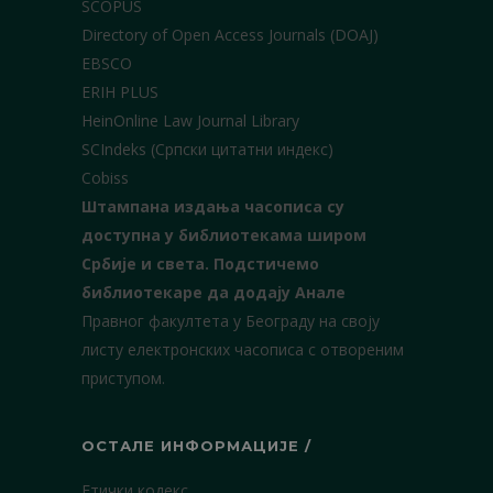
SCOPUS
Directory of Open Access Journals (DOAJ)
EBSCO
ERIH PLUS
HeinOnline Law Journal Library
SCIndeks (Српски цитатни индекс)
Cobiss
Штампана издања часописа су
доступна у библиотекама широм
Србије и света.
Подстичемо
библиотекаре да додају Анале
Правног факултета у Београду на своју
листу електронских часописа с отвореним
приступом.
ОСТАЛЕ ИНФОРМАЦИЈЕ /
Етички кодекс