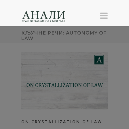
КЉУЧНЕ РЕЧИ: AUTONOMY OF
LAW
ON CRYSTALLIZATION OF LAW