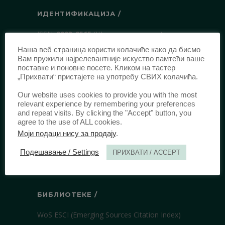
ИДЕНТИФИКАЦИЈА /
ISSN:
0003-2565
(Штампано издање)
еISSN:
2406-2693
(Онлајн издање)
Наша веб страница користи колачиће како да бисмо
Вам пружили најрелевантније искуство памтећи ваше
DOI:
10.51204/Anali_PFBU_1906
поставке и поновне посете. Кликом на тастер
„Прихвати“ пристајете на употребу СВИХ колачића.
ИЗДАВАЧ /
Our website uses cookies to provide you with the most
relevant experience by remembering your preferences
Правни факултет Универзитета у
and repeat visits. By clicking the "Accept" button, you
agree to the use of ALL cookies.
Београду
Моји подаци нису за продају
.
Булевар краља Александра 67
11000 Београд
Подешавање / Settings
ПРИХВАТИ / ACCEPT
Србија
БИБЛИОТЕКЕ /
WoS ESCI (Emerging Sources Citation Index)