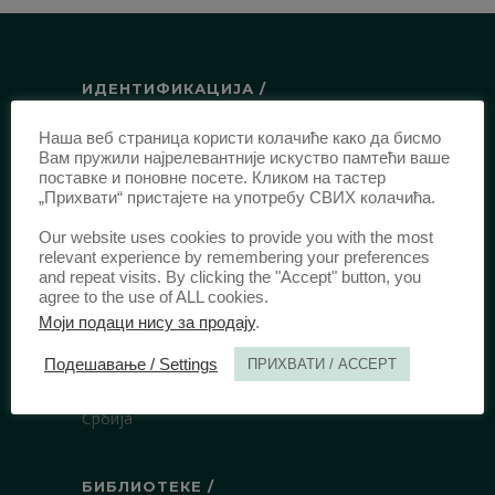
ИДЕНТИФИКАЦИЈА /
ISSN:
0003-2565
(Штампано издање)
Наша веб страница користи колачиће како да бисмо
Вам пружили најрелевантније искуство памтећи ваше
еISSN:
2406-2693
(Онлајн издање)
поставке и поновне посете. Кликом на тастер
DOI:
10.51204/Anali_PFBU_1906
„Прихвати“ пристајете на употребу СВИХ колачића.
Our website uses cookies to provide you with the most
relevant experience by remembering your preferences
ИЗДАВАЧ /
and repeat visits. By clicking the "Accept" button, you
agree to the use of ALL cookies.
Правни факултет Универзитета у
Моји подаци нису за продају
.
Београду
Булевар краља Александра 67
Подешавање / Settings
ПРИХВАТИ / ACCEPT
11000 Београд
Србија
БИБЛИОТЕКЕ /