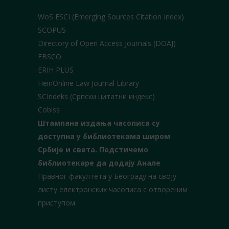
WoS ESCI (Emerging Sources Citation Index)
SCOPUS
Directory of Open Access Journals (DOAJ)
EBSCO
ERIH PLUS
HeinOnline Law Journal Library
SCIndeks (Српски цитатни индекс)
Cobiss
Штампана издања часописа су
доступна у библиотекама широм
Србије и света.
Подстичемо
библиотекаре да додају Анале
Правног факултета у Београду на своју
листу електронских часописа с отвореним
приступом.