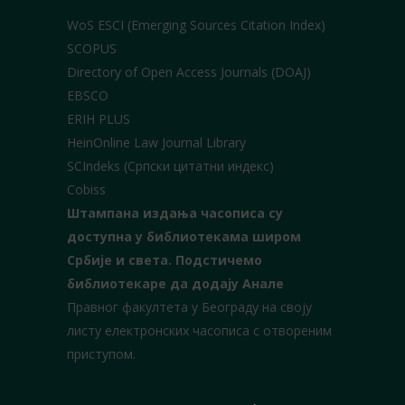
WoS ESCI (Emerging Sources Citation Index)
SCOPUS
Directory of Open Access Journals (DOAJ)
EBSCO
ERIH PLUS
HeinOnline Law Journal Library
SCIndeks (Српски цитатни индекс)
Cobiss
Штампана издања часописа су
доступна у библиотекама широм
Србије и света.
Подстичемо
библиотекаре да додају Анале
Правног факултета у Београду на своју
листу електронских часописа с отвореним
приступом.