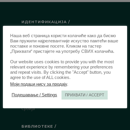
ИДЕНТИФИКАЦИЈА /
ISSN:
0003-2565
(Штампано издање)
Наша веб страница користи колачиће како да бисмо
еISSN:
2406-2693
(Онлајн издање)
Вам пружили најрелевантније искуство памтећи ваше
поставке и поновне посете. Кликом на тастер
DOI:
10.51204/Anali_PFBU_1906
„Прихвати“ пристајете на употребу СВИХ колачића.
Our website uses cookies to provide you with the most
ИЗДАВАЧ /
relevant experience by remembering your preferences
and repeat visits. By clicking the "Accept" button, you
agree to the use of ALL cookies.
Правни факултет Универзитета у
Моји подаци нису за продају
.
Београду
Булевар краља Александра 67
Подешавање / Settings
ПРИХВАТИ / ACCEPT
11000 Београд
Србија
БИБЛИОТЕКЕ /