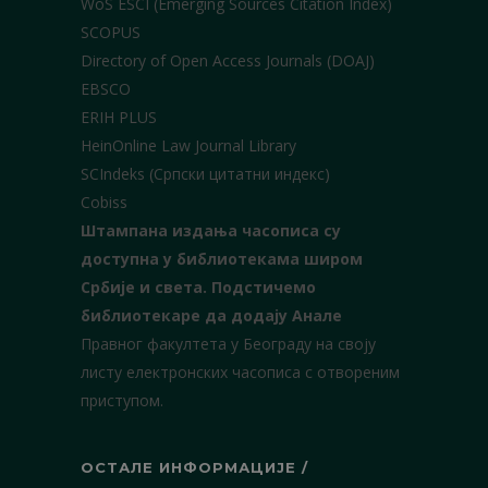
WoS ESCI (Emerging Sources Citation Index)
SCOPUS
Directory of Open Access Journals (DOAJ)
EBSCO
ERIH PLUS
HeinOnline Law Journal Library
SCIndeks (Српски цитатни индекс)
Cobiss
Штампана издања часописа су
доступна у библиотекама широм
Србије и света.
Подстичемо
библиотекаре да додају Анале
Правног факултета у Београду на своју
листу електронских часописа с отвореним
приступом.
ОСТАЛЕ ИНФОРМАЦИЈЕ /