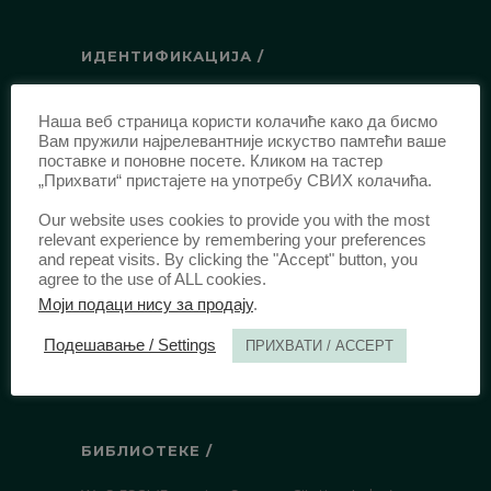
ИДЕНТИФИКАЦИЈА /
ISSN:
0003-2565
(Штампано издање)
Наша веб страница користи колачиће како да бисмо
еISSN:
2406-2693
(Онлајн издање)
Вам пружили најрелевантније искуство памтећи ваше
DOI:
10.51204/Anali_PFBU_1906
поставке и поновне посете. Кликом на тастер
„Прихвати“ пристајете на употребу СВИХ колачића.
Our website uses cookies to provide you with the most
ИЗДАВАЧ /
relevant experience by remembering your preferences
and repeat visits. By clicking the "Accept" button, you
Правни факултет Универзитета у
agree to the use of ALL cookies.
Београду
Моји подаци нису за продају
.
Булевар краља Александра 67
Подешавање / Settings
ПРИХВАТИ / ACCEPT
11000 Београд
Србија
БИБЛИОТЕКЕ /