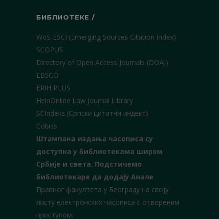
БИБЛИОТЕКЕ /
WoS ESCI (Emerging Sources Citation Index)
SCOPUS
Directory of Open Access Journals (DOAJ)
EBSCO
ERIH PLUS
HeinOnline Law Journal Library
SCIndeks (Српски цитатни индекс)
Cobiss
Штампана издања часописа су
доступна у библиотекама широм
Србије и света.
Подстичемо
библиотекаре да додају Анале
Правног факултета у Београду на своју
листу електронских часописа с отвореним
приступом.