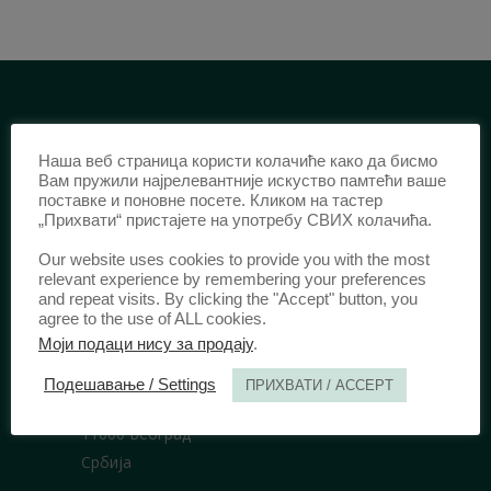
ИДЕНТИФИКАЦИЈА /
Наша веб страница користи колачиће како да бисмо
ISSN:
0003-2565
(Штампано издање)
Вам пружили најрелевантније искуство памтећи ваше
поставке и поновне посете. Кликом на тастер
еISSN:
2406-2693
(Онлајн издање)
„Прихвати“ пристајете на употребу СВИХ колачића.
DOI:
10.51204/Anali_PFBU_1906
Our website uses cookies to provide you with the most
relevant experience by remembering your preferences
and repeat visits. By clicking the "Accept" button, you
ИЗДАВАЧ /
agree to the use of ALL cookies.
Моји подаци нису за продају
.
Правни факултет Универзитета у
Београду
Подешавање / Settings
ПРИХВАТИ / ACCEPT
Булевар краља Александра 67
11000 Београд
Србија