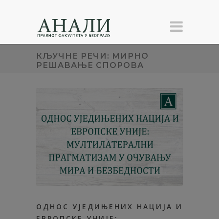
КЉУЧНЕ РЕЧИ: МИРНО
РЕШАВАЊЕ СПОРОВА
ОДНОС УЈЕДИЊЕНИХ НАЦИЈА И
ЕВРОПСКЕ УНИЈЕ: