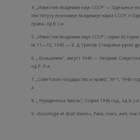
4. „Известия Академии наук СССР“ — Одељење екон
Институту економије Академије наука СССР; У Од
права, од В. Ј-а
5. „Известия Академии наук СССР“, серия Истории 
№ 11—12, 1945 — Б. Д. Греков: Стварање руске др
6. „ Большевик“, август 1946 — Уводник: Совјетск
од Р. Л-а
7. „Советское государство и право“, Nº 1, 1946 год
a
8. „ Юридическа Мисль“, София 1946 год., од Б. Ј-а
9. »Sociologie et droit slaves«, Paris, mars, avril, mai