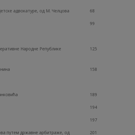
јетске адвокатуре, од М. Челцова
68
99
деративне Народне Републике
125
јнина
158
Ранковића
189
а
194
197
ова путем државне арбитраже, од
201