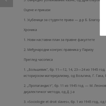
Оцене и прикази
1. Уџбеници за студенте права — д-р Б. Благојевић,
Хроника
1. Нови наставни план за правне факултете
2. Међународни конгрес правника у Паризу
Преглед часописа
1. „Большевик“, бр. 11—12, 14, 23—24 из 1945 год
историјском материјализму, од Вољгина, Г. Гака, 
2. „Пропагандист“, бр. 11 из 1945 год. — М. Леон
дијалектичког метода, од Д. Ј-а
3. »Sociologie et droit slaves«, бр. 1 из 1945 год., од 