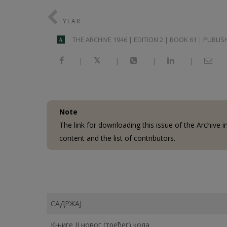
YEAR
THE ARCHIVE 1946 | EDITION 2 | BOOK 61
PUBLISH
A
|
|
|
|
Note
The link for downloading this issue of the Archive 
content and the list of contributors.
САДРЖАЈ
Књиге II новог (трећег) кола