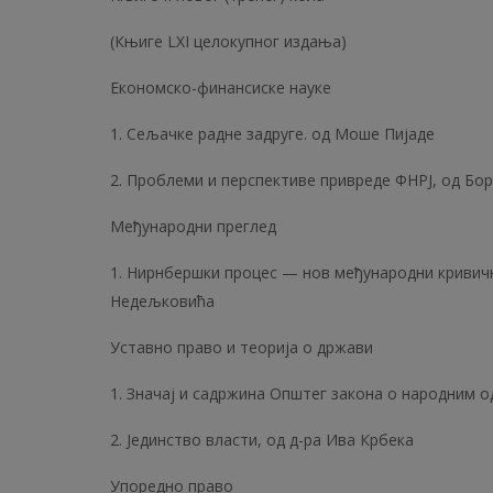
(Књиге LXI целокупног издања)
Економско-финансиске науке
1. Сељачке радне задруге. од Моше Пијаде
2. Проблеми и перспективе привреде ФНРЈ, од Бо
Међународни преглед
1. Нирнбершки процес — нов међународни кривичн
Недељковића
Уставно право и теорија о држави
1. Значај и садржина Општег закона о народним о
2. Јединство власти, од д-ра Ива Крбека
Упоредно право