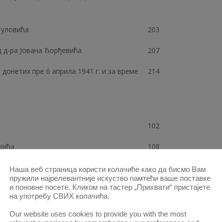
туловића
203
 д-ра Јована Ђорђевића
207
донетих пре 6 априла 1941 г. и за време
214
102
вића
108
Кривичног права, од д-ра Владимира
149
Наша веб страница користи колачиће како да бисмо Вам
пружили најрелевантније искуство памтећи ваше поставке
и поновне посете. Кликом на тастер „Прихвати“ пристајете
на употребу СВИХ колачића.
отажа, од Јова Црногорчевића
217
Our website uses cookies to provide you with the most
ајковића
222