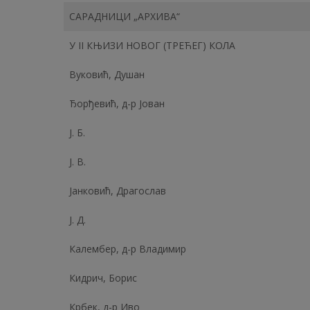
САРАДНИЦИ „АРХИВА“
У II КЊИЗИ НОВОГ (ТРЕЋЕГ) КОЛА
Вуковић, Душан
Ђорђевић, д-р Јован
Ј. Б.
Ј. В.
Јанковић, Драгослав
Ј. Д.
Калембер, д-р Владимир
Кидрич, Борис
Крбек, д-р Иво