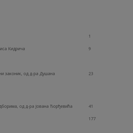
1
риса Кидрича
9
и законик, од д-ра Душана
23
дборима, од д-ра Јована Ђорђевића
41
177