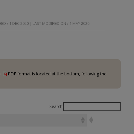
ED / 1 DEC 2020
LAST MODIFIED ON / 1 MAY 2026
in
PDF format is located at the bottom, following the
Search: