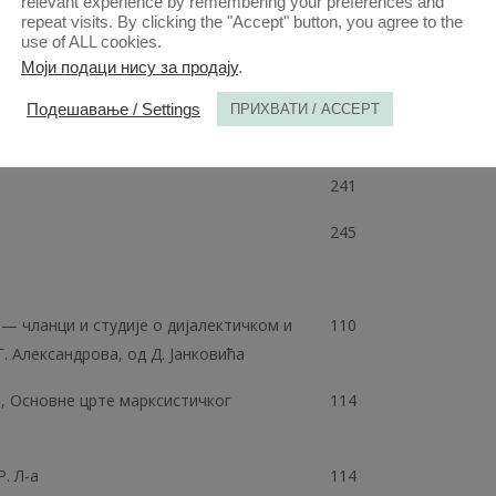
relevant experience by remembering your preferences and
repeat visits. By clicking the "Accept" button, you agree to the
use of ALL cookies.
Моји подаци нису за продају
.
 Римско право II део, од Р. М.
226
Подешавање / Settings
ПРИХВАТИ / ACCEPT
241
245
. — чланци и студије о дијалектичком и
110
Г. Александрова, од Д. Јанковића
ов, Основне црте марксистичког
114
Р. Л-a
114