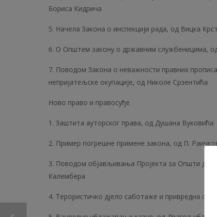
Бориса Кидрича
5. Начела Закона о инспекцији рада, од Вицка Крс
6. О Општем закону о државним службеницима, од
7. Поводом Закона о неважности правних прописа 
непријатељске окупације, од Николе Срзентића
Ново право и правосуђе
1. Заштита ауторског права, од Душана Вуковића
2. Пример погрешне примене закона, од П. Раичко
3. Поводом објављивања Пројекта за Општи део 
Калембера
4. Терористичко дјело саботаже и привредна саб
5. Ванредно ублажавање казне, од Драгољуба Тр