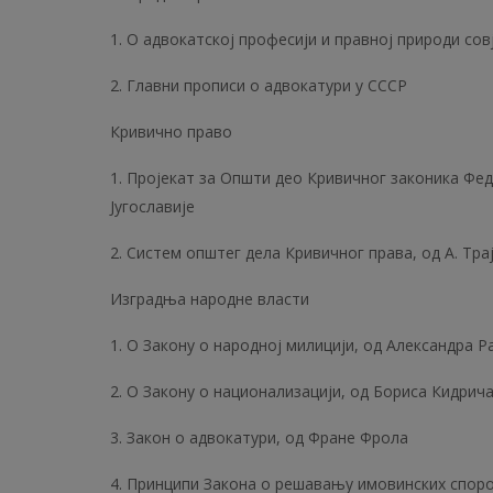
1. О адвокатској професији и правној природи сов
2. Главни прописи о адвокатури у СССР
Кривично право
1. Пројекат за Општи део Кривичног законика Фе
Југославије
2. Систем општег дела Кривичног права, од А. Тра
Изградња народне власти
1. О Закону о народној милицији, од Александра 
2. О Закону о национализацији, од Бориса Кидрич
3. Закон о адвокатури, од Фране Фрола
4. Принципи Закона о решавању имовинских спор