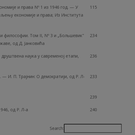
омије и права Nº 1 из 1946 год. — У
115
ељењу економије и права; Из Института
и философии. Том II, Nº 3 и „Большевик"
234
жаве, од Д. Јанковића
а друштвена наука у савременој етапи,
236
. — И. П. Трајнин: О демократији, од Р. Л-
233
239
 1946, од P. Л-а
240
Search: