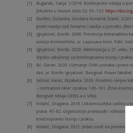
Bugarski, Tanja. 1/2018. Borba protiv nasilja u p
fakulteta u Novom Sadu
52: 95–123.
https://doi.o
Đurđev, Dušanka, Gordana Kovaček Stanić. 2/2014.
protiv nasilja nad ženama i nasilja u porodici.
Zbor
Ignjatović, Đorđe. 2008. Prevencija kriminaliteta 
vencija kriminaliteta
, ur. Leposava Kron. Palić: Inst
Ignjatović, Đorđe. 2020. Viktimizacija u 21. veku. 
Srpsko udruženje za krivičnopravnu teoriju i praksu
Ilić, Goran. 2020. Uzimanje DNK uzoraka i pravo n
deo
, ur. Đorđe Ignjatović. Beograd: Pravni fakulte
Ivičević Karas, Elizabeta. 2020. Posebno ranjive 
– normativni okvir i praksa. 145–161.
Žrtva krivično
Beograd: Misija OEBS-a u Srbiji.
Kolarić, Dragana. 2018. Ustavnosudska zaštita u kr
prava. 47–82.
Organizacija pravosuđa i efikasnost s
krivičnopravnu teoriju i praksu.
Kolarić, Dragana. 2021. Jedan osvrt na primenu Zako