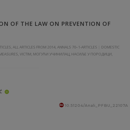
ION OF THE LAW ON PREVENTION OF
TICLES
,
ALL ARTICLES FROM 2014
,
ANNALS 70–1-ARTICLES
DOMESTIC
T MEASURES, VICTIM, МОГУЋИ УЧИНИЛАЦ, НАСИЉЕ У ПОРОДИЦИ,
Ć
ID
10.51204/Anali_PFBU_22107A