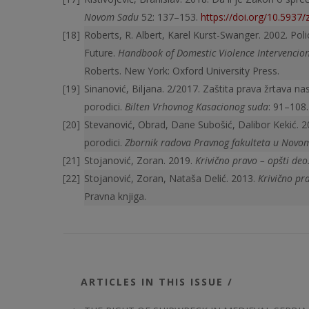
Novom Sadu
52: 137–153.
https://doi.org/10.5937
Roberts, R. Albert, Karel Kurst-Swanger. 2002. P
Future.
Handbook of Domestic Violence Intervencion 
Roberts. New York: Oxford University Press.
Sinanović, Biljana. 2/2017. Zaštita prava žrtava na
porodici.
Bilten Vrhovnog Kasacionog suda
: 91–108.
Stevanović, Obrad, Dane Subošić, Dalibor Kekić. 20
porodici.
Zbornik radova Pravnog fakulteta u Novo
Stojanović, Zoran. 2019.
Krivično pravo – opšti deo
Stojanović, Zoran, Nataša Delić. 2013.
Krivično pr
Pravna knjiga.
ARTICLES IN THIS ISSUE /