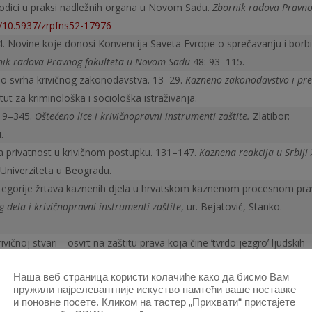
orodici u praksi nadležnih organa u Novom Sadu.
Zbornik radova Pravn
rg/10.5937/zrpfns52-17976
 Novine koje donosi Konvencija Saveta Evrope o sprečavanju i borbi
nik radova Pravnog fakulteta u Novom Sadu
48: 93–115.
kao svrha krivičnog zakonodavstva. 13–29.
Kazneno zakonodavstvo i pre
itut za kriminološka i sociološka istraživanja.
319–345.
Oštećeno lice i krivičnopravni instrumenti zaštite.
Zlatibor:
.
a privatnost u krivičnom postupku. 131–147.
Kaznena reakcija u Srbiji 
t Univerziteta u Beogradu.
kategorije žrtava ka­znenih djela u hrvatskom kaznenom procesnom pr
g dela i krivičnopravni instrumenti zaštite
, ur. Bejatović, Stanko.
ivičnoj stvari
–
osvrt na zaštitu prava koja čine ʼtvrdo jezgroʼ ljudskih
udske zaštite
, ur. Stanko Bejatović. Zlatibor: Srpsko udruženje za
Наша веб страница користи колачиће како да бисмо Вам
пружили најрелевантније искуство памтећи ваше поставке
na o spreča­vanju nasilja u porodici u Republici Srbiji. 182–
и поновне посете. Кликом на тастер „Прихвати“ пристајете