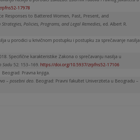
/zrpfns52-17978
olice Responses to Battered Women, Past, Present, and
Strategies, Policies, Programs, and Legal Remedies
, ed. Albert R.
silja u porodici u krivičnom postupku i postupku za sprečavanje nasilja
18. Specifične karakteristike Zakona o sprečavanju nasilja u
m Sadu
52: 153–169.
https://doi.org/10.5937/zrpfns52-17106
.
Beograd: Pravna knjiga.
avo – posebni deo
. Beograd: Pravni fakultet Univerziteta u Beogradu –