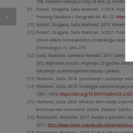
198.
Kaznena reakcija u Srbiji XI deo
, ur. Đorđe Ign
Kolarić, Dragana, Saša Marković. 1/2018. Pojedine
Pravnog fakulteta u Beogradu 66: 45–72.
https://
Kolarić, Dragana, Saša Marković. 2019.
Komentar Z
Kolarić, Dragana, Saša Marković. 3/2021. Posamez
izmed vidikov kriminalistično-strateškega nasprotova
kriminologijo
72: 264–279.
Lazić, Radovan, Svetlana Nenadić. 2017. Javno tuž
503.
Reformski procesi i Poglavlje 23 (godinu dana p
udruženje za krivičnopravnu teoriju i praksu.
Marković, Saša. 2018.
Sprečavanje i suzbijanje nasi
Marković, Saša. 2019. Strategija suprotstavljanja n
1081–1099.
https://doi.org/10.5937/zrpfns53-2325
Marković, Saša. 2020. Krivično delo nasilje u porodi
krivičnopravni instrumenti zaštite.
Zlatibor: Srpsko 
Ristivojević, Branislav. 2017. Nasilje u porodici i
2017.
http://www.nspm.rs/kuda-ide-srbija/nasilje-u
Ristivojević, Branislav. 2018. Da li je Zakon o spre