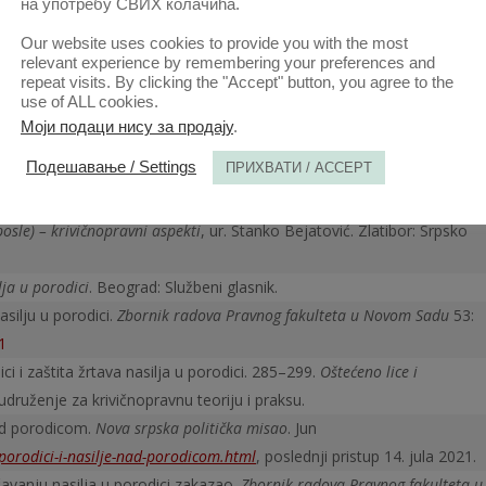
jatović. Beograd: Pravni fakultet Univerziteta u Beogradu.
на употребу СВИХ колачића.
 nedoumice u primeni Zakona o sprečavanju nasilja u porodici. Anali
Our website uses cookies to provide you with the most
doi.org/10.5937/AnaliPFB1801045K
relevant experience by remembering your preferences and
repeat visits. By clicking the "Accept" button, you agree to the
akona o spre­čavanju nasilja u porodici
. Beograd: Službeni glasnik.
use of ALL cookies.
ni učinki uporabe Zakono o preprečevanju nasilja v družini kot enega
Моји подаци нису за продају
.
nja nasilja v družini v Republiki Srbiji.
Revija za kriminalistiko in
Подешавање / Settings
ПРИХВАТИ / ACCEPT
ilaštvo pred izazovima Zakona o sprečavanju nasilja u porodici. 491–
osle) – krivičnopravni aspekti
, ur. Stanko Bejatović. Zlatibor: Srpsko
lja u porodici
. Beograd: Službeni glasnik.
asilju u porodici.
Zbornik radova Pravnog fakulteta u Novom Sadu
53:
1
ci i zaštita žrtava nasilja u porodici. 285–299.
Oštećeno lice i
udruženje za krivičnopravnu teoriju i praksu.
 nad porodicom.
Nova srpska politička misao
. Jun
-porodici-i-nasilje-nad-porodicom.html
, poslednji pristup 14. jula 2021.
čavanju na­silja u porodici zakazao.
Zbornik radova Pravnog fakulteta u