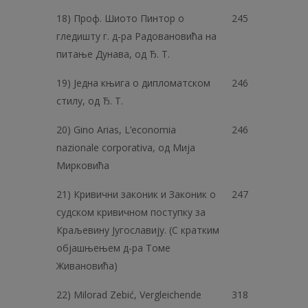
18) Проф. Шиото Пинтор о
245
гледишту г. д-ра Радовановића на
питање Дунава, од Ђ. Т.
19) Једна књига о дипломатском
246
стилу, од Ђ. Т.
20) Gino Arias, L’economia
246
nazionale corporativa, од Мија
Мирковића
21) Кривични законик и Законик о
247
судском кривичном поступку за
Краљевину Југославију. (С кратким
објашњењем д-ра Томе
Живановића)
22) Milorad Zebić, Vergleichende
318