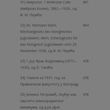
31) Некролог: † Ambroise Colin
401
(Амброаз Колен), 1862—1929., од
Ж. М. Перића
32) Dr. Hermann Stern,
404
Wechselgesetz des Königreiches
Jugoslawien; idem, Scheckgesetz für
das Königreich Jugoslawien vom 29.
November 1928, од Ж. M. Перића
33) † Д-р Фран Водопивец (1877—
478
1930), од Ђ. Тасића
34) Темати за 1931. год. на
478
Правничком факултету у Београду
35) Јеленко Петровић, Окућје или
478
заштита земљорадничког
минимума, од д-ра Драг.