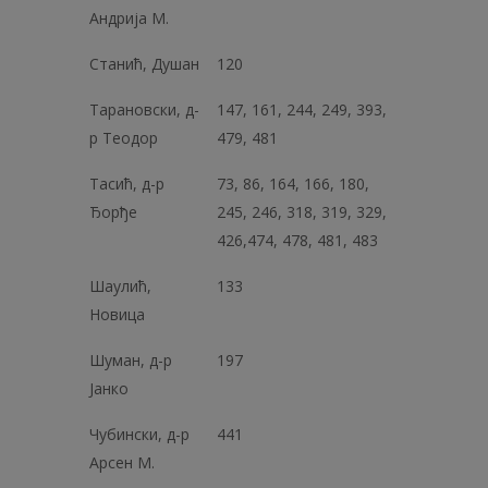
Андрија М.
Станић, Душан
120
Тарановски, д-
147, 161, 244, 249, 393,
р Теодор
479, 481
Тасић, д-р
73, 86, 164, 166, 180,
Ђорђе
245, 246, 318, 319, 329,
426,474, 478, 481, 483
Шаулић,
133
Новица
Шуман, д-р
197
Јанко
Чубински, д-р
441
Арсен М.