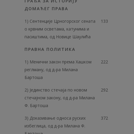
ГРАЂА ЗА ИСТОРИЈУ
ДОМАЋЕГ ПРАВА
1) Сентенције Црногорског сената
133
о крвним осветама, катунима и
пасиштима, од Новице Шаулића
ПРАВНА ПОЛИТИКА
1) Менични закон према Хашком
222
реглману, од д-ра Милана
Бартоша
2) Јединство стечаја по новом
292
стечајном закону, од д-ра Милана
Ф. Бартоша
3) Доказивање односа руских
372
избеглица, од д-ра Милана Ф.
Бартоша