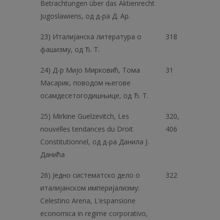
Betrachtungen über das Aktienrecht
Jugoslawiens, од д-ра Д. Ap.
23) Италијанска литература о
318
фашизму, од Ђ. Т.
24) Д-р Мијо Мирковић, Тома
31
Масарик, поводом његове
осамдесетогодишњице, од Ђ. Т.
25) Mirkine Guelzevitch, Les
320,
nouvelles tendances du Droit
406
Constitutionnel, од д-ра Данила J.
Данића
26) Једно систематско дело о
322
италијанском империјализму:
Сеlestino Arena, L’espansione
economica in regime corporativo,