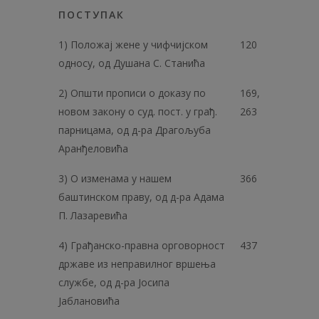
ПОСТУПАК
1) Положај жене у чифчијском
120
односу, од Душана С. Станића
2) Општи прописи о доказу по
169,
новом закону о суд. пост. у грађ.
263
парницама, од д-ра Драгољуба
Аранђеловића
3) О изменама у нашем
366
баштинском праву, од д-ра Адама
П. Лазаревића
4) Грађанско-правна орговорност
437
државе из неправилног вршења
службе, од д-ра Jocипa
Јаблановића