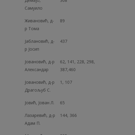
Демајо,
308
Самуило
Живановић, д-
89
р Тома
Јаблановић, д-
437
р Јосип
Јовановић, д-р
62, 141, 228, 298,
Александар
387,460
Јовановић, д-р
1, 107
Драгољуб С.
Јовић, Јован Л.
65
Лазаревић, д-р
144, 366
Адам П.