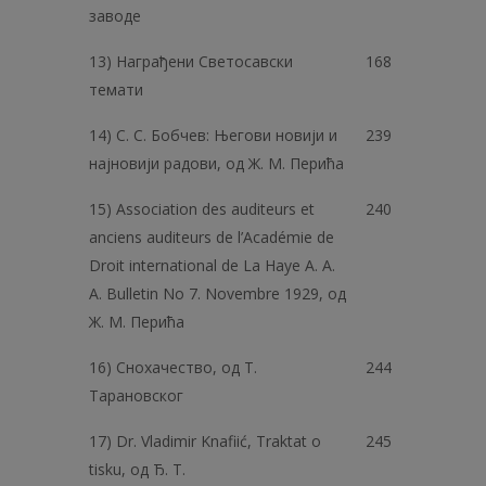
заводе
13) Награђени Светосавски
168
темати
14) С. С. Бобчев: Његови новији и
239
најновији радови, од Ж. М. Перића
15) Association des auditeurs et
240
anciens auditeurs de l’Académie de
Droit international de La Науе A. A.
A. Bulletin No 7. Novembre 1929, од
Ж. M. Перића
16) Снохачество, од Т.
244
Тарановског
17) Dr. Vladimir Knafiić, Traktat o
245
tisku, од Ђ. T.