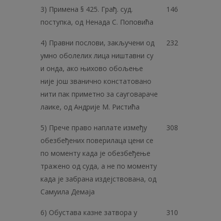
3) Примена § 425. Грађ. суд.
146
поступка, од Ненада С. Поповића
4) Правни послови, закључени од
232
умно оболелих лица ништавни су
и онда, ако њихово обољење
није још званично констатовано
нити пак приметно за сауговараче
лаике, од Андрије М. Ристића
5) Прече право наплате између
308
обезбеђених поверилаца цени се
по моменту када је обезбеђење
тражено од суда, а не по моменту
када је забрана издејствована, од
Самуила Демаја
6) Обустава казне затвора у
310