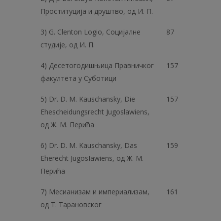
Проституција и друштво, од И. П.
3) G. Clenton Logio, Социјалне
87
студије, од И. П.
4) Десетогодишњица Правничког
157
факултета у Суботици
5) Dr. D. М. Kauschansky, Die
157
Ehescheidungsrecht Jugoslawiens,
од Ж. M. Перића
6) Dr. D. М. Kauschansky, Das
159
Eherecht JugosIawiens, од Ж. M.
Перића
7) Месианизам и империализам,
161
од Т. Тарановског