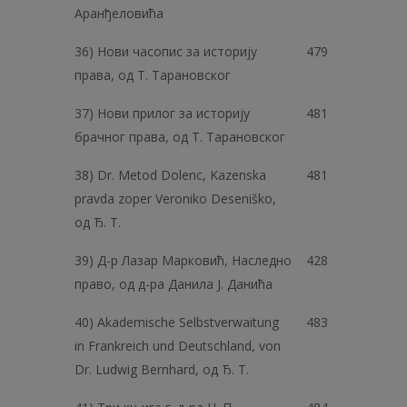
Аранђеловића
36) Нови часопис за историју
479
права, од Т. Тарановског
37) Нови прилог за историју
481
брачног права, од Т. Тарановског
38) Dr. Metod Dolenc, Kazenska
481
pravda zoper Veroniko Deseniško,
од Ђ. T.
39) Д-р Лазар Марковић, Наследно
428
право, од д-ра Данила Ј. Данића
40) Akademische Selbstverwaitung
483
in Frankreich und Deutschland, von
Dr. Ludwig Bernhard, од Ђ. T.