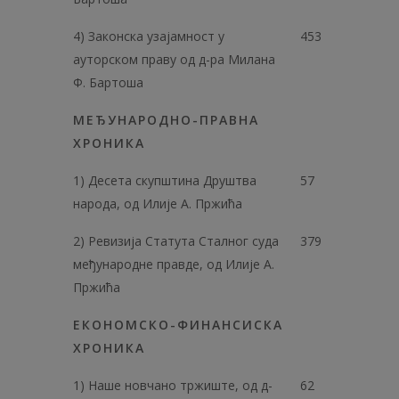
4) Законска узајамност у
453
ауторском праву од д-ра Милана
Ф. Бартоша
МЕЂУНАРОДНО-ПРАВНА
ХРОНИКА
1) Десета скупштина Друштва
57
народа, од Илије А. Пржића
2) Ревизија Статута Сталног суда
379
међународне правде, од Илије А.
Пржића
ЕКОНОМСКО-ФИНАНСИСКА
ХРОНИКА
1) Наше новчано тржиште, од д-
62