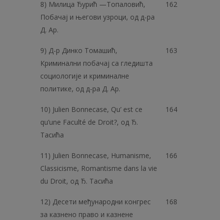
8) Милица Ђурић —Топаловић,
162
Побачај и његови узроци, од д-ра
Д. Ар.
9) Д-р Динко Томашић,
163
Криминални побачај са гледишта
социологије и криминалне
политике, од д-ра Д. Ар.
10) Julien Bonnecase, Qu’ est ce
164
qu’une Faculté de Droit?, од Ђ.
Тасића
11) Julien Bonnecase, Humanisme,
166
Classicisme, Romantisme dans la vie
du Droit, од Ђ. Тасића
12) Десети међународни конгрес
168
за казнено право и казнене