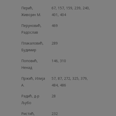
Перић,
67, 157, 159, 239, 240,
Живојин М.
401, 404
Перуновић,
469
Радослав
Плакаловић,
289
Будимир
Поповић,
146, 310
Ненад
Пржић, Илија
57, 87, 272, 325, 379,
А.
484, 486
Радић, д-р
28
Љубо
Ристић,
232