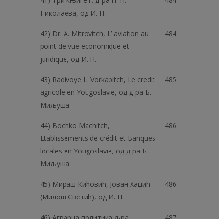
41) Три књиге г. д-ра Н. П.
484
Николаева, од И. П.
42) Dr. А. Mitrovitch, L’ aviation au
484
point de vue economique et
juridique, од И. П.
43) Radivoye L. Vorkapitch, Le credit
485
agricole en Yougoslavie, од д-ра Б.
Миљуша
44) Bochko Machitch,
486
Etablissements de crédit et Banques
locales en Yougoslavie, од д-ра Б.
Миљуша
45) Мираш Кићовић, Јован Хаџић
486
(Милош Светић), од И. П.
46) Аграрна политика д-ра
487