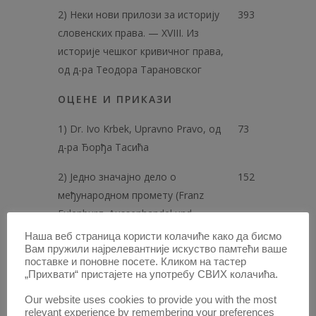
2) Неки нови прилози за историју
393
словенских права. — XVIII. Из
историје чешког кривичног права,
од д-ра Теодора Тарановског
ОЦЕНЕ И ПРИКАЗИ
1) Dr. Ivo Krbek, Upravno Pravo, од
73
д-ра Ђорђа Тасића
2) Једно значајно дело о
152
међународном промету (Franz
Eulenburg, Aussenhandel und
Aussenhandelspolitik), од д-ра Мије
Наша веб страница користи колачиће како да бисмо
Вам пружили најрелевантније искуство памтећи ваше
Мирковића
поставке и поновне посете. Кликом на тастер
„Прихвати“ пристајете на употребу СВИХ колачића.
3) Инж. Новак Поповић и д-р
231
Душан Мишић, Наша домаћа
Our website uses cookies to provide you with the most
relevant experience by remembering your preferences