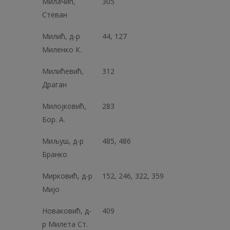
Милачић,
305
Стеван
Милић, д-р
44, 127
Миленко К.
Милићевић,
312
Драган
Милојковић,
283
Бор. А.
Миљуш, д-р
485, 486
Бранко
Мирковић, д-р
152, 246, 322, 359
Мијо
Новаковић, д-
409
р Милета Ст.