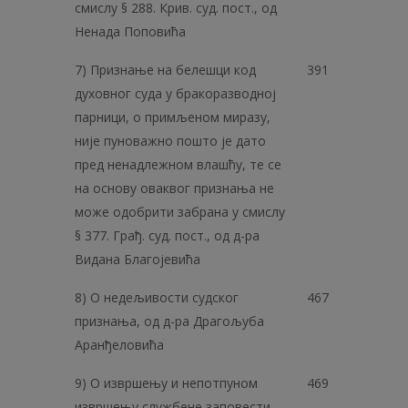
смислу § 288. Крив. суд. пост., од
Ненада Поповића
7) Признање на белешци код
391
духовног суда у бракоразводној
парници, о примљеном миразу,
није пуноважно пошто је дато
пред ненадлежном влашћу, те се
на основу оваквог признања не
може одобрити забрана у смислу
§ 377. Грађ. суд. пост., од д-ра
Видана Благојевића
8) О недељивости судског
467
признања, од д-ра Драгољуба
Аранђеловића
9) О извршењу и непотпуном
469
извршењу службене заповести