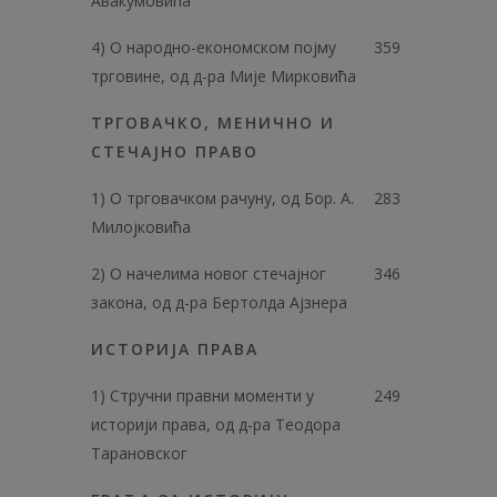
Авакумовића
4) О народно-економском појму
359
трговине, од д-ра Мије Мирковића
ТРГОВАЧКО, МЕНИЧНО И
СТЕЧАЈНО ПРАВО
1) О трговачком рачуну, од Бор. А.
283
Милојковића
2) О начелима новог стечајног
346
закона, од д-ра Бертолда Ајзнера
ИСТОРИЈА ПРАВА
1) Стручни правни моменти у
249
историји права, од д-ра Теодора
Тарановског