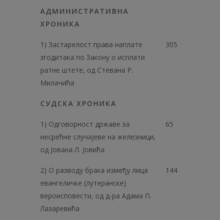
АДМИНИСТРАТИВНА
ХРОНИКА
1) Застарелост права наплате
305
згодитака по Закону о исплати
ратне штете, од Стевана Р.
Милачића
СУДСКА ХРОНИКА
1) Одговорност државе за
65
несрећне случајеве на железници,
од Јована Л. Јовића
2) О разводу брака између лица
144
евангеличке (лутеранске)
вероисповести, од д-ра Адама П.
Лазаревића