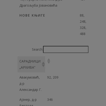
Драгољуба Јовановића
НОВЕ КЊИГЕ
88,
248,
328,
488
Search:
САРАДНИЦИ
„АРХИВА“
Авакумовић,
92, 209
д-р
Александар Г.
Ајзнер, д-р
346
Бертолд