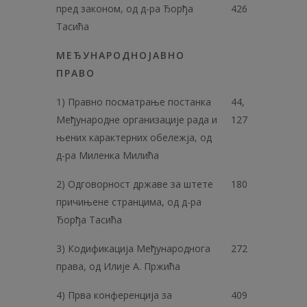
пред законом, од д-ра Ђорђа
426
Тасића
МЕЂУНАРОДНОЈАВНО
ПРАВО
1) Правно посматрање постанка
44,
Међународне организације рада и
127
њених карактерних обележја, од
д-ра Миленка Милића
2) Одговорност државе за штете
180
причињене странцима, од д-ра
Ђорђа Тасића
3) Кодификација Међународнога
272
права, од Илије А. Пржића
4) Прва конференција за
409