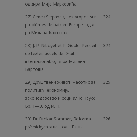
од д-ра Мије Марковића
27) Cenek Slepanek, Les propos sur
324
problèmes de paix en Europe, од д-
ра Милана Бартоша
28) Ј. Р. Niboyet et P. Goulé, Recueil
324
de textes usuels de Droit
international, од д-ра Милана
Бартоша
29) Друштвени живот. Часопис за
325
политику, економију,
законодавство и социјалне науке
Бр. 1—3, од И. П.
30) Dr Otokar Sommer, Reforma
326
právnickych studii, од J. Гангл