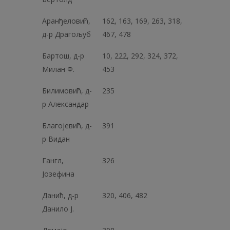
Аранђеловић,
162, 163, 169, 263, 318,
д-р Драгољуб
467, 478
Бартош, д-р
10, 222, 292, 324, 372,
Милан Ф.
453
Билимовић, д-
235
р Александар
Благојевић, д-
391
р Видан
Гангл,
326
Јозефина
Данић, д-р
320, 406, 482
Данило Ј.