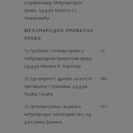
кодификацију Међународног
права, од д-ра Милете Ст.
Новаковића
МЕЂУНАРОДНО ПРИВАТНО
ПРАВО
1) Проблем стечених права у
10
Међународном приватном праву,
од д-ра Милана Ф. Бартоша
2) Одговорност државе за штете
180
причињене странцима, од д-ра
Ђорђа Тасића
3) Интелектуална својина и
197
међународно законодавство, од
д-ра Јанка Шумана