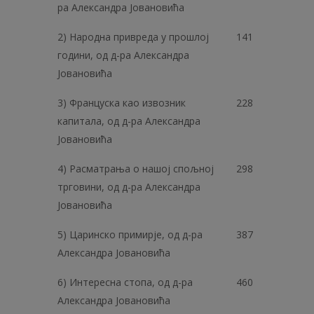
ра Александра Јовановића
2) Народна привреда у прошлој
141
години, од д-ра Александра
Јовановића
3) Француска као извозник
228
капитала, од д-ра Александра
Јовановића
4) Расматрања о нашој спољној
298
трговини, од д-ра Александра
Јовановића
5) Царинско примирје, од д-ра
387
Александра Јовановића
6) Интересна стопа, од д-ра
460
Александра Јовановића