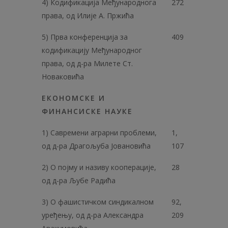
4) Кодификација Међународнога
272
права, од Илије А. Пржића
5) Прва конференција за
409
кодификацију Међународног
права, од д-ра Милете Ст.
Новаковића
ЕКОНОМСКЕ И
ФИНАНСИСКЕ НАУКЕ
1) Савремени аграрни проблеми,
1,
од д-ра Драгољуба Јовановића
107
2) О појму и називу кооперације,
28
од д-ра Љубе Радића
3) О фашистичком синдикалном
92,
уређењу, од д-ра Александра
209