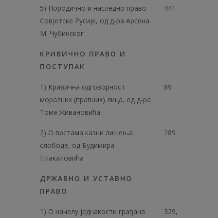
5) Породично и наследно право
441
Совјетске Русије, од д-ра Арсена
М. Чубинског
КРИВИЧНО ПРАВО И
ПОСТУПАК
1) Кривична одговорност
89
моралних (правних) лица, од д-ра
Томе Живановића
2) О врстама казни лишења
289
слободе, од Будимира
Плакаловића
ДРЖАВНО И УСТАВНО
ПРАВО
1) О начелу једнакости грађана
329,