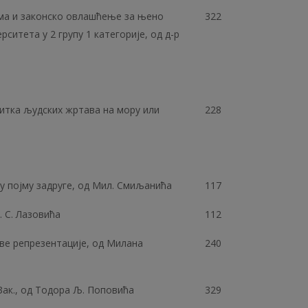
цима и законско овлашћење за њено
322
ситета у 2 групу 1 категорије, од д-р
итка људских жртава на мору или
228
у појму задруге, од Мил. Смиљанића
117
 С. Лазовића
112
ве репрезентације, од Милана
240
. Зак., од Тодора Љ. Поповића
329