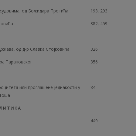
 судовима, од Божидара Протића
193, 293
новића
382, 459
ржава, од д-р Славка Стојковића
326
ора Тарановског
356
роцитета или проглашене једнакости у
84
ртоша
ОЛИТИКА
449