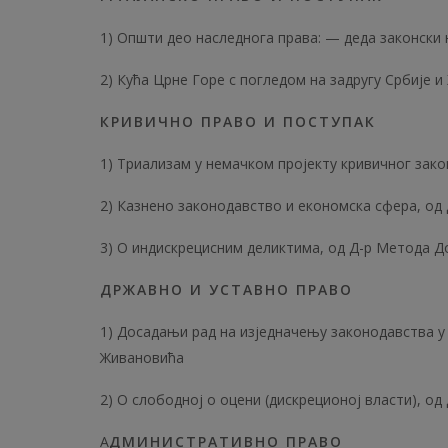
1) Општи део наследнога права: — деда законски
2) Кућа Црне Горе с погледом на задругу Србије и
КРИВИЧНО ПРАВО И ПОСТУПАК
1) Триализам у немачком пројекту кривичног зако
2) Казнено законодавство и економска сфера, од 
3) O индискрецисним деликтима, од Д-р Метода Д
ДРЖАВНО И УСТАВНО ПРАВО
1) Досадањи рад на изједначењу законодавства у 
Живановића
2) О слободној о оцени (дискреционој власти), од
А
ДМИНИСТРАТИВНО ПРАВО