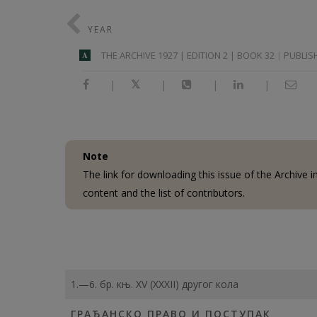
YEAR
THE ARCHIVE 1927 | EDITION 2 | BOOK 32
PUBLISH
A
|
|
|
|
Note
The link for downloading this issue of the Archive 
content and the list of contributors.
1.—6. бр. књ. ХV (ХХХII) другог кола
ГРАЂАНСКО ПРАВО И ПОСТУПАК