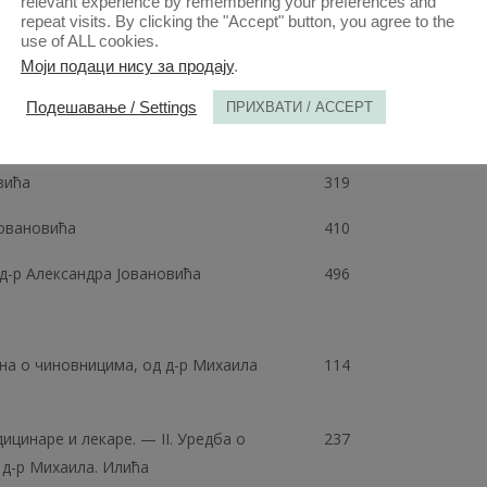
relevant experience by remembering your preferences and
repeat visits. By clicking the "Accept" button, you agree to the
use of ALL cookies.
Моји подаци нису за продају
.
ксандра Јовановића
110
Подешавање / Settings
ПРИХВАТИ / ACCEPT
дра Јовановића
225
вића
319
Јовановића
410
 д-р Александра Јовановића
496
кона о чиновницима, од д-р Михаила
114
ицинаре и лекаре. — II. Уредба о
237
 д-р Михаила. Илића