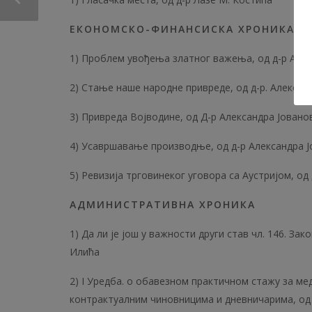
ЕКОНОМСКО-ФИНАНСИСКА ХРОНИКА
1) Проблем увођења златног важења, од д-р Але
2) Стање наше народне привреде, од д-р. Алексан
3) Привреда Војводине, од Д-р Александра Јовано
4) Усавршавање производње, од д-р Александра 
5) Ревизија трговинеког уговора са Аустријом, од
АДМИНИСТРАТИВНА ХРОНИКА
1) Да ли је још у важности други став чл. 146. За
Илића
2) I Уредба. о обавезном практичном стажу за мед
контрактуалним чиновницима и дневничарима, од