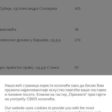
 Србији, од Александра Соловјева
429
Јовановића
49
овенских држава у Варшави, од д-р
210
дно приватно право, од д-р Станка
95
арског Казненог Законика, од Живојина
487
Наша веб страница користи колачиће како да бисмо Вам
пружили најрелевантније искуство памтећи ваше поставке
и поновне посете. Кликом на тастер „Прихвати“ пристајете
на употребу СВИХ колачића.
Our website uses cookies to provide you with the most
399