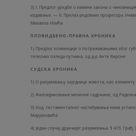
3) I. Предлог уредбе о измени закона о чиновни
издавање. — II. Прелаз редовних професора Универ
Михаила Илића
ПЛОВИДБЕНО-ПРАВНА ХРОНИКА
1) Предлог конвенције о потраживањима због губ
телесних озледа путника, од д-р Анте Вероне
СУДСКА ХРОНИКА
1) О разумевању заједнице живота, као елементу 
2) Фалсификовање меничне садржине, од Раденка.
3) Код. тестаменталног наслеђивања нема устано
Марјановића
4) Један случај друкчијег разумевања. § 473. Грађ