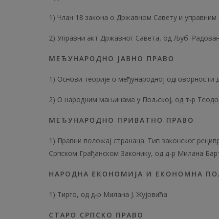
1) Члан 18 закона о Државном Савету и управним
2) Управни акт Државног Савета, од Љуб. Радова
МЕЂУНАРОДНО ЈАВНО ПРАВО
1) Основи теорије о међународној одговорности д
2) О народним мањинама у Пољској, од т-р Теод
МЕЂУНАРОДНО ПРИВАТНО ПРАВО
1) Правни положај странаца. Тип законског рецип
Српском Грађанском Законику, од д-р Милана Ба
НАРОДНА ЕКОНОМИЈА И ЕКОНОМНА П
1) Тирго, од д-р Милана Ј. Жујовића
СТАРО СРПСКО ПРАВО