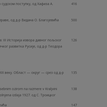
 судском поступку, од Хафиза А.
416
раве, од д-р Видана О. Благојевића
500
а: III Историја извора давног пољског
126
ичког развитка Русије, од д-р Теодора
 ХХ веку. Област — округ — срез од д-р
135
osebnim ozirom na razmere v Kraljvini
138
olnjena izdaja 1927. од С. Троицког
тића
147