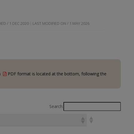
ED / 1 DEC 2020
LAST MODIFIED ON / 1 MAY 2026
in
PDF format is located at the bottom, following the
Search: