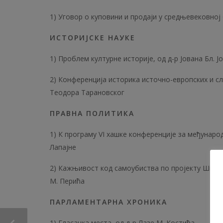
1) Уговор о куповини и продаји у средњевековној
ИСТОРИЈСКЕ НАУКЕ
1) Проблем културне историје, од д-р Јована Бл. 
2) Конференција историка источно-европских и сл
Теодора Тарановског
ПРАВНА ПОЛИТИКА
1) К програму VI хашке конференције за међунаро
Лапајне
2) Кажњивост код самоубиства по пројекту Швајц
М. Перића
ПАРЛАМЕНТАРНА ХРОНИКА
1) Гласачка места, од д-р Лазе М. Костића