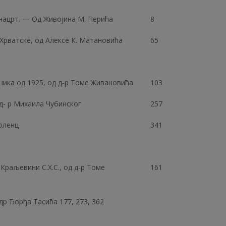
 нацрт. — Од Живојина М. Перића
8
 Хрватске, од Алексе К. Матановића
65
ника од 1925, од д-р Томе Живановића
103
д- р Михаила Чубинског
257
оленц
341
Краљевини С.Х.С., од д-р Томе
161
 др Ђорђа Тасића 177, 273, 362