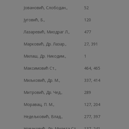
Јовановић, Слободан.,
52
Југовић, Б.,
120
Лазаревић, Миодраг Л.,
477
Марковић, Др. Лазар.,
27, 391
Милаш, Др. Никодим.,
1
Максимовић Ст.,
464, 465
Миљковић, Др. М.,
337, 414
Митровић, Др. Чед.,
289
Моравац, П. М.,
127, 204
Недељковић, Влад.,
277, 397
Новаковић, Др. Милета Ст.,
137, 241