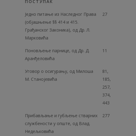
ПОСТУПАК
Једно питање из Наследног Права
27
(објашњење §§ 414 и 415.
Грађанског Законика), од Др. Л.
Марковића
Поновљење парнице, од Др. Д.
11
Аранђеловића
Уговор о осигурању, од Милоша
81,
М. Станојевића
185,
257,
374,
443
Прибављање и губљење стварних
277
службености у опште, од Влад.
Недељковића