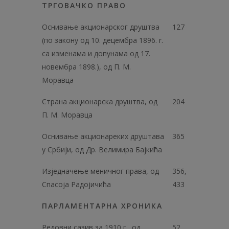
ТРГОВАЧКО ПРАВО
Оснивање акционарског друштва
127
(пo закону од 10. децембра 1896. r.
са изменама и допунама од 17.
новембра 1898.), од П. М.
Моравца
Страна акционарска друштва, од
204
П. М. Моравца
Оснивање акционареких друштава
365
у Србији, од Др. Велимира Бајкића
Изједначење меничног права, од
356,
Спасоја Радојичића
433
ПАРЛАМЕНТАРНА ХРОНИКА
Редовни сазив за 1910 г., од
52