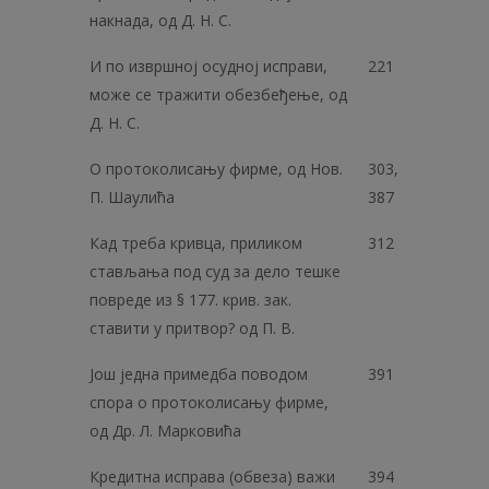
накнада, од Д. Н. С.
И по извршној осудној исправи,
221
може се тражити обезбеђење, од
Д. Н. С.
О протоколисању фирме, од Нов.
303,
П. Шаулића
387
Кад треба кривца, приликом
312
стављања под суд за дело тешке
повреде из § 177. крив. зак.
ставити у притвор? од П. В.
Још једна примедба поводом
391
спора о протоколисању фирме,
од Др. Л. Марковића
Кредитна исправа (обвеза) важи
394