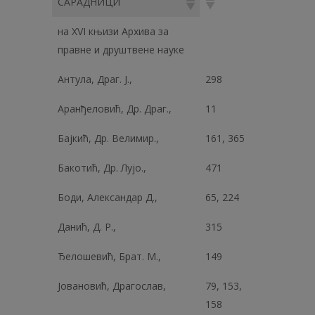
САРАДНИЦИ
на XVI књизи Архива за
правне и друштвене науке
Антула, Драг. Ј.,
298
Аранђеловић, Др. Драг.,
11
Бајкић, Др. Велимир.,
161, 365
Бакотић, Др. Лујо.,
471
Боди, Александар Д.,
65, 224
Данић, Д. Р.,
315
Ђелошевић, Брат. М.,
149
Јовановић, Драгослав,
79, 153,
158