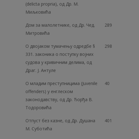
(delicta propria), од Др. М.
Миљковића
Дом за малолетнике, од Др. Чед.
289
Митровића
О двојаком тумачењу одредбе §
298
331. законика о поступку војних
судова у кривичним делима, од
Драг. Ј. Антуле
О младим преступницима (Juvenile
40
offenders) у енглеском
законодавству, од Др. Ђорђа В.
Тодоровића
Отпуст без казне, од Др. Душана
401
М. Суботића