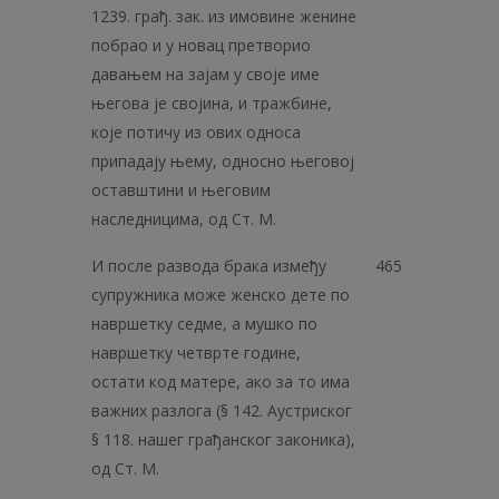
1239. грађ. зак. из имовине женине
побрао и у новац претворио
давањем на зајам у своје име
његова је својина, и тражбине,
које потичу из ових односа
припадају њему, односно његовој
оставштини и његовим
наследницима, од Ст. М.
И после развода брака између
465
супружника може женско дете по
навршетку седме, а мушко по
навршетку четврте године,
остати код матере, ако за то има
важних разлога (§ 142. Аустриског
§ 118. нашег грађанског законика),
од Ст. М.