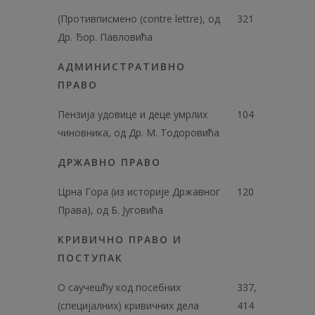
(Противписмено (contre lettre), од
321
Др. Ђор. Павловића
АДМИНИСТРАТИВНО
ПРАВО
Пензија удовице и деце умрлих
104
чиновника, од Др. М. Тодоровића
ДРЖАВНО ПРАВО
Црна Гора (из историје Државног
120
Права), од Б. Југовића
КРИВИЧНО ПРАВО И
ПОСТУПАК
О саучешћу код посебних
337,
(специјалних) кривичних дела
414