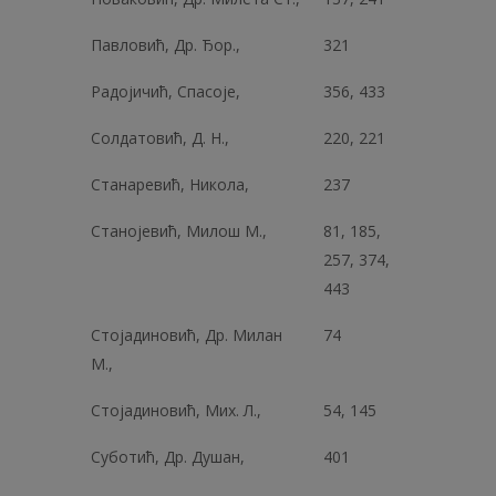
Павловић, Др. Ђор.,
321
Радојичић, Спасоје,
356, 433
Солдатовић, Д. Н.,
220, 221
Станаревић, Никола,
237
Станојевић, Милош М.,
81, 185,
257, 374,
443
Стојадиновић, Др. Милан
74
М.,
Стојадиновић, Мих. Л.,
54, 145
Суботић, Др. Душан,
401