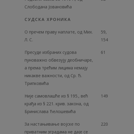
Слободана Јовановића
СУДСКА ХРОНИКА
О пречем праву наплате, од Мих.
59,
Л. С.
154
Пресуде избраних судова
61
пуноважно обвезују деобничаре,
а према трећим лицима немају
никакве важности, од Ср. Ђ.
Трипковића
Није самовлашће из § 195., већ
149
крађа из § 221. крив. закона, од
Бринислава Ђелошевића
За настањивање војске по
220
приватним зградама не даје се