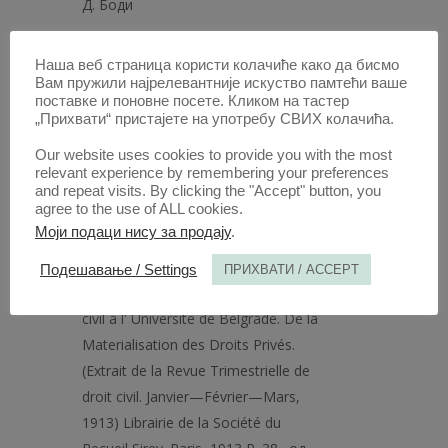
Д. Боди
Како Државни Савет примењује
224
Наша веб страница користи колачиће како да бисмо
Уредбе, од Александра Д. Боди
Вам пружили најрелевантније искуство памтећи ваше
поставке и поновне посете. Кликом на тастер
ЕКОНОМСКО-
„Прихвати“ пристајете на употребу СВИХ колачића.
ФИНАНСИЈСКА ХРОНИКА
Our website uses cookies to provide you with the most
relevant experience by remembering your preferences
Буџет за 1913 годину, од Др.
74
and repeat visits. By clicking the "Accept" button, you
Милана М. Стојадиновића
agree to the use of ALL cookies.
Моји подаци нису за продају
.
ОЦЕНЕ И ПРИКАЗИ
Подешавање / Settings
ПРИХВАТИ / ACCEPT
Jivoïin Péritch, professeur de droit
79
civil à l' Universite de Belgrade. De la
Materialisation des Droits Privés.
(Extrait de la Revue Trimestrielle de
droit civil. Janvier—Février—Mars,
1913) Librairie de la Société du