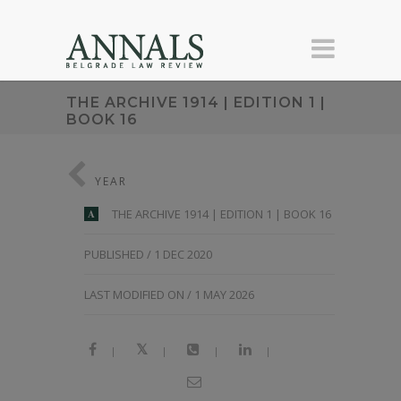
THE ARCHIVE 1914 | EDITION 1 |
BOOK 16
YEAR
THE ARCHIVE 1914 | EDITION 1 | BOOK 16
A
PUBLISHED / 1 DEC 2020
LAST MODIFIED ON / 1 MAY 2026
|
|
|
|