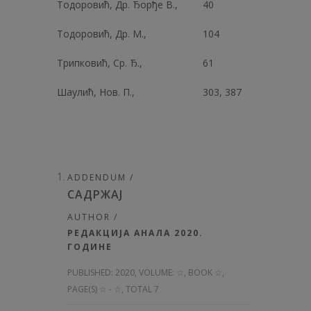
Тодоровић, Др. Ђорђе В.,
40
Тодоровић, Др. М.,
104
Трипковић, Ср. Ђ.,
61
Шаулић, Нов. П.,
303, 387
ADDENDUM /
САДРЖАЈ
AUTHOR /
РЕДАКЦИЈА АНАЛА 2020.
ГОДИНЕ
PUBLISHED:
2020, VOLUME: ☆
, BOOK ☆,
PAGE(S) ☆ - ☆, TOTAL 7