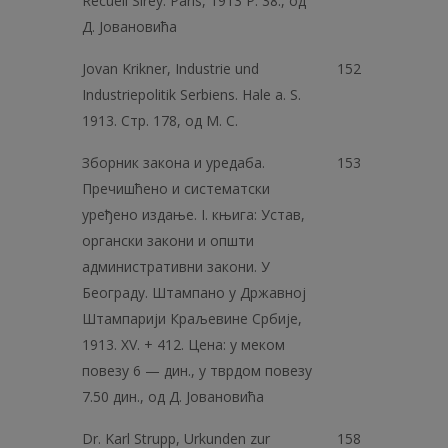
Recueil Sirey. Paris, 1913 P. 38., од
Д. Јовановића
Jovan Krikner, Industrie und
152
Industriepolitik Serbiens. Hale a. S.
1913. Стр. 178, од M. C.
Зборник закона и уредаба.
153
Пречишћено и систематски
уређено издање. I. књига: Устав,
органски закони и општи
административни закони. У
Београду. Штампано у Државној
Штампарији Краљевине Србије,
1913. XV. + 412. Цена: у меком
повезу 6 — дин., у тврдом повезу
7.50 дин., од Д. Јовановића
Dr. Karl Strupp, Urkunden zur
158