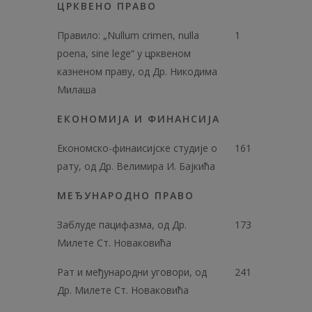
ЦРКВЕНО ПРАВО
Правило: „Nullum crimen, nulla
1
poena, sine lege“ у црквеном
казненом праву, од Др. Никодима
Милаша
ЕКОНОМИЈА И ФИНАНСИЈА
Економско-финаисијске студије о
161
рату, од Др. Велимира И. Бајкића
МЕЂУНАРОДНО ПРАВО
Заблуде пацифазма, од Др.
173
Милете Ст. Новаковића
Рат и међународни уговори, од
241
Др. Милете Ст. Новаковића