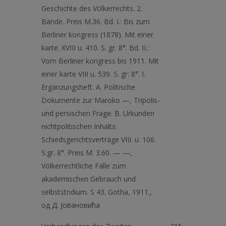
Geschichte des Völkerrechts. 2.
Bände. Preis M.36. Bd. I.: Bis zum
Berliner kongress (1878). Mit einer
karte. XVIII u. 410. S. gr. 8°. Bd. II.:
Vom Berliner kongress bis 1911. Mit
einer karte VIII u. 539. S. gr: 8°. I.
Ergänzungsheft. A. Politische
Dokumente zur Maroko —, Tripolis-
und persischen Frage. B. Urkunden
nichtpolitischen Inhalts:
Schiedsgerichtsverträge VIII. u. 106.
S:gr. 8°. Preis M. 3.60. — —,
Völkerrechtliche Fälle zum
akademischen Gebrauch und
selbststndium. S 43. Gotha, 1911.,
од Д. Јовановића