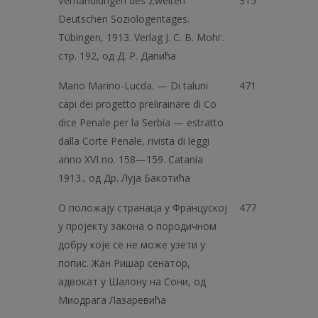
Verhandlungen des Zweiten
315
Deutschen Soziologentages.
Tübingen, 1913. Verlag J. C. B. Моhг.
стр. 192, од Д. P. Даnића
Mario Marino-Lucda. — Di taluni
471
capi dei progetto prelirainare di Co
dice Penale per la Serbia — estratto
dalla Corte Penale, rivista di leggi
anno XVI no. 158—159. Catania
1913., од Др. Луја Бакотића
O положају странаца у Француској
477
у пројекту закона о породичном
добру које се не може узети у
попис. Жан Ришар сенатор,
адвокат у Шалону на Сони, од
Миодрага Лазаревића