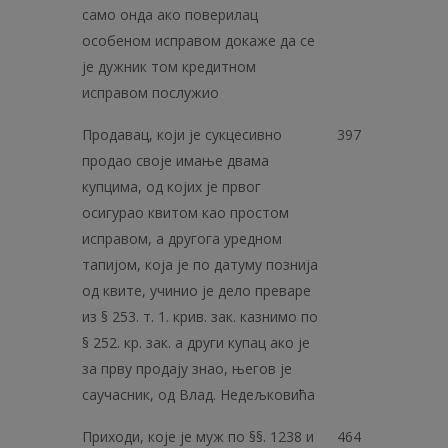
само онда ако поверилац
особеном исправом докаже да се
је дужник том кредитном
исправом послужио
Продавац, који је сукцесивно
397
продао своје имање двама
купцима, од којих је првог
осигурао квитом као простом
исправом, а другога уредном
тапијом, која је по датуму познија
од квите, учинио је дело преваре
из § 253. т. 1. крив. зак. казнимо по
§ 252. кр. зак. а други купац ако је
за прву продају знао, његов је
саучасник, од Влад. Недељковића
Приходи, које је муж по §§. 1238 и
464