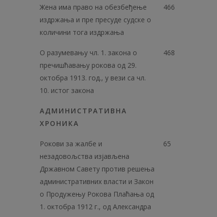
Жена има право на обезбеђење
466
издржања и пре пресуде судске о
количини тога издржања
О разумевању чл. 1. закона о
468
пречишћавању рокова од 29.
октобра 1913. год., у вези са чл.
10. истог закона
АДМИНИСТРАТИВНА
ХРОНИКА
Рокови за жалбе и
65
незадовољства изјављена
Државном Савету против решења
административних власти и Закон
о Продужењу Рокова Плаћања од
1. октобра 1912 г., од Александра