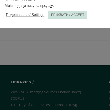
Моји подаци нису за продају
.
Подешавање / Settings
ПРИХВАТИ / ACCEPT
LIBRARIES /
WoS ESCI (Emerging Sources Citation Index)
SCOPUS
Directory of Open Access Journals (DOAJ)