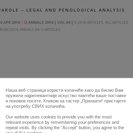
PAROLE – LEGAL AND PENOLOGICAL ANALYSIS
30 APR 2016
ANNALS 2016 | VOL 64 | 1
2016-ARTICLES
,
ALL ARTICLES
FROM 2014
,
ANNALS 64–1-ARTICLES
Наша веб страница користи колачиће како да бисмо Вам
пружили најрелевантније искуство памтећи ваше поставке
и поновне посете. Кликом на тастер „Прихвати“ пристајете
на употребу СВИХ колачића.
EMPIRICAL ANALYSIS OF SEXUAL RECIDIVISM
Our website uses cookies to provide you with the most
31 AUG 2015
ANNALS 2015 | VOL 63 | 2
2015-ARTICLES
,
ALL ARTICLES
relevant experience by remembering your preferences and
FROM 2014
,
ANNALS 63–2-ARTICLES
repeat visits. By clicking the "Accept" button, you agree to the
use of ALL cookies.