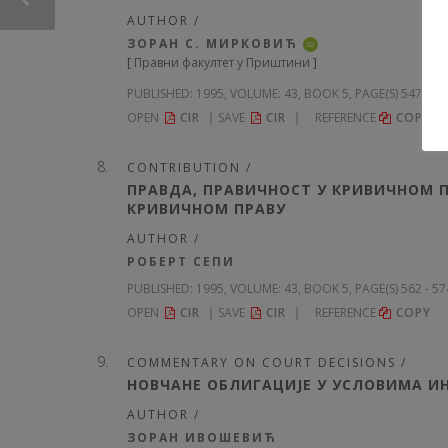
AUTHOR /
ЗОРАН С. МИРКОВИЋ
iD
[
Правни факултет у Приштини
]
PUBLISHED:
1995, VOLUME: 43
, BOOK 5, PAGE(S) 547 - 5
OPEN
CIR
SAVE
CIR
REFERENCE
COPY
CONTRIBUTION /
ПРАВДА, ПРАВИЧНОСТ У КРИВИЧНОМ ПР
КРИВИЧНОМ ПРАВУ
AUTHOR /
РОБЕРТ СЕПИ
PUBLISHED:
1995, VOLUME: 43
, BOOK 5, PAGE(S) 562 - 5
OPEN
CIR
SAVE
CIR
REFERENCE
COPY
COMMENTARY ON COURT DECISIONS /
НОВЧАНЕ ОБЛИГАЦИЈЕ У УСЛОВИМА И
AUTHOR /
ЗОРАН ИВОШЕВИЋ