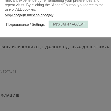
relevant experience by remembering your preferences and
repeat visits. By clicking the "Accept" button, you agree to the
use of ALL cookies.
Моји подаци нису за продају
.
61, TOTAL 15
Подешавање / Settings
ПРИХВАТИ / ACCEPT
АВУ ИЛИ КОЛИКО JE ДАЛЕКО ОД IUS-A ДО IUSTUM-A 
74, TOTAL 13
НФЛАЦИЈЕ