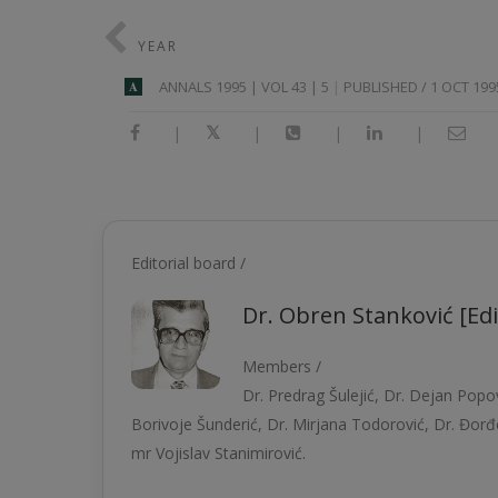
YEAR
ANNALS 1995 | VOL 43 | 5
PUBLISHED / 1 OCT 199
A
|
|
|
|
Editorial board /
Dr. Obren Stanković [Edi
Members /
Dr. Predrag Šulejić, Dr. Dejan Popo
Borivoje Šunderić, Dr. Mirjana Todorović, Dr. Đorđe
mr Vojislav Stanimirović.