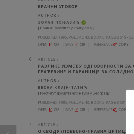
БРАЧНИ УГОВОР
AUTHOR /
ЗОРАН ПОЊАВИЋ
iD
[
Правни факултет у Крагујевцу
]
PUBLISHED:
1995, VOLUME: 43
, BOOK 5, PAGE(S) 519 - 5
OPEN
CIR
SAVE
CIR
REFERENCE
COPY
ARTICLE /
РАЗЛИКЕ ИЗМЕЂУ ОДГОВОРНОСТИ ЗА 
ГРАЂЕВИНЕ И ГАРАНЦИЈЕ ЗА СОЛИДНО
AUTHOR /
ВЕСНА КЛАЈН-ТАТИЋ
[
Институт друштвених наука y Београду
]
PUBLISHED:
1995, VOLUME: 43
, BOOK 5, PAGE(S) 531 - 5
OPEN
CIR
SAVE
CIR
REFERENCE
COPY
ARTICLE /
О СВОДУ (ПОВЕСНО-ПРАВНА ЦРТИЦА)