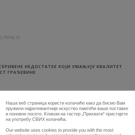
30, TOTAL 12
СКРИВЕНЕ НЕДОСТАТКЕ КОЈИ УМАЊУЈУ КВАЛИТЕТ
СТ ГРАЂЕВИНЕ
46, TOTAL 16
Наша веб страница користи колачиће како да бисмо Вам
пружили најрелевантније искуство памтећи ваше поставке
и поновне посете. Кликом на тастер „Прихвати“ пристајете
на употребу СВИХ колачића.
Our website uses cookies to provide you with the most