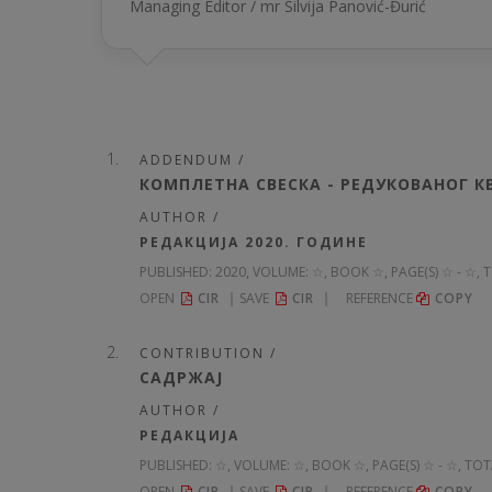
Managing Editor / mr Silvija Panović-Đurić
ADDENDUM /
КОМПЛЕТНА СВЕСКА - РЕДУКОВАНОГ 
AUTHOR /
РЕДАКЦИЈА 2020. ГОДИНЕ
PUBLISHED:
2020, VOLUME: ☆
, BOOK ☆, PAGE(S) ☆ - ☆, 
OPEN
CIR
SAVE
CIR
REFERENCE
COPY
CONTRIBUTION /
САДРЖАЈ
AUTHOR /
РЕДАКЦИЈА
PUBLISHED:
☆, VOLUME: ☆
, BOOK ☆, PAGE(S) ☆ - ☆, TOT
OPEN
CIR
SAVE
CIR
REFERENCE
COPY