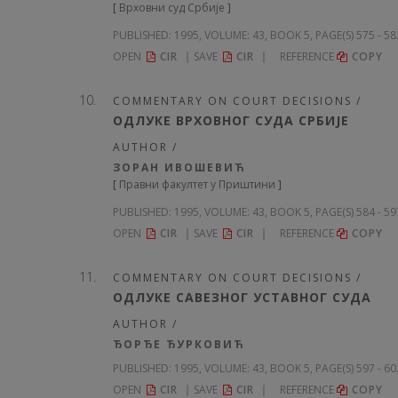
[
Врховни суд Србије
]
PUBLISHED:
1995, VOLUME: 43
, BOOK 5, PAGE(S) 575 - 5
OPEN
CIR
SAVE
CIR
REFERENCE
COPY
COMMENTARY ON COURT DECISIONS /
ОДЛУКЕ ВРХОВНОГ СУДА СРБИЈЕ
AUTHOR /
ЗОРАН ИВОШЕВИЋ
[
Правни факултет у Приштини
]
PUBLISHED:
1995, VOLUME: 43
, BOOK 5, PAGE(S) 584 - 5
OPEN
CIR
SAVE
CIR
REFERENCE
COPY
COMMENTARY ON COURT DECISIONS /
ОДЛУКЕ САВЕЗНОГ УСТАВНОГ СУДА
AUTHOR /
ЂОРЂЕ ЂУРКОВИЋ
PUBLISHED:
1995, VOLUME: 43
, BOOK 5, PAGE(S) 597 - 6
OPEN
CIR
SAVE
CIR
REFERENCE
COPY