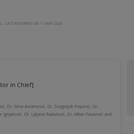
5
LAST MODIFIED ON / 1 MAY 2026
tor in Chief]
vić, Dr. Sima Avramović, Dr. Dragolјub Popović, Dr.
 Ignjatović, Dr. Ljilјana Radulović, Dr. Milan Paunović and