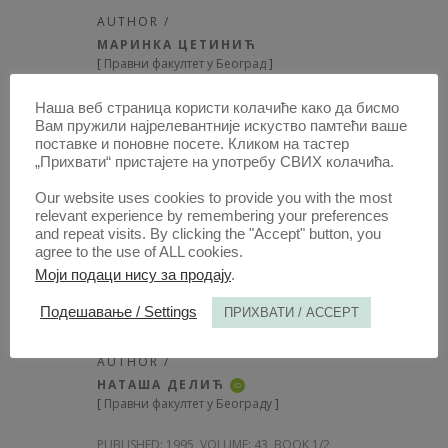
AUTHOR /
МАРИНКА ЦЕТИНИЋ
[
Правни факултет у Београд
]
PUBLISHED:
1995, VOLUME: 43
, BOOK 1/2,
Наша веб страница користи колачиће како да бисмо
Вам пружили најрелевантније искуство памтећи ваше
PAGE(S) 80 - 91, TOTAL 12
поставке и поновне посете. Кликом на тастер
„Прихвати“ пристајете на употребу СВИХ колачића.
OPEN
CIR
Our website uses cookies to provide you with the most
relevant experience by remembering your preferences
CONTRIBUTION /
and repeat visits. By clicking the "Accept" button, you
agree to the use of ALL cookies.
БИТНО СМАЊЕНА
Моји подаци нису за продају
.
УРАЧУНЉИВОСТ У
КОНТЕКСТУ КРИВИЧНЕ
Подешавање / Settings
ПРИХВАТИ / ACCEPT
ОДГОВОРНОСТИ
AUTHOR /
НАТАША ДЕЛИЋ
iD
[
Правни факултет у Београду
]
PUBLISHED:
1995, VOLUME: 43
, BOOK 1/2,