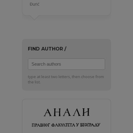
Đurić
FIND AUTHOR /
Search
authors
type at least two letters, then choose from
the list.