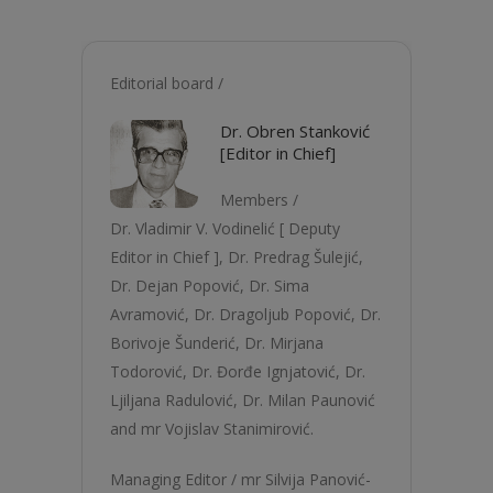
Editorial board /
Dr. Obren Stanković
[Editor in Chief]
Members /
Dr. Vladimir V. Vodinelić [ Deputy
Editor in Chief ], Dr. Predrag Šulejić,
Dr. Dejan Popović, Dr. Sima
Avramović, Dr. Dragolјub Popović, Dr.
Borivoje Šunderić, Dr. Mirjana
Todorović, Dr. Đorđe Ignjatović, Dr.
Ljilјana Radulović, Dr. Milan Paunović
and mr Vojislav Stanimirović.
Managing Editor / mr Silvija Panović-