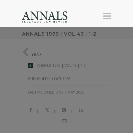
ANNALS 1995 | VOL 43 | 1-2
YEAR
ANNALS 1995 | VOL 43 | 1-2
A
PUBLISHED / 1 OCT 1995
LAST MODIFIED ON / 1 MAY 2026
|
|
|
|