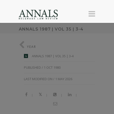
ANNALS 1987 | VOL 35 | 3-4
YEAR
ANNALS 1987 | VOL 35 | 3-4
A
PUBLISHED / 1 OCT 1980
LAST MODIFIED ON / 1 MAY 2026
|
|
|
|