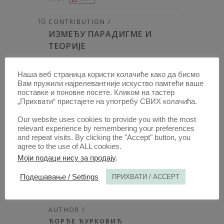
CONTRIBUTION /
ИЗМЕЂУ ПАРАДИГМЕ И
ТЕОРИЈЕ
AUTHOR /
ЉУБИША СТАНОЈЕВИЋ
Наша веб страница користи колачиће како да бисмо
Вам пружили најрелевантније искуство памтећи ваше
PUBLISHED:
1987, VOLUME: 35
, BOOK 3/4,
поставке и поновне посете. Кликом на тастер
„Прихвати“ пристајете на употребу СВИХ колачића.
PAGE(S) 415 - 426, TOTAL 12
Our website uses cookies to provide you with the most
relevant experience by remembering your preferences
OPEN
CIR
and repeat visits. By clicking the "Accept" button, you
agree to the use of ALL cookies.
COMMENTARY ON COURT
Моји подаци нису за продају
.
DECISIONS /
Подешавање / Settings
ПРИХВАТИ / ACCEPT
ОДЛУКЕ УСТАВНОГ СУДА
ЈУГОСЛАВИЈЕ
AUTHOR /
ЂОРЂЕ ЂУРКОВИЋ