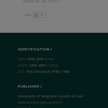
PAGE(S) 485 - 487, TOTAL 1
OPEN
CIR
IDENTIFICATION /
ISSN:
0003-2565
(Print)
еISSN:
2406-2693
(Online)
DOI:
10.51204/Anali_PFBU_1906
PUBLISHER /
University of Belgrade Faculty of Law
Bulevar kralja Aleksandra 67