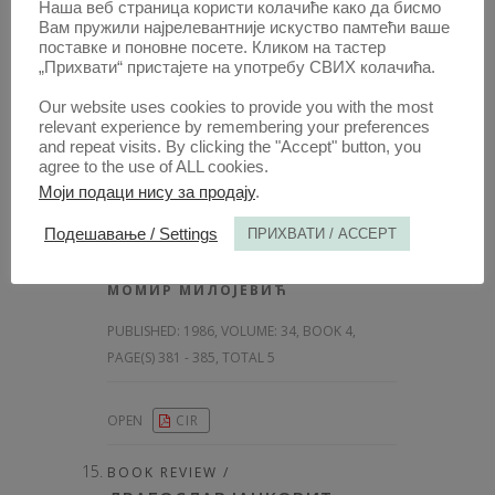
PUBLISHED:
1986, VOLUME: 34
, BOOK 4,
Наша веб страница користи колачиће како да бисмо
Вам пружили најрелевантније искуство памтећи ваше
PAGE(S) 375 - 380, TOTAL 6
поставке и поновне посете. Кликом на тастер
„Прихвати“ пристајете на употребу СВИХ колачића.
OPEN
CIR
Our website uses cookies to provide you with the most
relevant experience by remembering your preferences
and repeat visits. By clicking the "Accept" button, you
CONTRIBUTION /
agree to the use of ALL cookies.
ДРУГО ЗАСЕДАЊЕ
Моји подаци нису за продају
.
КОМИТЕТА ЗА ПРИМЕНУ
ЉУДСКИХ ПРАВА
Подешавање / Settings
ПРИХВАТИ / ACCEPT
AUTHOR /
МОМИР МИЛОЈЕВИЋ
PUBLISHED:
1986, VOLUME: 34
, BOOK 4,
PAGE(S) 381 - 385, TOTAL 5
OPEN
CIR
BOOK REVIEW /