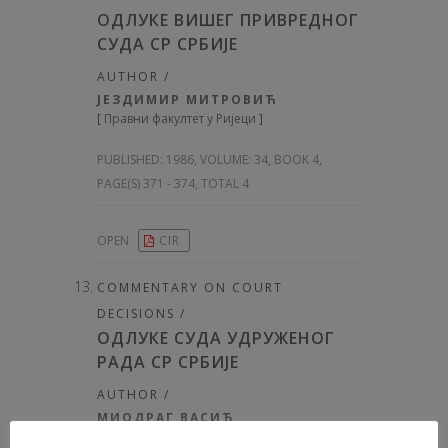
ОДЛУКЕ ВИШЕГ ПРИВРЕДНОГ
СУДА СР СРБИЈЕ
AUTHOR /
ЈЕЗДИМИР МИТРОВИЋ
[
Правни факултет у Ријеци
]
PUBLISHED:
1986, VOLUME: 34
, BOOK 4,
PAGE(S) 371 - 374, TOTAL 4
OPEN
CIR
COMMENTARY ON COURT
DECISIONS /
ОДЛУКЕ СУДА УДРУЖЕНОГ
РАДА СР СРБИЈЕ
AUTHOR /
МИОДРАГ ВАСИЋ