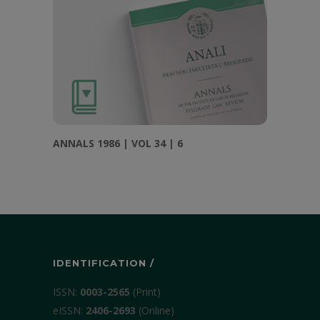
ANNALS 1986 | VOL 34 | 6
IDENTIFICATION /
ISSN:
0003-2565
(Print)
еISSN:
2406-2693
(Online)