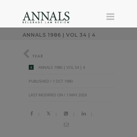
ANNALS 1986 | VOL 34 | 4
YEAR
ANNALS 1986 | VOL 34 | 4
A
PUBLISHED / 1 OCT 1980
LAST MODIFIED ON / 1 MAY 2026
|
|
|
|