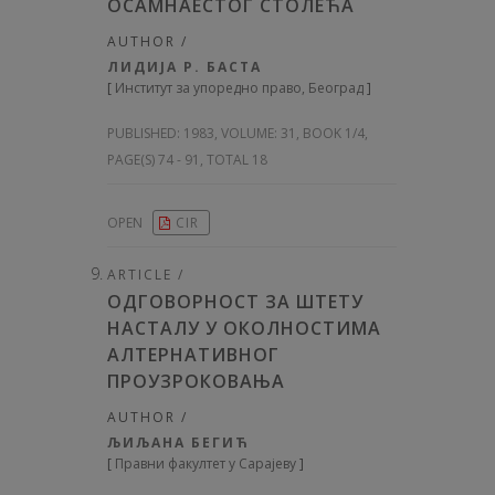
ОСАМНАЕСТОГ СТОЛЕЋА
AUTHOR /
ЛИДИЈА Р. БАСТА
[
Институт за упоредно право, Београд
]
PUBLISHED:
1983, VOLUME: 31
, BOOK 1/4,
PAGE(S) 74 - 91, TOTAL 18
OPEN
CIR
ARTICLE /
ОДГОВОРНОСТ ЗА ШТЕТУ
НАСТАЛУ У ОКОЛНОСТИМА
АЛТЕРНАТИВНОГ
ПРОУЗРОКОВАЊА
AUTHOR /
ЉИЉАНА БЕГИЋ
[
Правни факултет у Сарајеву
]