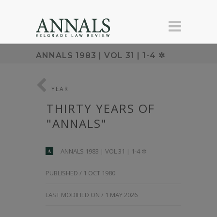
ANNALS 1983 | VOL 31 | 1-4 ✲
YEAR
THIRTY YEARS OF
"ANNALS"
ANNALS 1983 | VOL 31 | 1-4 ✲
A
PUBLISHED / 1 OCT 1980
LAST MODIFIED ON / 1 MAY 2026