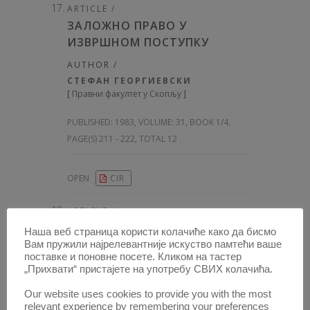
ARTICLE /
ЗАЛОЖНО ПРАВО У
ИЗВРШНОМ ПОСТУПКУ
AUTHOR /
СТЕФАН ГЕОРГИЕВСКИ
[
Правни факултет у Скопљу
]
PUBLISHED:
1983, VOLUME: 31
, BOOK 1/4,
PAGE(S) 211 - 222, TOTAL 12
OPEN
CIR
ARTICLE /
ПРИЗНАЊЕ И ИЗВРШЕЊЕ
Наша веб страница користи колачиће како да бисмо
СТРАНИХ АРБИТРАЖНИХ
Вам пружили најрелевантније искуство памтећи ваше
поставке и поновне посете. Кликом на тастер
ОДЛУКА У ТРГОВАЧКИМ
„Прихвати“ пристајете на употребу СВИХ колачића.
СТВАРИМА
Our website uses cookies to provide you with the most
AUTHOR /
relevant experience by remembering your preferences