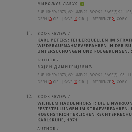
МИРОЉУБ ЛАБУС
iD
PUBLISHED:
1973, VOLUME: 21
, BOOK 1, PAGE(S) 94 - 10
OPEN
CIR
SAVE
CIR
REFERENCE
COPY
BOOK REVIEW /
KARL PETERS: FEHLERQUELLEN IM STRA
WIEDERAUFNAHMEVERFAHREN IN DER BU
UNTERSUCHUNGEN UND FOLGERUNGEN. S XI
AUTHOR /
ВОЈИН ДИМИТРИЈЕВИЋ
PUBLISHED:
1973, VOLUME: 21
, BOOK 1, PAGE(S) 108 - 1
OPEN
CIR
SAVE
CIR
REFERENCE
COPY
BOOK REVIEW /
WILHELM HADĐENHORST: DIE EINWIRKUN
FESTSTELLUNGEN IM STRAFVERFAHREN.
HOECHSTRICHTERLICHEN RECHTSPRECHUNG 
KARLSRUHE, 1971.
AUTHOR /