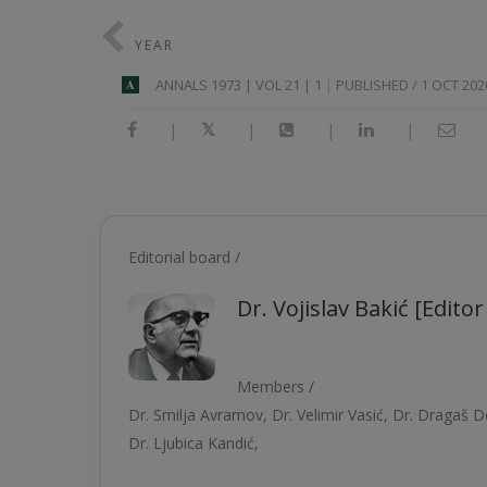
YEAR
ANNALS 1973 | VOL 21 | 1
PUBLISHED / 1 OCT 202
A
|
|
|
|
Editorial board /
Dr. Vojislav Bakić [Editor
Members /
Dr. Smilјa Avramov, Dr. Velimir Vasić, Dr. Dragaš De
Dr. Ljubica Kandić,