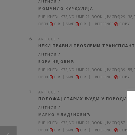
AUTHOR /
МОМЧИЛО КУРДУЛИЈА
PUBLISHED:
1973, VOLUME: 21
, BOOK 1, PAGE(S) 29 - 38
OPEN
CIR
SAVE
CIR
REFERENCE
COPY
ARTICLE /
НЕКИ ПРАВНИ ПРОБЛЕМИ ТРАНСПЛАНТ
AUTHOR /
БОРА ЧЕЈОВИЋ
PUBLISHED:
1973, VOLUME: 21
, BOOK 1, PAGE(S) 39 - 55
OPEN
CIR
SAVE
CIR
REFERENCE
COPY
ARTICLE /
ПОЛОЖАЈ СТАРИХ ЉУДИ У ПОРОДИЦИ
AUTHOR /
МАРКО МЛАДЕНОВИЋ
PUBLISHED:
1973, VOLUME: 21
, BOOK 1, PAGE(S) 57 - 84
OPEN
CIR
SAVE
CIR
REFERENCE
COPY