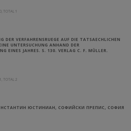
10, TOTAL 1
G DER VERFAHRENSRUEGE AUF DIE TATSAECHLICHEN
 EINE UNTERSUCHUNG ANHAND DER
EINES JAHRES. S. 130. VERLAG C. F. MÜLLER.
11, TOTAL 2
КОНСТАНТИН ЮСТИНИАН, СОФИЙСКИ ПРЕПИС, СОФИЯ