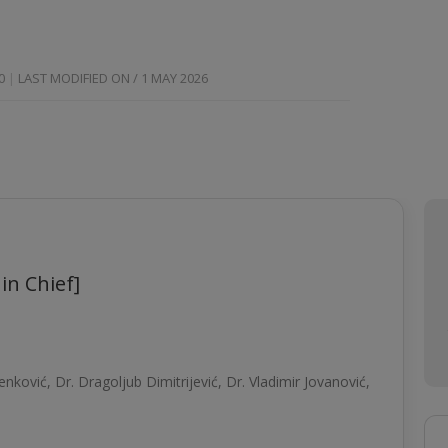
0
LAST MODIFIED ON / 1 MAY 2026
 in Chief]
nković, Dr. Dragolјub Dimitrijević, Dr. Vladimir Jovanović,