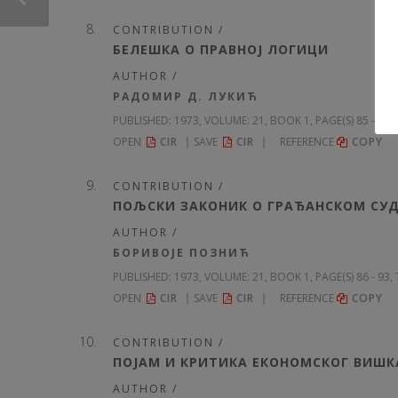
CONTRIBUTION /
БЕЛЕШКА О ПРАВНОЈ ЛОГИЦИ
AUTHOR /
РАДОМИР Д. ЛУКИЋ
PUBLISHED:
1973, VOLUME: 21
, BOOK 1, PAGE(S) 85 - 86,
OPEN
CIR
SAVE
CIR
REFERENCE
COPY
CONTRIBUTION /
ПОЉСКИ ЗАКОНИК О ГРАЂАНСКОМ СУ
AUTHOR /
БОРИВОЈЕ ПОЗНИЋ
PUBLISHED:
1973, VOLUME: 21
, BOOK 1, PAGE(S) 86 - 93,
OPEN
CIR
SAVE
CIR
REFERENCE
COPY
CONTRIBUTION /
ПОЈАМ И КРИТИКА ЕКОНОМСКОГ ВИШК
AUTHOR /