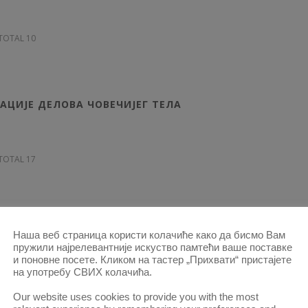
, TOTAL 10
АЦИЈЕ ДЕЛОВА ЧОВЕЧИЈЕГ ТЕЛА
, TOTAL 17
 ИНДУСТРИЈСКОГ ДРУШТВА
Наша веб страница користи колачиће како да бисмо Вам
пружили најрелевантније искуство памтећи ваше поставке
и поновне посете. Кликом на тастер „Прихвати“ пристајете
на употребу СВИХ колачића.
, TOTAL 28
Our website uses cookies to provide you with the most