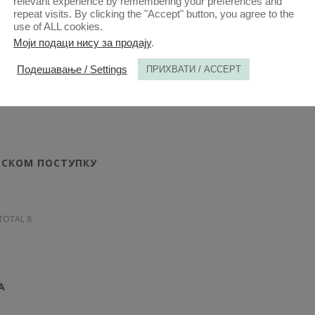
relevant experience by remembering your preferences and
repeat visits. By clicking the "Accept" button, you agree to the
use of ALL cookies.
Моји подаци нису за продају
.
Подешавање / Settings
ПРИХВАТИ / ACCEPT
 TOTAL 2
ДСКОМ ПОСТУПКУ
 TOTAL 8
А