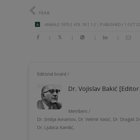
YEAR
ANNALS 1970 | VOL 18 | 1-2
PUBLISHED / 1 OCT 2
A
|
|
|
|
Editorial board /
Dr. Vojislav Bakić [Editor
Members /
Dr. Smilјa Avramov, Dr. Velimir Vasić, Dr. Dragaš De
Dr. Ljubica Kandić,