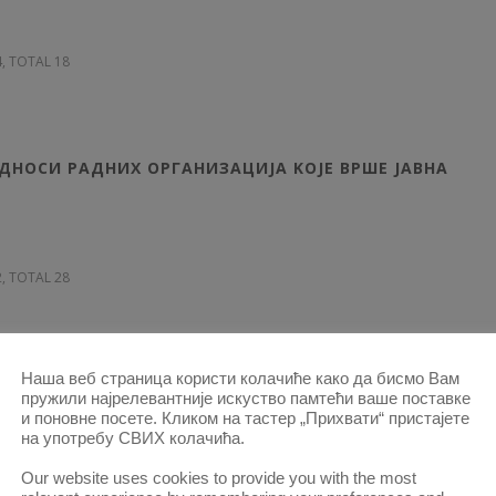
4, TOTAL 18
ДНОСИ РАДНИХ ОРГАНИЗАЦИЈА KOJE ВРШЕ JAВНA
2, TOTAL 28
Наша веб страница користи колачиће како да бисмо Вам
СОЦИЈАЛИСТИЧКЕ РЕПУБЛИКЕ РУМУНИЈЕ
пружили најрелевантније искуство памтећи ваше поставке
и поновне посете. Кликом на тастер „Прихвати“ пристајете
на употребу СВИХ колачића.
2, TOTAL 10
Our website uses cookies to provide you with the most