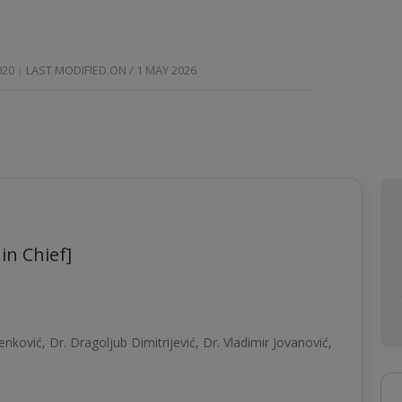
020
LAST MODIFIED ON / 1 MAY 2026
 in Chief]
nković, Dr. Dragolјub Dimitrijević, Dr. Vladimir Jovanović,