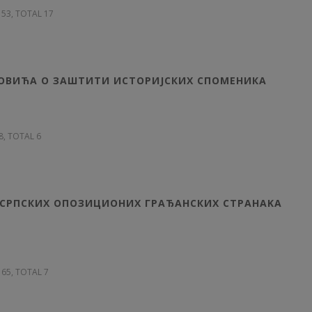
 153, TOTAL 17
ОВИЋА О ЗАШТИТИ ИСТОРИЈСКИХ СПОМЕНИКА
58, TOTAL 6
 СРПСКИХ ОПОЗИЦИОНИХ ГРАЂАНСКИХ CТPAHAKA
 165, TOTAL 7