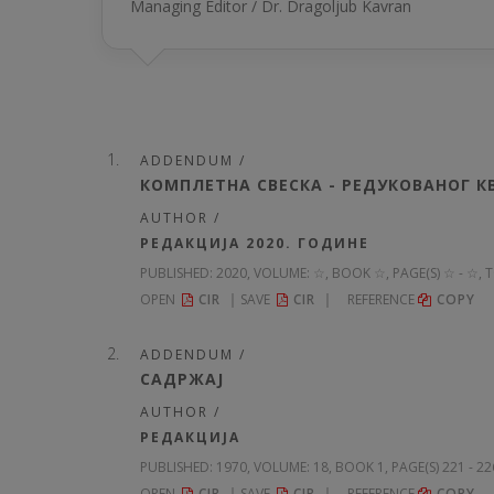
Managing Editor / Dr. Dragolјub Kavran
ADDENDUM /
КОМПЛЕТНА СВЕСКА - РЕДУКОВАНОГ 
AUTHOR /
РЕДАКЦИЈА 2020. ГОДИНЕ
PUBLISHED:
2020, VOLUME: ☆
, BOOK ☆, PAGE(S) ☆ - ☆, 
OPEN
CIR
SAVE
CIR
REFERENCE
COPY
ADDENDUM /
САДРЖАЈ
AUTHOR /
РЕДАКЦИЈА
PUBLISHED:
1970, VOLUME: 18
, BOOK 1, PAGE(S) 221 - 2
OPEN
CIR
SAVE
CIR
REFERENCE
COPY