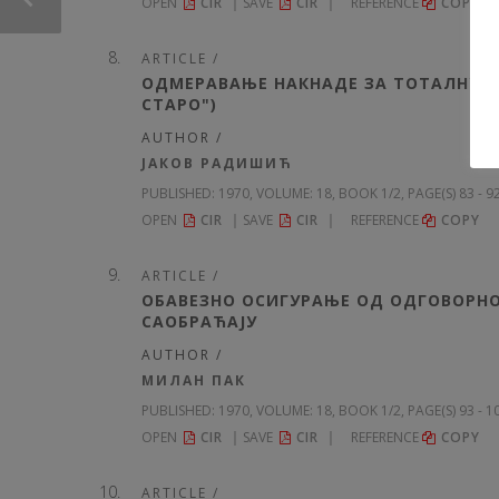
OPEN
CIR
SAVE
CIR
REFERENCE
COPY
ARTICLE /
ОДМЕРАВАЊЕ НАКНАДЕ ЗА TOTAЛНУ Ш
СТАРО")
AUTHOR /
ЈАКОВ РАДИШИЋ
PUBLISHED:
1970, VOLUME: 18
, BOOK 1/2, PAGE(S) 83 - 9
OPEN
CIR
SAVE
CIR
REFERENCE
COPY
ARTICLE /
ОБАВЕЗНО ОСИГУРАЊЕ ОД ОДГОВОРН
САОБРАЋАЈУ
AUTHOR /
МИЛАН ПАК
PUBLISHED:
1970, VOLUME: 18
, BOOK 1/2, PAGE(S) 93 - 
OPEN
CIR
SAVE
CIR
REFERENCE
COPY
ARTICLE /