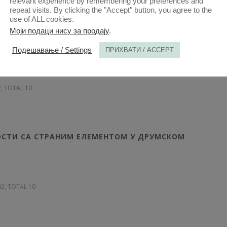
relevant experience by remembering your preferences and
repeat visits. By clicking the "Accept" button, you agree to the
use of ALL cookies.
Моји подаци нису за продају
.
ТЕТУ УПОТРЕБЉАВАЊЕ СТВАРИ (ПРОБЛЕМ „НОВО ЗА
Подешавање / Settings
ПРИХВАТИ / ACCEPT
2, TOTAL 10
ОСТИ СА СТРАНИМ ЕЛЕМЕНТОМ У ДРУМСКОМ
102, TOTAL 10