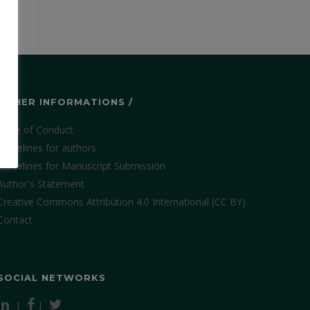
OTHER INFORMATIONS /
Code of Conduct
Guidelines for authors
Guidelines for Manuscript Submission
Author's Statement
Creative Commons Attribution 4.0 International (CC BY)
Contact
SOCIAL NETWORKS
|
|