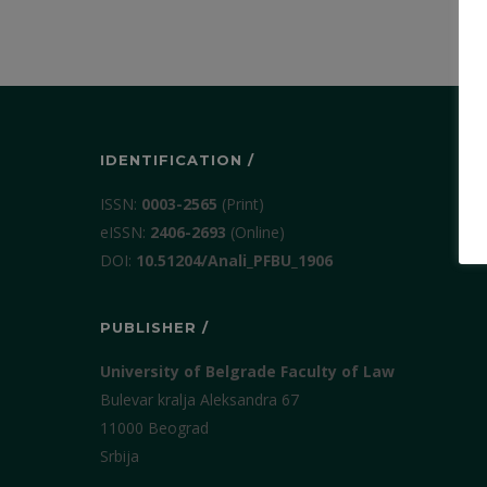
IDENTIFICATION /
ISSN:
0003-2565
(Print)
еISSN:
2406-2693
(Online)
DOI:
10.51204/Anali_PFBU_1906
PUBLISHER /
University of Belgrade Faculty of Law
Bulevar kralja Aleksandra 67
11000 Beograd
Srbija