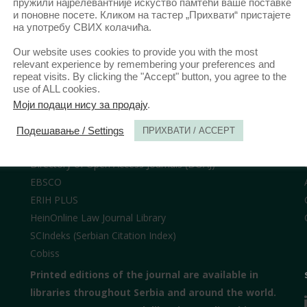
пружили најрелевантније искуство памтећи ваше поставке
и поновне посете. Кликом на тастер „Прихвати“ пристајете
на употребу СВИХ колачића.
Our website uses cookies to provide you with the most
relevant experience by remembering your preferences and
repeat visits. By clicking the "Accept" button, you agree to the
use of ALL cookies.
LIBRARIES /
Моји подаци нису за продају
.
WoS ESCI (Emerging Sources Citation Index)
Подешавање / Settings
ПРИХВАТИ / ACCEPT
SCOPUS
Directory of Open Access Journals (DOAJ)
EBSCO
ERIH PLUS
HeinOnline Law Journal Library
SCIndeks (Serbian Citation Index)
Cobiss
Printed editions of the journal are available in
libraries throughout Serbia and around the world.