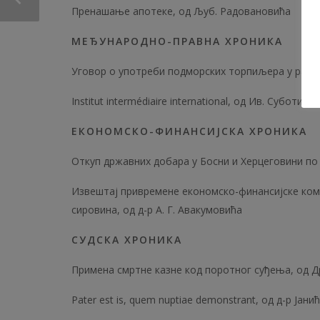
Пренашање апотеке, од Љуб. Радовановића
МЕЂУНАРОДНО-ПРАВНА ХРОНИКА
Уговор о употреби подморских торпиљера у рату,
Institut intermédiaire international, од Ив. Суботића
ЕКОНОМСКО-ФИНАНСИЈСКА ХРОНИКА
Откуп државних добара у Босни и Херцеговини по
Извештај привремене економско-финансијске ком
сировина, од д-р А. Г. Авакумовића
СУДСКА ХРОНИКА
Примена смртне казне код поротног суђења, од Д
Pater est is, quem nuptiae demonstrant, од д-р Јани