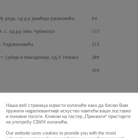
. реда, од д-р Јанићија Јовановића
64
 С. од д-р Мих. Чубинског
137
б. Радовановића
213
. Србији и Македонији, од Л. Новака
289
434
Слоб. Јовановића
52, 120
Наша веб страница користи колачиће како да бисмо Вам
пружили најрелевантније искуство памтећи ваше поставке
и поновне посете. Кликом на тастер „Прихвати“ пристајете
упу државног имања, од Љуб.
125
на употребу СВИХ колачића.
Our website uses cookies to provide you with the most