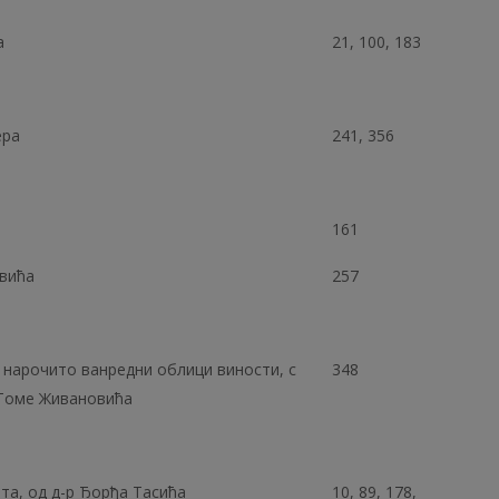
а
21, 100, 183
ера
241, 356
161
овића
257
 нарочито ванредни облици виности, с
348
 Томе Живановића
та, од д-р Ђорђа Тасића
10, 89, 178,