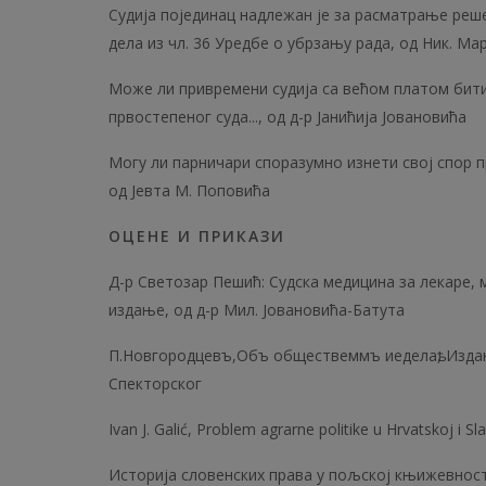
Судија појединац надлежан је за расматрање реше
дела из чл. 36 Уредбе о убрзању рада, од Ник. Ма
Може ли привремени судија са већом платом бити 
првостепеног суда..., од д-р Јанићија Јовановића
Могу ли парничари споразумно изнети свој спор п
од Јевта М. Поповића
ОЦЕНЕ И ПРИКАЗИ
Д-р Светозар Пешић: Судска медицина за лекаре, 
издање, од д-р Мил. Јовановића-Батута
П.Новгородцевъ,Объ обществеммъ иеделаѣ, Изданiе 
Спекторског
Ivan Ј. Galić, Problem agrarne politike u Hrvatskoj i S
Историја словенских права у пољској књижевнос