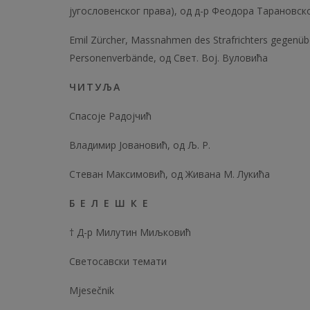
југословенског права), од д-р Феодора Тарановск
Emil Zürcher, Massnahmen des Strafrichters gegenübe
Personenverbände, од Свет. Boj. Вуловића
ЧИТУЉА
Спасоје Радојчић
Владимир Јовановић, од Љ. Р.
Стеван Максимовић, од Живана М. Лукића
Б Е Л Е Ш К Е
† Д-р Милутин Миљковић
Светосавски темати
Mjesečnik