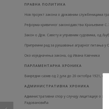
ПРАВНА ПОЛИТИКА
Нов пројект закона о државним службеницима грађ
Реформа кривичног законодавства Краљевине С. X.
Закон о Држ. Савету и управним судовима, од Љу
Припремни рад за рјешавање аграрног питања у Ст
Око изједначења закона, од Ивана Кавчника
ПАРЛАМЕНТАРНА ХРОНИКА
Ванредни сазив од 2 јула до 20 октобра 1921, од 
АДМИНИСТРАТИВНА ХРОНИКА
Административни спор у случају лицитације о зак
Радовановића