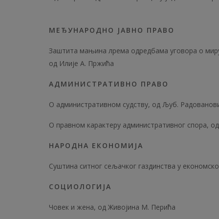
МЕЂУНАРОДНО ЈАВНО ПРАВО
Заштита мањина лрема одредбама уговора о миру
од Илије А. Пржића
АДМИНИСТРАТИВНО ПРАВО
О административном судству, од Љуб. Радованов
О правном карактеру административног спора, од
НАРОДНА ЕКОНОМИЈА
Суштина ситног сељачког газдинства у економско
СОЦИОЛОГИЈА
Човек и жена, од Живојина М. Перића