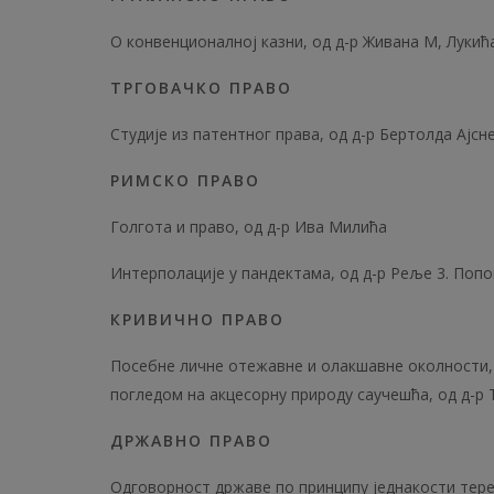
О конвенционалној казни, од д-р Живана М, Лукић
ТРГОВАЧКО ПРАВО
Студије из патентног права, од д-р Бертолда Ајсн
РИМСКО ПРАВО
Голгота и право, од д-р Ива Милића
Интерполације у пандектама, од д-р Реље 3. Поп
КРИВИЧНО ПРАВО
Посебне личне отежавне и олакшавне околности,
погледом на акцесорну природу саучешћа, од д-р
ДРЖАВНО ПРАВО
Одговорност државе по принципу једнакости тере