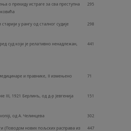
ња о прекиду истраге за сва преступна
295
рковића
старији у рангу од сталног судије
298
ред суд који је релативно ненадлежан,
441
медицинаре и правнике, II измењено
71
III, 1921 Берлинъ, од д-р Јевгенија
151
lavoniji, од A. Челинцева
302
ти (Поводом нових пољских расправа из
447