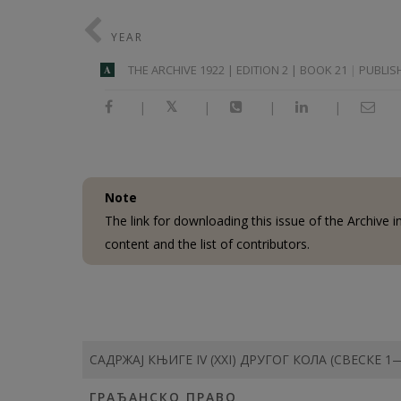
YEAR
THE ARCHIVE 1922 | EDITION 2 | BOOK 21
PUBLISH
A
|
|
|
|
Note
The link for downloading this issue of the Archive 
content and the list of contributors.
САДРЖАЈ КЊИГЕ IV (XXI) ДРУГОГ КОЛА (СВЕСКЕ 1
ГРАЂАНСКО ПРАВО