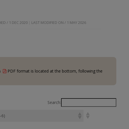
ED / 1 DEC 2020
LAST MODIFIED ON / 1 MAY 2026
in
PDF format is located at the bottom, following the
Search:
—6)