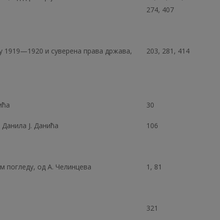
274, 407
 1919—1920 и суверена права држава,
203, 281, 414
ића
30
 Данила Ј. Данића
106
м погледу, од А. Челинцева
1, 81
321