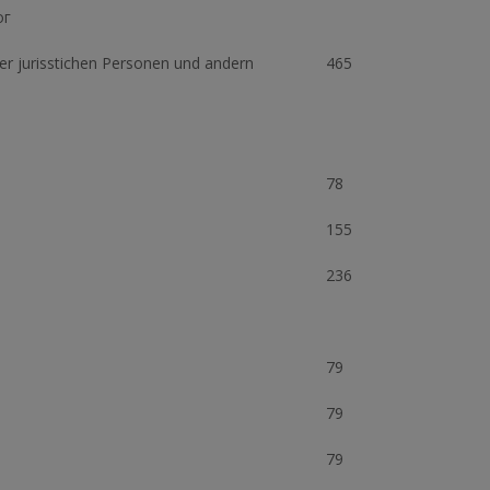
ог
r jurisstichen Personen und andern
465
78
155
236
79
79
79