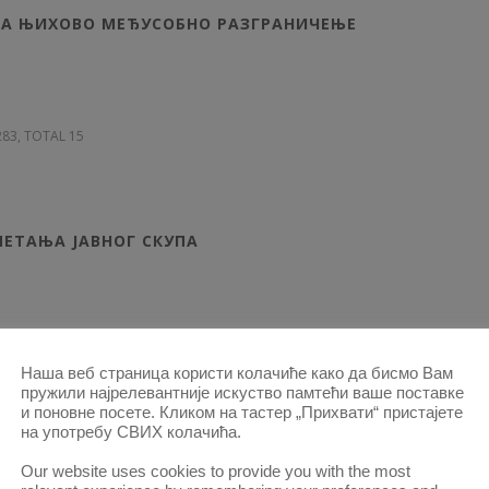
ЗА ЊИХОВО МЕЂУСОБНО РАЗГРАНИЧЕЊЕ
 283, TOTAL 15
ЕТАЊА ЈАВНОГ СКУПА
 294, TOTAL 11
Наша веб страница користи колачиће како да бисмо Вам
пружили најрелевантније искуство памтећи ваше поставке
и поновне посете. Кликом на тастер „Прихвати“ пристајете
на употребу СВИХ колачића.
Our website uses cookies to provide you with the most