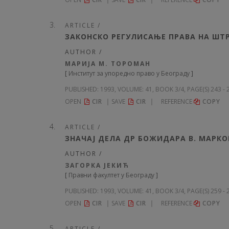
ARTICLE /
ЗАКОНСКО РЕГУЛИСАЊЕ ПРАВА НА ШТР
AUTHOR /
МАРИЈА М. ТОРОМАН
[
Институт за упоредно право у Београду
]
PUBLISHED:
1993, VOLUME: 41
, BOOK 3/4, PAGE(S) 243 -
OPEN
CIR
SAVE
CIR
REFERENCE
COPY
ARTICLE /
ЗНАЧАЈ ДЕЛА ДР БОЖИДАРА В. МАРКО
AUTHOR /
ЗАГОРКА ЈЕКИЋ
[
Правни факултет у Београду
]
PUBLISHED:
1993, VOLUME: 41
, BOOK 3/4, PAGE(S) 259 -
OPEN
CIR
SAVE
CIR
REFERENCE
COPY
ARTICLE /