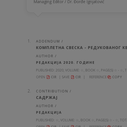
Managing Editor / Dr. Đorđe Ignjatović
ADDENDUM /
КОМПЛЕТНА СВЕСКА - РЕДУКОВАНОГ 
AUTHOR /
РЕДАКЦИЈА 2020. ГОДИНЕ
PUBLISHED:
2020, VOLUME: ☆
, BOOK ☆, PAGE(S) ☆ - ☆, 
OPEN
CIR
SAVE
CIR
REFERENCE
COPY
CONTRIBUTION /
САДРЖАЈ
AUTHOR /
РЕДАКЦИЈА
PUBLISHED:
☆, VOLUME: ☆
, BOOK ☆, PAGE(S) ☆ - ☆, TOT
OPEN
CIR
SAVE
CIR
REFERENCE
COPY