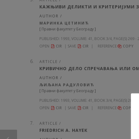
КАЖЊИВИ ДЕЛИКТИ И КРИТЕРИЈУМИ 
AUTHOR /
МАРИНКА ЦЕТИНИЋ
[
Правни факултет у Београду
]
PUBLISHED:
1993, VOLUME: 41
, BOOK 3/4, PAGE(S) 269 -
OPEN
CIR
SAVE
CIR
REFERENCE
COPY
ARTICLE /
КРИВИЧНО ДЕЛО СПРЕЧАВАЊА ИЛИ ОМ
AUTHOR /
ЉИЉАНА РАДУЛОВИЋ
[
Правни факултет у Београду
]
PUBLISHED:
1993, VOLUME: 41
, BOOK 3/4, PAGE(S) 284 -
OPEN
CIR
SAVE
CIR
REFERENCE
COPY
ARTICLE /
FRIEDRICH А. НАYЕК