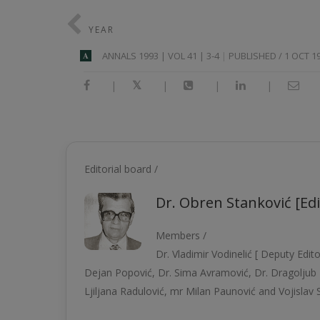
YEAR
ANNALS 1993 | VOL 41 | 3-4
PUBLISHED / 1 OCT 1
A
|
|
|
|
Editorial board /
Dr. Obren Stanković [Edi
Members /
Dr. Vladimir Vodinelić [ Deputy Edito
Dejan Popović, Dr. Sima Avramović, Dr. Dragolјub P
Ljilјana Radulović, mr Milan Paunović and Vojislav 