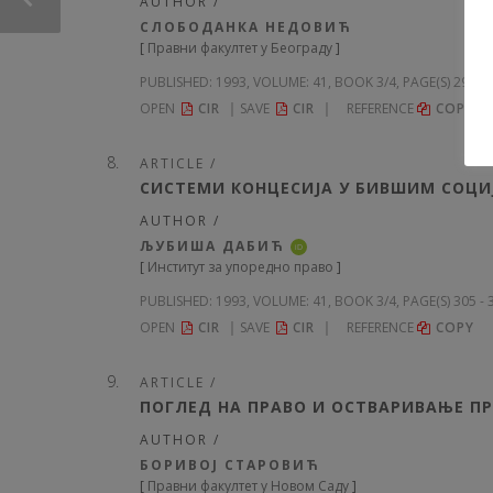
AUTHOR /
СЛОБОДАНКА НЕДОВИЋ
[
Правни факултет у Београду
]
PUBLISHED:
1993, VOLUME: 41
, BOOK 3/4, PAGE(S) 295 -
OPEN
CIR
SAVE
CIR
REFERENCE
COPY
ARTICLE /
СИСТЕМИ КОНЦЕСИЈА У БИВШИМ СОЦ
AUTHOR /
ЉУБИША ДАБИЋ
iD
[
Институт за упоредно право
]
PUBLISHED:
1993, VOLUME: 41
, BOOK 3/4, PAGE(S) 305 -
OPEN
CIR
SAVE
CIR
REFERENCE
COPY
ARTICLE /
ПОГЛЕД НА ПРАВО И ОСТВАРИВАЊЕ П
AUTHOR /
БОРИВОЈ СТАРОВИЋ
[
Правни факултет у Новом Саду
]