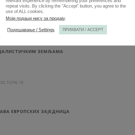
relevant experience by remembering your preferences and
repeat visits. By clicking the "Accept" button, you agree to the
use of ALL cookies.
Моји подаци нису за продају
.
 304, TOTAL 10
Подешавање / Settings
ПРИХВАТИ / ACCEPT
ИЈАЛИСТИЧКИМ ЗЕМЉАМА
 322, TOTAL 18
РАВА ЕВРОПСКИХ ЗАЈЕДНИЦА