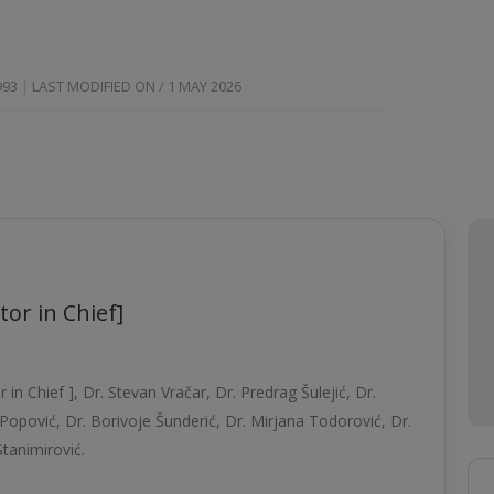
993
LAST MODIFIED ON / 1 MAY 2026
tor in Chief]
r in Chief ], Dr. Stevan Vračar, Dr. Predrag Šulejić, Dr.
opović, Dr. Borivoje Šunderić, Dr. Mirjana Todorović, Dr.
Stanimirović.