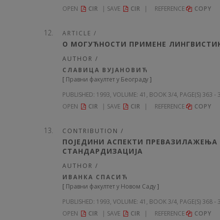
OPEN
CIR
SAVE
CIR
REFERENCE
COPY
ARTICLE /
О МОГУЋНОСТИ ПРИМЕНЕ ЛИНГВИСТИК
AUTHOR /
СЛАВИЦА ВУЈАНОВИЋ
[
Правни факултет у Београду
]
PUBLISHED:
1993, VOLUME: 41
, BOOK 3/4, PAGE(S) 363 -
OPEN
CIR
SAVE
CIR
REFERENCE
COPY
CONTRIBUTION /
ПОЈЕДИНИ АСПЕКТИ ПРЕВАЗИЛАЖЕЊА 
СТАНДАРДИЗАЦИЈА
AUTHOR /
ИВАНКА СПАСИЋ
[
Правни факултет у Новом Саду
]
PUBLISHED:
1993, VOLUME: 41
, BOOK 3/4, PAGE(S) 368 -
OPEN
CIR
SAVE
CIR
REFERENCE
COPY